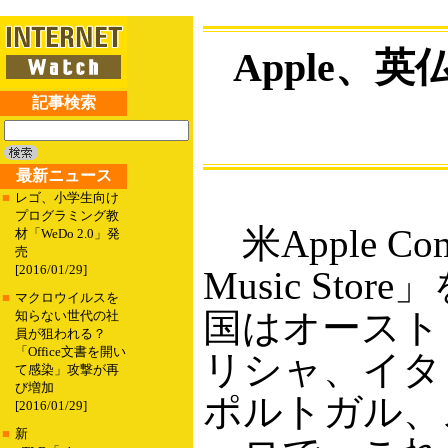
Apple、
記事検索
最新ニュース
■
レゴ、小学生向け
プログラミング教
米Apple Co
材「WeDo 2.0」発
売
[2016/01/29]
Music S
■
マクロウイルスを
国はオースト
知らない世代の社
員が狙われる？
「Office文書を開い
リシャ、イタ
て感染」攻撃が再
び増加
ポルトガル、ス
[2016/01/29]
■
新