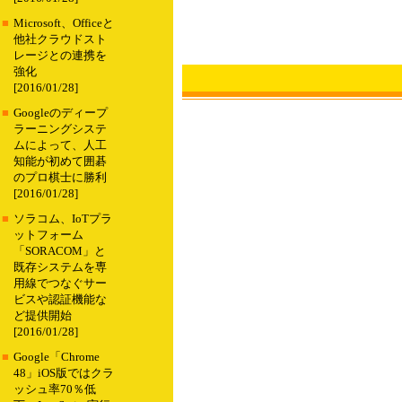
■
Microsoft、Officeと
他社クラウドスト
レージとの連携を
強化
[2016/01/28]
■
Googleのディープ
ラーニングシステ
ムによって、人工
知能が初めて囲碁
のプロ棋士に勝利
[2016/01/28]
■
ソラコム、IoTプラ
ットフォーム
「SORACOM」と
既存システムを専
用線でつなぐサー
ビスや認証機能な
ど提供開始
[2016/01/28]
■
Google「Chrome
48」iOS版ではクラ
ッシュ率70％低