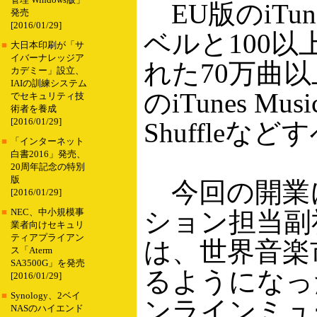
管理 Windows版」
EU版のiTune
発売
[2016/01/29]
ベルと100
■
大日本印刷が「サ
イバーナレッジア
れた70万曲
カデミー」設立、
IAIの訓練システム
のiTunes Mu
でセキュリティ技
術者を養成
[2016/01/29]
Shuffle
■
「インターネット
白書2016」発売、
20周年記念の特別
版
今回の開業につ
[2016/01/29]
ション担当副
■
NEC、中小規模事
業者向けセキュリ
ティアプライアン
は、世界音楽
ス「Aterm
SA3500G」を発売
るようになった。i
[2016/01/29]
■
Synology、2ベイ
ンラインミュー
NASのハイエンド