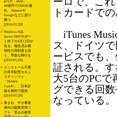
ーロで、これ
gTLD「.shop」、
49億円でGMOが落
トカードでの
札、Amazonや
Googleなどに競り
勝つ
[2016/01/29]
iTunes M
■
Windows SQL
Server 2005サポー
ト終了の4月12日が
ス、ドイツで
迫る、報告済み脆
弱性の深刻度も高
ービスでも、
く、早急な移行を
[2016/01/29]
証される。す
■
インストール不要
の非常駐型セキュ
大5台のPC
リティソフト
「Dr.Web
グできる回数
CureIt!」、日本語
版を無料で提供
[2016/01/29]
なっている。
■
筆まめ、中小事業
者向け顧客管理ソ
フト「筆まめ顧客