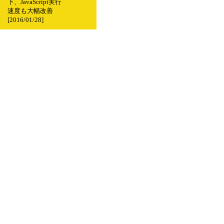
下、JavaScript実行
速度も大幅改善
[2016/01/28]