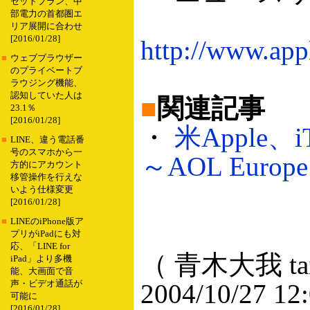
セットプラン、中
部電力の首都圏エ
リア展開に合わせ
[2016/01/28]
http://www.app
■
ウェブブラウザー
のプライベートブ
ラウジング機能、
認知していた人は
■
関連記事
23.1％
[2016/01/28]
・
米Apple、
■
LINE、違う電話番
号のスマホから一
～AOL Euro
方的にアカウント
移管操作を行えな
いよう仕様変更
[2016/01/28]
■
LINEのiPhone版ア
プリがiPadにも対
応、「LINE for
（ 青木大我 taig
iPad」より多機
能、大画面で音
声・ビデオ通話が
2004/10/27 12
可能に
[2016/01/28]