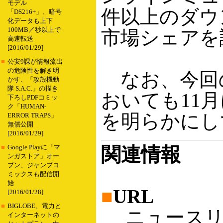
モデル
件以上のダウ
「DS216+」、暗号
化データも上下
100MB／秒以上で
市場シェアを
高速転送
[2016/01/29]
■
公安9課が情報流出
の危険性を解き明
なお、今回の
かす、「攻殻機動
隊 S.A.C.」の描き
おいても11月にi
下ろしPDFコミッ
ク「HUMAN-
を明らかにし
ERROR TRAPS」
無償公開
[2016/01/29]
関連情報
■
Google Playに「マ
ンガストア」オー
プン、ジャンプコ
ミックスも配信開
始
■
URL
[2016/01/28]
■
BIGLOBE、電力と
ニュースリ
インターネットの