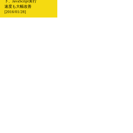
下、JavaScript実行
速度も大幅改善
[2016/01/28]