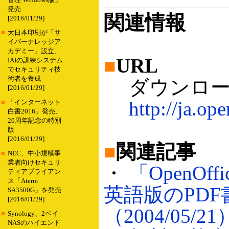
管理 Windows版」
発売
関連情報
[2016/01/29]
■
大日本印刷が「サ
イバーナレッジア
カデミー」設立、
■
URL
IAIの訓練システム
でセキュリティ技
術者を養成
ダウンロー
[2016/01/29]
http://ja.ope
■
「インターネット
白書2016」発売、
20周年記念の特別
版
[2016/01/29]
■
関連記事
■
NEC、中小規模事
業者向けセキュリ
・
「OpenOff
ティアプライアン
ス「Aterm
英語版のPD
SA3500G」を発売
[2016/01/29]
（2004/05/21
■
Synology、2ベイ
NASのハイエンド