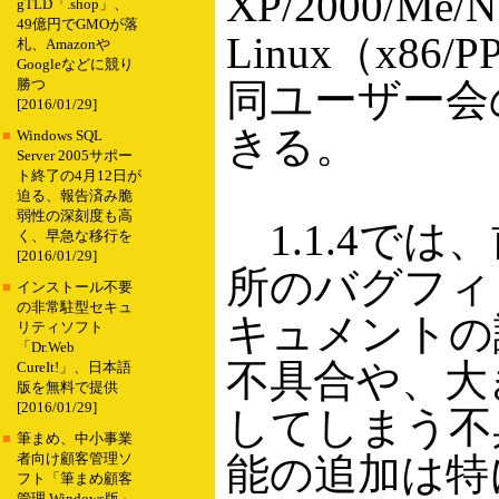
XP/2000/Me/N
gTLD「.shop」、
49億円でGMOが落
Linux（x86
札、Amazonや
Googleなどに競り
同ユーザー会
勝つ
[2016/01/29]
きる。
■
Windows SQL
Server 2005サポー
ト終了の4月12日が
迫る、報告済み脆
弱性の深刻度も高
1.1.4では、
く、早急な移行を
[2016/01/29]
所のバグフィ
■
インストール不要
の非常駐型セキュ
キュメントの
リティソフト
「Dr.Web
不具合や、大
CureIt!」、日本語
版を無料で提供
[2016/01/29]
してしまう不
■
筆まめ、中小事業
能の追加は特
者向け顧客管理ソ
フト「筆まめ顧客