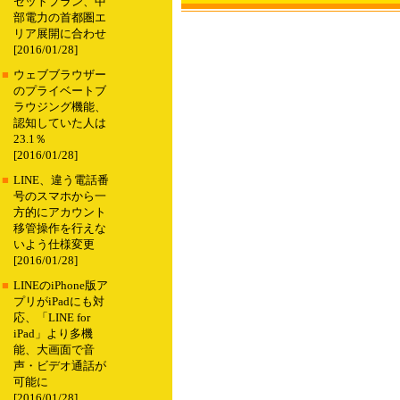
セットプラン、中
部電力の首都圏エ
リア展開に合わせ
[2016/01/28]
■
ウェブブラウザー
のプライベートブ
ラウジング機能、
認知していた人は
23.1％
[2016/01/28]
■
LINE、違う電話番
号のスマホから一
方的にアカウント
移管操作を行えな
いよう仕様変更
[2016/01/28]
■
LINEのiPhone版ア
プリがiPadにも対
応、「LINE for
iPad」より多機
能、大画面で音
声・ビデオ通話が
可能に
[2016/01/28]