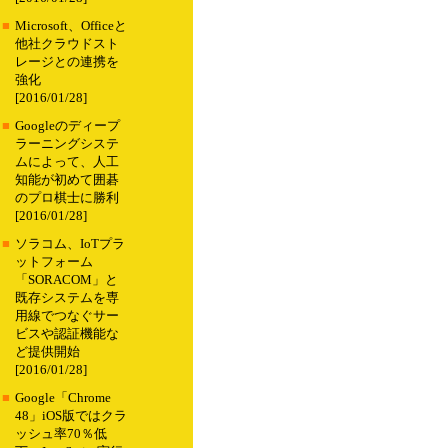
■
Microsoft、Officeと
他社クラウドスト
レージとの連携を
強化
[2016/01/28]
■
Googleのディープ
ラーニングシステ
ムによって、人工
知能が初めて囲碁
のプロ棋士に勝利
[2016/01/28]
■
ソラコム、IoTプラ
ットフォーム
「SORACOM」と
既存システムを専
用線でつなぐサー
ビスや認証機能な
ど提供開始
[2016/01/28]
■
Google「Chrome
48」iOS版ではクラ
ッシュ率70％低