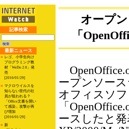
オープン
記事検索
「OpenOff
最新ニュース
■
レゴ、小学生向け
プログラミング教
OpenOffi
材「WeDo 2.0」発
売
[2016/01/29]
ープンソース
■
マクロウイルスを
オフィスソフ
知らない世代の社
員が狙われる？
「Office文書を開い
「OpenOffi
て感染」攻撃が再
び増加
ースしたと発表
[2016/01/29]
■
新