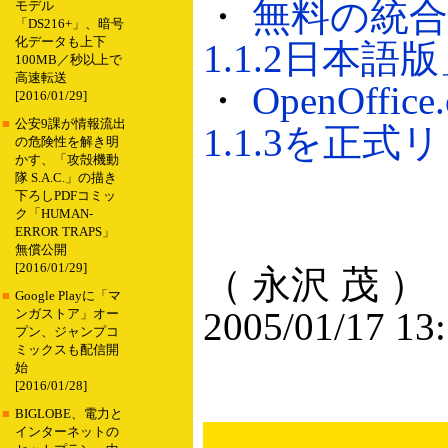
・
無料の統合オ
モデル
「DS216+」、暗号
化データも上下
1.1.2日本語版
100MB／秒以上で
高速転送
・
OpenOff
[2016/01/29]
■
公安9課が情報流出
1.1.3を正式リ
の危険性を解き明
かす、「攻殻機動
隊 S.A.C.」の描き
下ろしPDFコミッ
ク「HUMAN-
ERROR TRAPS」
無償公開
[2016/01/29]
（ 永沢 茂 ）
■
Google Playに「マ
2005/01/17 13
ンガストア」オー
プン、ジャンプコ
ミックスも配信開
始
[2016/01/28]
■
BIGLOBE、電力と
インターネットの