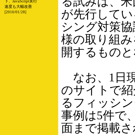
る試みは、米
下、JavaScript実行
速度も大幅改善
が先行してい
[2016/01/28]
シング対策協
様の取り組み
開するものと
なお、1日
のサイトで紹
るフィッシン
事例は5件で
面まで掲載さ