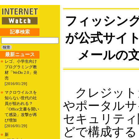
フィッシン
記事検索
が公式サイ
メールの
最新ニュース
■
レゴ、小学生向け
プログラミング教
材「WeDo 2.0」発
売
[2016/01/29]
クレジット
■
マクロウイルスを
知らない世代の社
やポータルサ
員が狙われる？
「Office文書を開い
セキュリティ
て感染」攻撃が再
び増加
[2016/01/29]
どで構成する
■
新