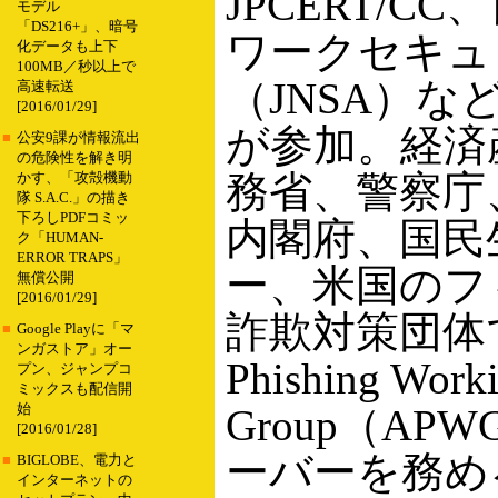
JPCERT/C
モデル
「DS216+」、暗号
ワークセキュ
化データも上下
100MB／秒以上で
（JNSA）な
高速転送
[2016/01/29]
が参加。経済
■
公安9課が情報流出
の危険性を解き明
務省、警察庁
かす、「攻殻機動
隊 S.A.C.」の描き
下ろしPDFコミッ
内閣府、国民
ク「HUMAN-
ERROR TRAPS」
ー、米国のフ
無償公開
[2016/01/29]
詐欺対策団体で
■
Google Playに「マ
ンガストア」オー
Phishing Work
プン、ジャンプコ
ミックスも配信開
始
Group（AP
[2016/01/28]
ーバーを務め
■
BIGLOBE、電力と
インターネットの