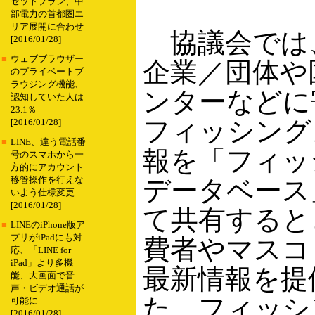
セットプラン、中
部電力の首都圏エ
リア展開に合わせ
協議会では
[2016/01/28]
■
ウェブブラウザー
企業／団体や
のプライベートブ
ラウジング機能、
ンターなどに
認知していた人は
23.1％
フィッシング
[2016/01/28]
■
LINE、違う電話番
報を「フィッ
号のスマホから一
方的にアカウント
移管操作を行えな
データベース
いよう仕様変更
[2016/01/28]
て共有すると
■
LINEのiPhone版ア
プリがiPadにも対
費者やマスコ
応、「LINE for
iPad」より多機
最新情報を提
能、大画面で音
声・ビデオ通話が
た、フィッシ
可能に
[2016/01/28]