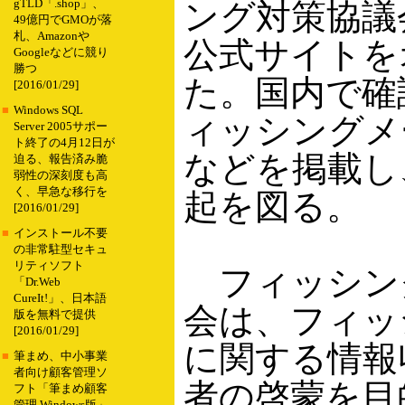
gTLD「.shop」、
ング対策協議
49億円でGMOが落
札、Amazonや
公式サイトを
Googleなどに競り
勝つ
た。国内で確
[2016/01/29]
■
Windows SQL
ィッシングメ
Server 2005サポー
ト終了の4月12日が
などを掲載し
迫る、報告済み脆
弱性の深刻度も高
く、早急な移行を
起を図る。
[2016/01/29]
■
インストール不要
の非常駐型セキュ
リティソフト
フィッシン
「Dr.Web
CureIt!」、日本語
会は、フィッ
版を無料で提供
[2016/01/29]
に関する情報
■
筆まめ、中小事業
者向け顧客管理ソ
者の啓蒙を目
フト「筆まめ顧客