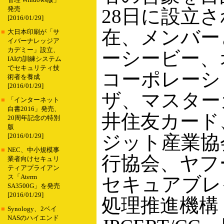
管理 Windows版」
発売
28日に設立
[2016/01/29]
在、メンバー
■
大日本印刷が「サ
イバーナレッジア
カデミー」設立、
ーシービー、
IAIの訓練システム
でセキュリティ技
コーポレーシ
術者を養成
[2016/01/29]
ザ、マスター
■
「インターネット
白書2016」発売、
井住友カード
20周年記念の特別
版
ジット産業協
[2016/01/29]
■
NEC、中小規模事
行協会、ヤフ
業者向けセキュリ
ティアプライアン
ス「Aterm
セキュアブレ
SA3500G」を発売
[2016/01/29]
処理推進機構（
■
Synology、2ベイ
NASのハイエンド