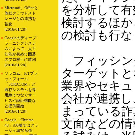
を分析して有
■
Microsoft、Officeと
他社クラウドスト
検討するほか
レージとの連携を
強化
[2016/01/28]
の検討も行な
■
Googleのディープ
ラーニングシステ
ムによって、人工
知能が初めて囲碁
フィッシン
のプロ棋士に勝利
[2016/01/28]
ターゲットと
■
ソラコム、IoTプラ
ットフォーム
業界やセキュ
「SORACOM」と
既存システムを専
会社が連携し
用線でつなぐサー
ビスや認証機能な
ど提供開始
まっている詐
[2016/01/28]
文面などの情
■
Google「Chrome
48」iOS版ではクラ
ッシュ率70％低