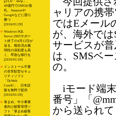
今回提供され
gTLD「.shop」、
49億円でGMOが落
ャリアの携帯
札、Amazonや
Googleなどに競り
ではEメール
勝つ
[2016/01/29]
が、海外ではSMS
■
Windows SQL
Server 2005サポー
ト終了の4月12日が
サービスが普
迫る、報告済み脆
弱性の深刻度も高
は、SMSベ
く、早急な移行を
[2016/01/29]
の。
■
インストール不要
の非常駐型セキュ
リティソフト
「Dr.Web
iモード端末
CureIt!」、日本語
版を無料で提供
[2016/01/29]
番号」「@mm
■
筆まめ、中小事業
から送られて
者向け顧客管理ソ
フト「筆まめ顧客