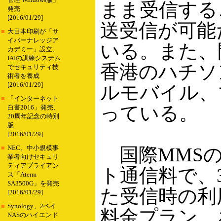
管理 Windows版」
まま受信する
発売
[2016/01/29]
送受信が可能
■
大日本印刷が「サ
イバーナレッジア
いる。また、
カデミー」設立、
IAIの訓練システム
香港のハチソ
でセキュリティ技
術者を養成
[2016/01/29]
ルモバイル、
■
「インターネット
っている。
白書2016」発売、
20周年記念の特別
版
[2016/01/29]
国際MMSの送
■
NEC、中小規模事
業者向けセキュリ
ティアプライアン
ト通信料で、3
ス「Aterm
SA3500G」を発売
た受信時の利
[2016/01/29]
■
Synology、2ベイ
料金プラン、
NASのハイエンド