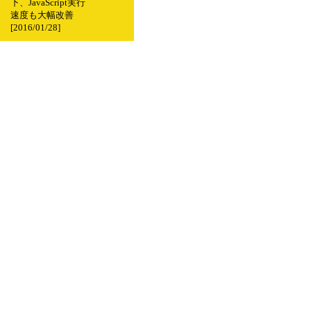
下、JavaScript実行
速度も大幅改善
[2016/01/28]