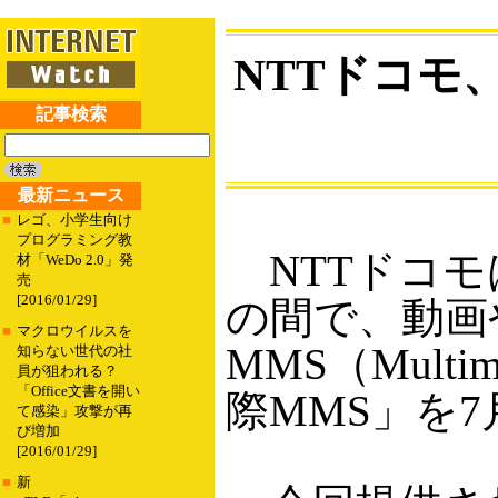
NTTドコモ
記事検索
最新ニュース
■
レゴ、小学生向け
プログラミング教
NTTドコモ
材「WeDo 2.0」発
売
[2016/01/29]
の間で、動画
■
マクロウイルスを
MMS（Multi
知らない世代の社
員が狙われる？
「Office文書を開い
際MMS」を
て感染」攻撃が再
び増加
[2016/01/29]
■
新