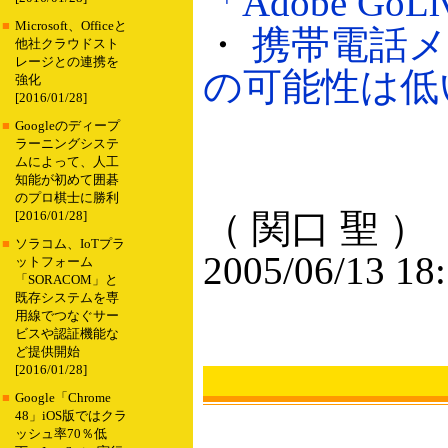
「Adobe GoLi
■
Microsoft、Officeと
・
携帯電話メー
他社クラウドスト
レージとの連携を
の可能性は低い（
強化
[2016/01/28]
■
Googleのディープ
ラーニングシステ
ムによって、人工
知能が初めて囲碁
のプロ棋士に勝利
（ 関口 聖 ）
[2016/01/28]
■
ソラコム、IoTプラ
2005/06/13 18
ットフォーム
「SORACOM」と
既存システムを専
用線でつなぐサー
ビスや認証機能な
ど提供開始
[2016/01/28]
■
Google「Chrome
48」iOS版ではクラ
ッシュ率70％低