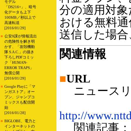
モデル
分の適用対象
「DS216+」、暗号
化データも上下
100MB／秒以上で
おける無料通
高速転送
[2016/01/29]
送信した場合
■
公安9課が情報流出
の危険性を解き明
かす、「攻殻機動
関連情報
隊 S.A.C.」の描き
下ろしPDFコミッ
ク「HUMAN-
ERROR TRAPS」
無償公開
■
URL
[2016/01/29]
■
Google Playに「マ
ニュースリ
ンガストア」オー
プン、ジャンプコ
ミックスも配信開
始
http://www.ntt
[2016/01/28]
■
BIGLOBE、電力と
関連記事：第1
インターネットの