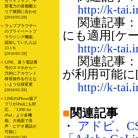
セットプラン、中
http://k-tai
部電力の首都圏エ
リア展開に合わせ
[2016/01/28]
関連記事：
■
ウェブブラウザー
にも適用[ケータ
のプライベートブ
ラウジング機能、
認知していた人は
http://k-tai
23.1％
[2016/01/28]
関連記事：ド
■
LINE、違う電話番
号のスマホから一
が利用可能に[ケ
方的にアカウント
移管操作を行えな
http://k-tai
いよう仕様変更
[2016/01/28]
■
LINEのiPhone版ア
プリがiPadにも対
■
関連記事
応、「LINE for
iPad」より多機
能、大画面で音
・
アドビ、C
声・ビデオ通話が
可能に
[2016/01/28]