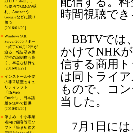
配信する。料金
gTLD「.shop」、
49億円でGMOが落
時間視聴でき
札、Amazonや
Googleなどに競り
勝つ
[2016/01/29]
BBTVでは、
■
Windows SQL
Server 2005サポー
ト終了の4月12日が
かけてNHK
迫る、報告済み脆
弱性の深刻度も高
信する商用ト
く、早急な移行を
[2016/01/29]
は同トライア
■
インストール不要
の非常駐型セキュ
もので、コン
リティソフト
「Dr.Web
当した。
CureIt!」、日本語
版を無料で提供
[2016/01/29]
■
筆まめ、中小事業
7月1日には
者向け顧客管理ソ
フト「筆まめ顧客