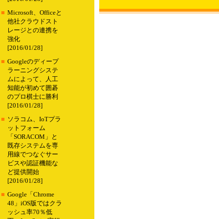
■
Microsoft、Officeと
他社クラウドスト
レージとの連携を
強化
[2016/01/28]
■
Googleのディープ
ラーニングシステ
ムによって、人工
知能が初めて囲碁
のプロ棋士に勝利
[2016/01/28]
■
ソラコム、IoTプラ
ットフォーム
「SORACOM」と
既存システムを専
用線でつなぐサー
ビスや認証機能な
ど提供開始
[2016/01/28]
■
Google「Chrome
48」iOS版ではクラ
ッシュ率70％低