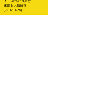
下、JavaScript実行
速度も大幅改善
[2016/01/28]