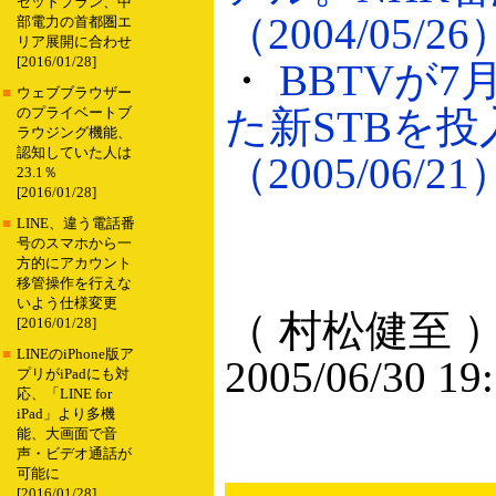
セットプラン、中
（2004/05/26
部電力の首都圏エ
リア展開に合わせ
[2016/01/28]
・
BBTVが
■
ウェブブラウザー
た新STBを
のプライベートブ
ラウジング機能、
認知していた人は
（2005/06/21
23.1％
[2016/01/28]
■
LINE、違う電話番
号のスマホから一
方的にアカウント
移管操作を行えな
いよう仕様変更
（ 村松健至 
[2016/01/28]
■
LINEのiPhone版ア
2005/06/30 19
プリがiPadにも対
応、「LINE for
iPad」より多機
能、大画面で音
声・ビデオ通話が
可能に
[2016/01/28]