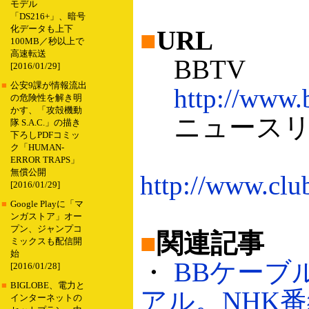
モデル
「DS216+」、暗号
化データも上下
■
URL
100MB／秒以上で
高速転送
BBTV
[2016/01/29]
■
公安9課が情報流出
http://www.
の危険性を解き明
かす、「攻殻機動
ニュースリ
隊 S.A.C.」の描き
下ろしPDFコミッ
ク「HUMAN-
ERROR TRAPS」
無償公開
http://www.clu
[2016/01/29]
■
Google Playに「マ
ンガストア」オー
プン、ジャンプコ
■
関連記事
ミックスも配信開
始
・
BBケーブ
[2016/01/28]
■
BIGLOBE、電力と
アル。NHK
インターネットの