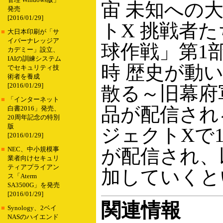
管理 Windows版」
宙 未知への
発売
[2016/01/29]
トX 挑戦者
■
大日本印刷が「サ
イバーナレッジア
球作戦」第1
カデミー」設立、
IAIの訓練システム
時 歴史が動
でセキュリティ技
術者を養成
[2016/01/29]
散る～旧幕府
■
「インターネット
品が配信され
白書2016」発売、
20周年記念の特別
版
ジェクトXで
[2016/01/29]
が配信され、
■
NEC、中小規模事
業者向けセキュリ
ティアプライアン
加していくと
ス「Aterm
SA3500G」を発売
[2016/01/29]
関連情報
■
Synology、2ベイ
NASのハイエンド