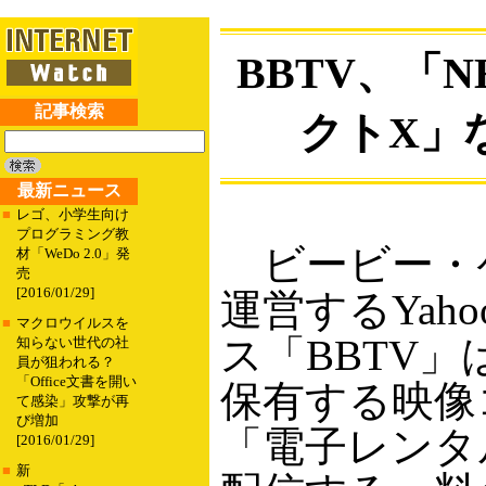
BBTV、「
記事検索
クトX」
最新ニュース
■
レゴ、小学生向け
プログラミング教
ビービー・ケ
材「WeDo 2.0」発
売
[2016/01/29]
運営するYah
■
マクロウイルスを
ス「BBTV
知らない世代の社
員が狙われる？
「Office文書を開い
保有する映像
て感染」攻撃が再
び増加
「電子レンタ
[2016/01/29]
■
新