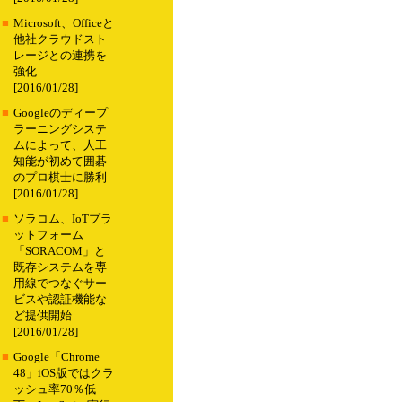
■
Microsoft、Officeと
他社クラウドスト
レージとの連携を
強化
[2016/01/28]
■
Googleのディープ
ラーニングシステ
ムによって、人工
知能が初めて囲碁
のプロ棋士に勝利
[2016/01/28]
■
ソラコム、IoTプラ
ットフォーム
「SORACOM」と
既存システムを専
用線でつなぐサー
ビスや認証機能な
ど提供開始
[2016/01/28]
■
Google「Chrome
48」iOS版ではクラ
ッシュ率70％低