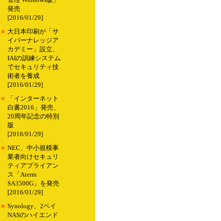
管理 Windows版」
発売
[2016/01/29]
■
大日本印刷が「サ
イバーナレッジア
カデミー」設立、
IAIの訓練システム
でセキュリティ技
術者を養成
[2016/01/29]
■
「インターネット
白書2016」発売、
20周年記念の特別
版
[2016/01/29]
■
NEC、中小規模事
業者向けセキュリ
ティアプライアン
ス「Aterm
SA3500G」を発売
[2016/01/29]
■
Synology、2ベイ
NASのハイエンド