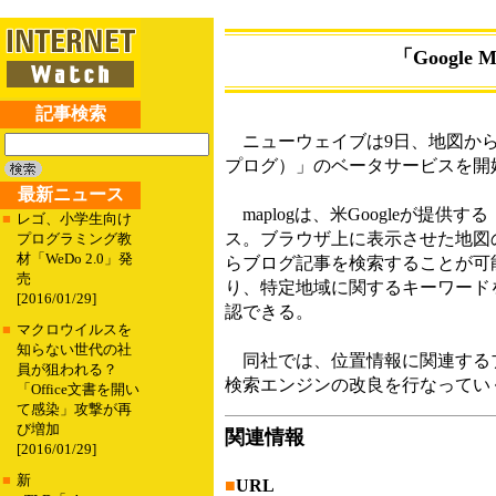
「Google
記事検索
ニューウェイブは9日、地図からブ
プログ）」のベータサービスを開
最新ニュース
maplogは、米Googleが提供する
■
レゴ、小学生向け
ス。ブラウザ上に表示させた地図
プログラミング教
材「WeDo 2.0」発
らブログ記事を検索することが可
売
り、特定地域に関するキーワード
[2016/01/29]
認できる。
■
マクロウイルスを
知らない世代の社
同社では、位置情報に関連するブ
員が狙われる？
検索エンジンの改良を行なってい
「Office文書を開い
て感染」攻撃が再
び増加
関連情報
[2016/01/29]
■
新
■
URL