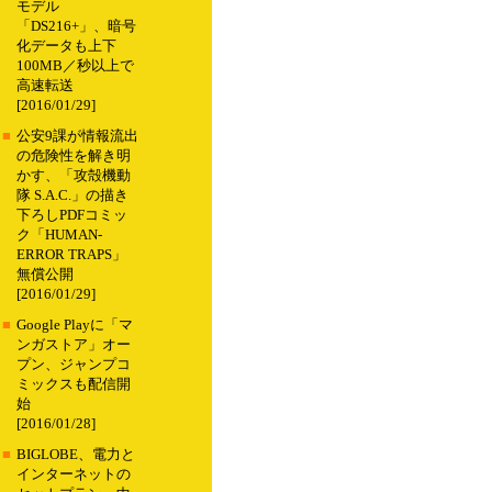
モデル
「DS216+」、暗号
化データも上下
100MB／秒以上で
高速転送
[2016/01/29]
■
公安9課が情報流出
の危険性を解き明
かす、「攻殻機動
隊 S.A.C.」の描き
下ろしPDFコミッ
ク「HUMAN-
ERROR TRAPS」
無償公開
[2016/01/29]
■
Google Playに「マ
ンガストア」オー
プン、ジャンプコ
ミックスも配信開
始
[2016/01/28]
■
BIGLOBE、電力と
インターネットの