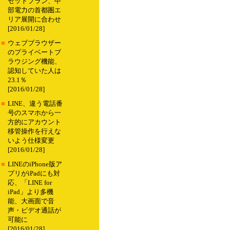
セットプラン、中
部電力の首都圏エ
リア展開に合わせ
[2016/01/28]
■
ウェブブラウザー
のプライベートブ
ラウジング機能、
認知していた人は
23.1％
[2016/01/28]
■
LINE、違う電話番
号のスマホから一
方的にアカウント
移管操作を行えな
いよう仕様変更
[2016/01/28]
■
LINEのiPhone版ア
プリがiPadにも対
応、「LINE for
iPad」より多機
能、大画面で音
声・ビデオ通話が
可能に
[2016/01/28]