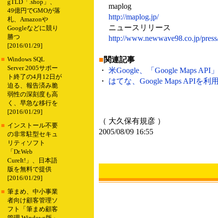
gTLD「.shop」、
maplog
49億円でGMOが落
http://maplog.jp/
札、Amazonや
ニュースリリース
Googleなどに競り
勝つ
http://www.newwave98.co.jp/press
[2016/01/29]
■
関連記事
■
Windows SQL
Server 2005サポー
・
米Google、「Google Maps 
ト終了の4月12日が
・
はてな、Google Maps API
迫る、報告済み脆
弱性の深刻度も高
く、早急な移行を
[2016/01/29]
（ 大久保有規彦 ）
■
インストール不要
2005/08/09 16:55
の非常駐型セキュ
リティソフト
「Dr.Web
CureIt!」、日本語
版を無料で提供
[2016/01/29]
■
筆まめ、中小事業
者向け顧客管理ソ
フト「筆まめ顧客