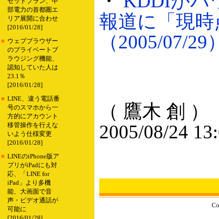
・
KDDIが
セットプラン、中
部電力の首都圏エ
報道に「現時
リア展開に合わせ
[2016/01/28]
（2005/07/29
■
ウェブブラウザー
のプライベートブ
ラウジング機能、
認知していた人は
23.1％
[2016/01/28]
■
LINE、違う電話番
（ 鷹木 創 ）
号のスマホから一
方的にアカウント
2005/08/24 13
移管操作を行えな
いよう仕様変更
[2016/01/28]
■
LINEのiPhone版ア
プリがiPadにも対
応、「LINE for
iPad」より多機
能、大画面で音
声・ビデオ通話が
Co
可能に
[2016/01/28]