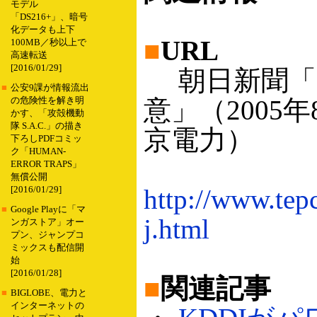
モデル
「DS216+」、暗号
化データも上下
■
URL
100MB／秒以上で
高速転送
[2016/01/29]
朝日新聞「K
■
公安9課が情報流出
意」（2005
の危険性を解き明
かす、「攻殻機動
隊 S.A.C.」の描き
京電力）
下ろしPDFコミッ
ク「HUMAN-
ERROR TRAPS」
無償公開
http://www.tep
[2016/01/29]
■
Google Playに「マ
j.html
ンガストア」オー
プン、ジャンプコ
ミックスも配信開
始
[2016/01/28]
■
関連記事
■
BIGLOBE、電力と
インターネットの