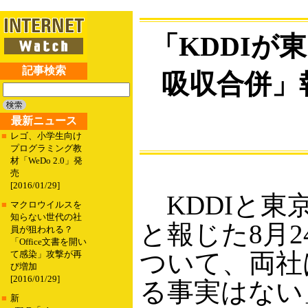
「KDDIが
記事検索
吸収合併」
最新ニュース
■
レゴ、小学生向け
プログラミング教
材「WeDo 2.0」発
売
[2016/01/29]
KDDIと東
■
マクロウイルスを
知らない世代の社
と報じた8月
員が狙われる？
「Office文書を開い
ついて、両社
て感染」攻撃が再
び増加
[2016/01/29]
る事実はない
■
新