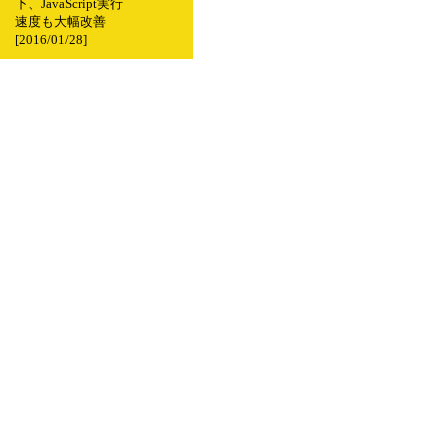
下、JavaScript実行
速度も大幅改善
[2016/01/28]