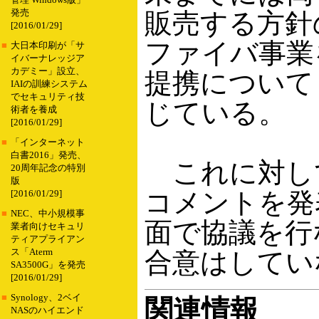
管理 Windows版」
発売
販売する方針
[2016/01/29]
ファイバ事業
■
大日本印刷が「サ
イバーナレッジア
カデミー」設立、
提携について
IAIの訓練システム
でセキュリティ技
じている。
術者を養成
[2016/01/29]
■
「インターネット
白書2016」発売、
これに対して
20周年記念の特別
版
コメントを発
[2016/01/29]
■
NEC、中小規模事
面で協議を行
業者向けセキュリ
ティアプライアン
ス「Aterm
合意はしてい
SA3500G」を発売
[2016/01/29]
■
Synology、2ベイ
関連情報
NASのハイエンド