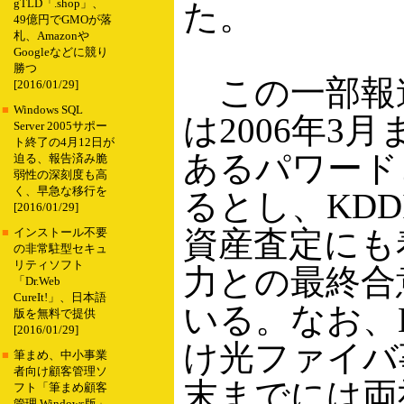
gTLD「.shop」、
た。
49億円でGMOが落
札、Amazonや
Googleなどに競り
勝つ
この一部報道
[2016/01/29]
■
Windows SQL
は2006年3
Server 2005サポー
ト終了の4月12日が
あるパワード
迫る、報告済み脆
弱性の深刻度も高
く、早急な移行を
るとし、KD
[2016/01/29]
資産査定にも
■
インストール不要
の非常駐型セキュ
リティソフト
力との最終合
「Dr.Web
CureIt!」、日本語
いる。なお、
版を無料で提供
[2016/01/29]
け光ファイバ
■
筆まめ、中小事業
者向け顧客管理ソ
末までには両
フト「筆まめ顧客