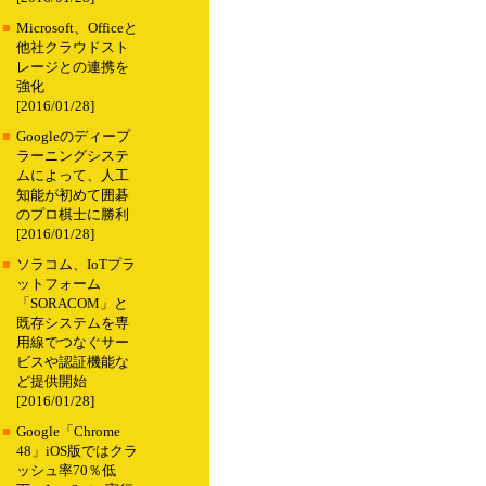
■
Microsoft、Officeと
他社クラウドスト
レージとの連携を
強化
[2016/01/28]
■
Googleのディープ
ラーニングシステ
ムによって、人工
知能が初めて囲碁
のプロ棋士に勝利
[2016/01/28]
■
ソラコム、IoTプラ
ットフォーム
「SORACOM」と
既存システムを専
用線でつなぐサー
ビスや認証機能な
ど提供開始
[2016/01/28]
■
Google「Chrome
48」iOS版ではクラ
ッシュ率70％低