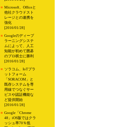
■
Microsoft、Officeと
他社クラウドスト
レージとの連携を
強化
[2016/01/28]
■
Googleのディープ
ラーニングシステ
ムによって、人工
知能が初めて囲碁
のプロ棋士に勝利
[2016/01/28]
■
ソラコム、IoTプラ
ットフォーム
「SORACOM」と
既存システムを専
用線でつなぐサー
ビスや認証機能な
ど提供開始
[2016/01/28]
■
Google「Chrome
48」iOS版ではクラ
ッシュ率70％低