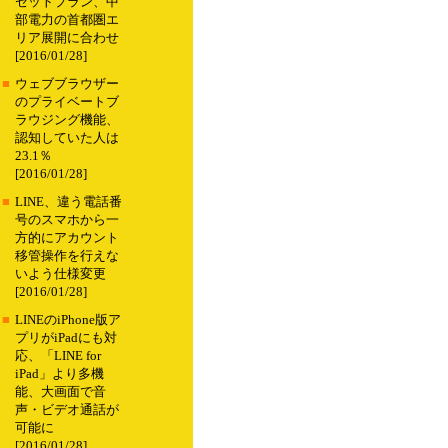
セットプラン、中
部電力の首都圏エ
リア展開に合わせ
[2016/01/28]
■
ウェブブラウザー
のプライベートブ
ラウジング機能、
認知していた人は
23.1％
[2016/01/28]
■
LINE、違う電話番
号のスマホから一
方的にアカウント
移管操作を行えな
いよう仕様変更
[2016/01/28]
■
LINEのiPhone版ア
プリがiPadにも対
応、「LINE for
iPad」より多機
能、大画面で音
声・ビデオ通話が
可能に
[2016/01/28]