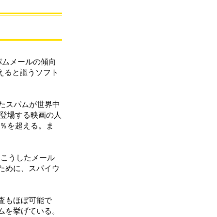
スパムメールの傾向
えると謳うソフト
れたスパムが世界中
が登場する映画の人
0％を超える。ま
はこうしたメール
ために、スパイウ
査もほぼ可能で
ムを挙げている。