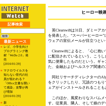
ヒーロー映
記事検索
英Clearswiftは31日、ダ
を発表した。“スーパーヒーロー
ウェアの宣伝メールが目立つとい
最新ニュース
■
レゴ、小学生向け
Clearswiftによると、「
プログラミング教
材「WeDo 2.0」発
に配信されているという。こうし
売
気に便乗したものだという。ギャン
[2016/01/29]
た、金融およびヘルスケア関連のス
■
マクロウイルスを
知らない世代の社
同社リサーチディレクターのAly
員が狙われる？
をクリックしたり、冗談のつもり
「Office文書を開い
ェアがインストールされることも
て感染」攻撃が再
び増加
[2016/01/29]
このほか、風変わりなスパムメー
■
新
す。従業員、隣人、そして娘のデ