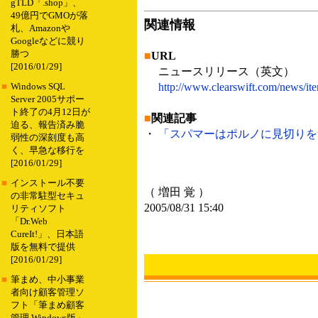
gTLD「.shop」、
49億円でGMOが落
関連情報
札、Amazonや
Googleなどに競り
勝つ
■
URL
[2016/01/29]
ニュースリリース（英文）
http://www.clearswift.com/news/i
■
Windows SQL
Server 2005サポー
ト終了の4月12日が
■
関連記事
迫る、報告済み脆
・
「スパマーはポルノに見切りをつけた」
弱性の深刻度も高
く、早急な移行を
[2016/01/29]
■
インストール不要
（ 増田 覚 ）
の非常駐型セキュ
2005/08/31 15:40
リティソフト
「Dr.Web
CureIt!」、日本語
版を無料で提供
[2016/01/29]
■
筆まめ、中小事業
者向け顧客管理ソ
フト「筆まめ顧客