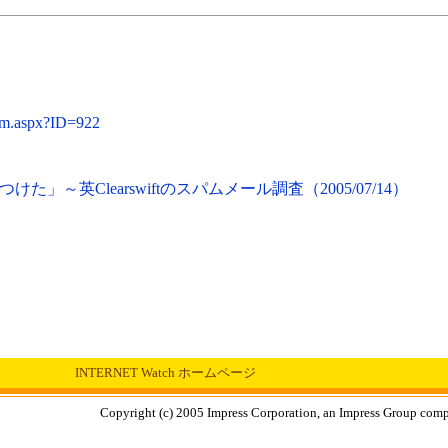
tem.aspx?ID=922
～英Clearswiftのスパムメール調査（2005/07/14）
INTERNET Watch ホームページ
Copyright (c) 2005 Impress Corporation, an Impress Group compa