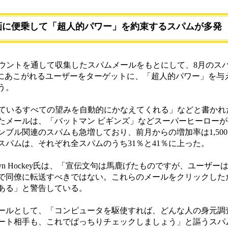
画に便乗して「超人的パワー」を約束するスパムが多発
ミーアカウントを通して収集したスパムメールをもとにして、8月の
”にあこがれるユーザーをターゲットに、「超人的パワー」を与
う。
心に抱いているすべての望みを自動的にかなえてくれる」などと書か
たメールは、「バットマン ビギンズ」などスーパーヒーロー
ブル関連のスパムも急増しており、前月からの増加率は1,50
パムは、それぞれ全スパムのうち31％と41％に上った。
n Hockey氏は、「宣伝文句は馬鹿げたものですが、ユーザー
で同僚に転送すべきではない。これらのメールをクリックした
ある」と警告している。
ルとして、「コンピュータを駆使すれば、どんな人の身元調
ート相手も、これでばっちりチェックしましょう」と謳うスパ