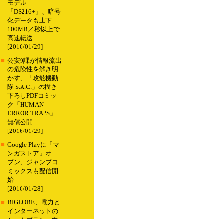
モデル
「DS216+」、暗号
化データも上下
100MB／秒以上で
高速転送
[2016/01/29]
■
公安9課が情報流出
の危険性を解き明
かす、「攻殻機動
隊 S.A.C.」の描き
下ろしPDFコミッ
ク「HUMAN-
ERROR TRAPS」
無償公開
[2016/01/29]
■
Google Playに「マ
ンガストア」オー
プン、ジャンプコ
ミックスも配信開
始
[2016/01/28]
■
BIGLOBE、電力と
インターネットの