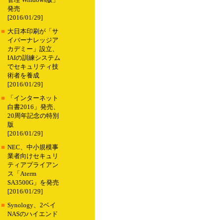
管理 Windows版」
発売
[2016/01/29]
■
大日本印刷が「サ
イバーナレッジア
カデミー」設立、
IAIの訓練システム
でセキュリティ技
術者を養成
[2016/01/29]
■
「インターネット
白書2016」発売、
20周年記念の特別
版
[2016/01/29]
■
NEC、中小規模事
業者向けセキュリ
ティアプライアン
ス「Aterm
SA3500G」を発売
[2016/01/29]
■
Synology、2ベイ
NASのハイエンド