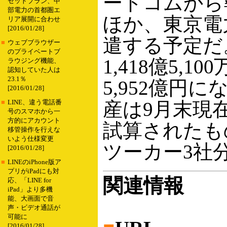
ードコムから
セットプラン、中
部電力の首都圏エ
ほか、東京電
リア展開に合わせ
[2016/01/28]
遣する予定だ
■
ウェブブラウザー
のプライベートブ
1,418億5,
ラウジング機能、
認知していた人は
23.1％
5,952億円
[2016/01/28]
産は9月末現
■
LINE、違う電話番
号のスマホから一
方的にアカウント
試算されたも
移管操作を行えな
いよう仕様変更
ツーカー3社
[2016/01/28]
■
LINEのiPhone版ア
プリがiPadにも対
関連情報
応、「LINE for
iPad」より多機
能、大画面で音
声・ビデオ通話が
可能に
[2016/01/28]