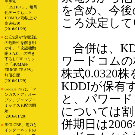
モデル
を含め、今後
「DS216+」、暗号
化データも上下
100MB／秒以上で
ころ決定して
高速転送
[2016/01/29]
■
公安9課が情報流出
の危険性を解き明
合併は、KD
かす、「攻殻機動
隊 S.A.C.」の描き
ワードコムの
下ろしPDFコミッ
ク「HUMAN-
株式0.032
ERROR TRAPS」
無償公開
[2016/01/29]
KDDIが保
■
Google Playに「マ
と、パワード
ンガストア」オー
プン、ジャンプコ
ミックスも配信開
については割
始
[2016/01/28]
併期日は200
■
BIGLOBE、電力と
インターネットの