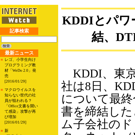
KDDIとパ
記事検索
結、D
最新ニュース
■
レゴ、小学生向け
プログラミング教
KDDI、東
材「WeDo 2.0」発
売
[2016/01/29]
社は8日、K
■
マクロウイルスを
について最終
知らない世代の社
員が狙われる？
「Office文書を開い
書を締結した
て感染」攻撃が再
び増加
ム子会社のド
[2016/01/29]
■
新