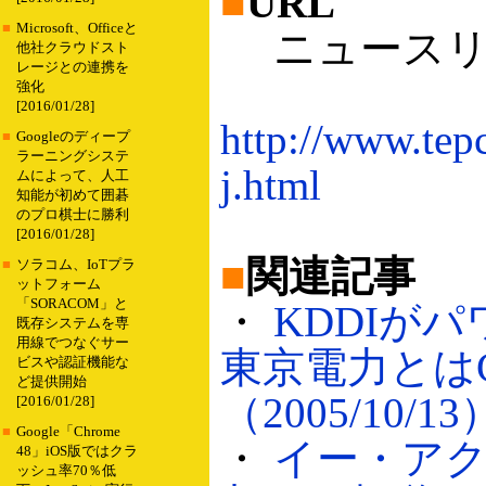
■
URL
■
Microsoft、Officeと
ニュースリ
他社クラウドスト
レージとの連携を
強化
[2016/01/28]
http://www.tep
■
Googleのディープ
ラーニングシステ
j.html
ムによって、人工
知能が初めて囲碁
のプロ棋士に勝利
[2016/01/28]
■
関連記事
■
ソラコム、IoTプラ
ットフォーム
「SORACOM」と
・
KDDIが
既存システムを専
用線でつなぐサー
東京電力とは
ビスや認証機能な
ど提供開始
（2005/10/13
[2016/01/28]
■
Google「Chrome
・
イー・ア
48」iOS版ではクラ
ッシュ率70％低