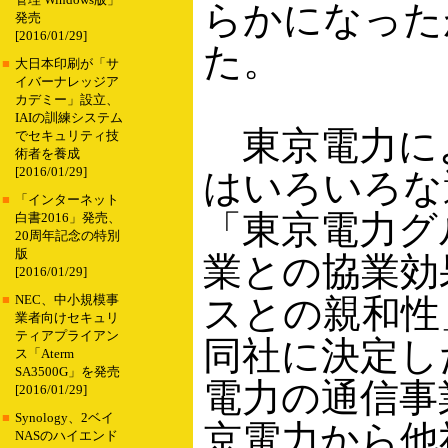
管理 Windows版」
らかになった
発売
[2016/01/29]
た。
■
大日本印刷が「サ
イバーナレッジア
カデミー」設立、
IAIの訓練システム
東京電力に
でセキュリティ技
術者を養成
[2016/01/29]
はいろいろな
■
「インターネット
「東京電力グ
白書2016」発売、
20周年記念の特別
版
業との協業効
[2016/01/29]
スとの親和性
■
NEC、中小規模事
業者向けセキュリ
ティアプライアン
同社に決定し
ス「Aterm
SA3500G」を発売
電力の通信事
[2016/01/29]
■
Synology、2ベイ
京電力から他
NASのハイエンド