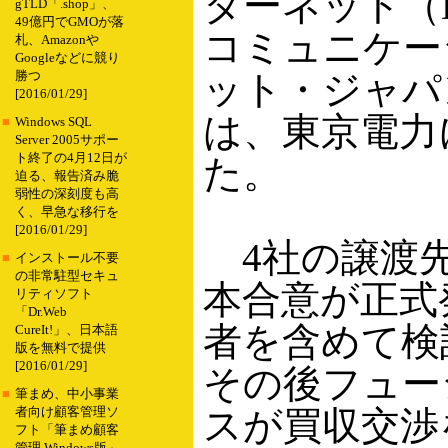
ターネット（
gTLD「.shop」、
49億円でGMOが落
コミュニケー
札、Amazonや
Googleなどに競り
ット・ジャパ
勝つ
[2016/01/29]
は、東京電力
■
Windows SQL
Server 2005サポー
ト終了の4月12日が
た。
迫る、報告済み脆
弱性の深刻度も高
く、早急な移行を
[2016/01/29]
4社の譲渡先
■
インストール不要
の非常駐型セキュ
本合意が正式
リティソフト
「Dr.Web
者を含めて検
CureIt!」、日本語
版を無料で提供
[2016/01/29]
その後フュー
■
筆まめ、中小事業
スが買収交渉
者向け顧客管理ソ
フト「筆まめ顧客