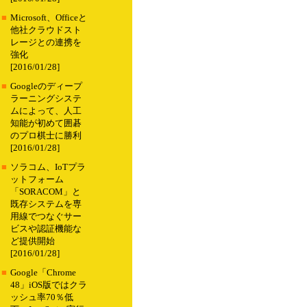
■
Microsoft、Officeと
他社クラウドスト
レージとの連携を
強化
[2016/01/28]
■
Googleのディープ
ラーニングシステ
ムによって、人工
知能が初めて囲碁
のプロ棋士に勝利
[2016/01/28]
■
ソラコム、IoTプラ
ットフォーム
「SORACOM」と
既存システムを専
用線でつなぐサー
ビスや認証機能な
ど提供開始
[2016/01/28]
■
Google「Chrome
48」iOS版ではクラ
ッシュ率70％低