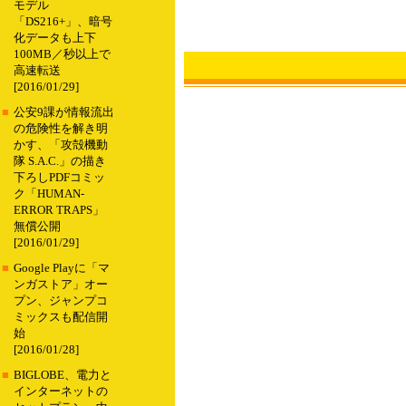
モデル
「DS216+」、暗号
化データも上下
100MB／秒以上で
高速転送
[2016/01/29]
■
公安9課が情報流出
の危険性を解き明
かす、「攻殻機動
隊 S.A.C.」の描き
下ろしPDFコミッ
ク「HUMAN-
ERROR TRAPS」
無償公開
[2016/01/29]
■
Google Playに「マ
ンガストア」オー
プン、ジャンプコ
ミックスも配信開
始
[2016/01/28]
■
BIGLOBE、電力と
インターネットの