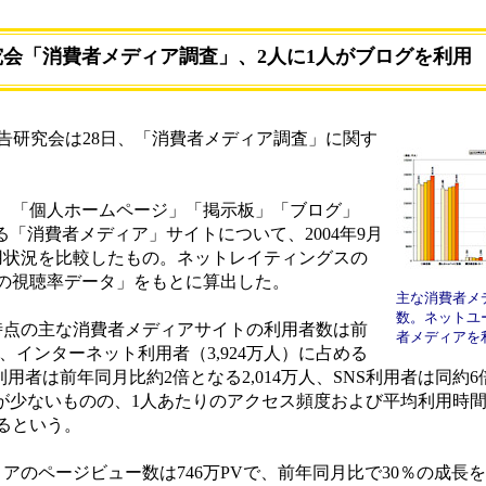
究会「消費者メディア調査」、2人に1人がブログを利用
告研究会は28日、「消費者メディア調査」に関す
、「個人ホームページ」「掲示板」「ブログ」
る「消費者メディア」サイトについて、2004年9月
利用状況を比較したもの。ネットレイティングスの
の視聴率データ」をもとに算出した。
主な消費者メ
数。ネットユ
月時点の主な消費者メディアサイトの利用者数は前
者メディアを
で、インターネット利用者（3,924万人）に占める
利用者は前年同月比約2倍となる2,014万人、SNS利用者は同約6
者が少ないものの、1人あたりのアクセス頻度および平均利用時
るという。
アのページビュー数は746万PVで、前年同月比で30％の成長を