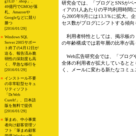
gTLD「.shop」、
研究会では、「ブログとSNSがペ
49億円でGMOが落
ィアの1人あたりの平均利用時間につ
札、Amazonや
ら2005年9月には13.3％に
Googleなどに競り
セス数がブログにシフトする傾向
勝つ
[2016/01/29]
利用者特性としては、掲示板の「
■
Windows SQL
Server 2005サポー
の年齢構成では若年層の比率が高
ト終了の4月12日が
迫る、報告済み脆
Web広告研究会では、「ブログ
弱性の深刻度も高
全体の利用者が拡大しているととも
く、早急な移行を
く、メールに変わる新たなコミュ
[2016/01/29]
■
インストール不要
の非常駐型セキュ
リティソフト
「Dr.Web
CureIt!」、日本語
版を無料で提供
[2016/01/29]
■
筆まめ、中小事業
者向け顧客管理ソ
フト「筆まめ顧客