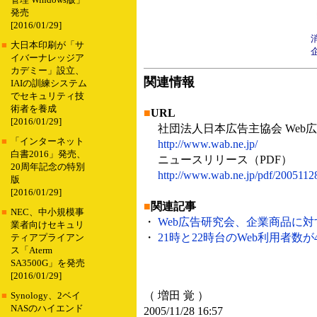
管理 Windows版」
発売
[2016/01/29]
■
大日本印刷が「サ
イバーナレッジア
カデミー」設立、
関連情報
IAIの訓練システム
でセキュリティ技
術者を養成
■
URL
[2016/01/29]
社団法人日本広告主協会 Web
■
「インターネット
http://www.wab.ne.jp/
白書2016」発売、
ニュースリリース（PDF）
20周年記念の特別
http://www.wab.ne.jp/pdf/2005112
版
[2016/01/29]
■
関連記事
■
NEC、中小規模事
・
Web広告研究会、企業商品に対す
業者向けセキュリ
・
21時と22時台のWeb利用者数が4
ティアプライアン
ス「Aterm
SA3500G」を発売
[2016/01/29]
（ 増田 覚 ）
■
Synology、2ベイ
NASのハイエンド
2005/11/28 16:57