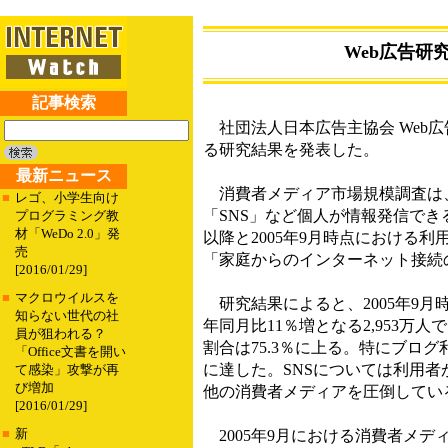
Web広告研
記事検索
社団法人日本広告主協会 Web広
る研究結果を発表した。
最新ニュース
消費者メディア市場規模調査は
■
レゴ、小学生向け
「SNS」など個人が情報発信でき
プログラミング教
材「WeDo 2.0」発
以降と2005年9月時点における
売
「家庭からのインターネット接続
[2016/01/29]
■
マクロウイルスを
研究結果によると、2005年9
知らない世代の社
年同月比11％増となる2,953万人
員が狙われる？
割合は75.3％に上る。特にブログ
「Office文書を開い
に達した。SNSについては利用
て感染」攻撃が再
び増加
他の消費者メディアを圧倒してい
[2016/01/29]
■
新
2005年9月における消費者メディ