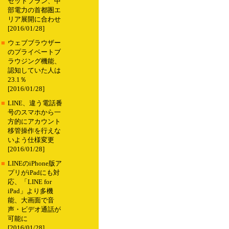
セットプラン、中
部電力の首都圏エ
リア展開に合わせ
[2016/01/28]
■
ウェブブラウザー
のプライベートブ
ラウジング機能、
認知していた人は
23.1％
[2016/01/28]
■
LINE、違う電話番
号のスマホから一
方的にアカウント
移管操作を行えな
いよう仕様変更
[2016/01/28]
■
LINEのiPhone版ア
プリがiPadにも対
応、「LINE for
iPad」より多機
能、大画面で音
声・ビデオ通話が
可能に
[2016/01/28]