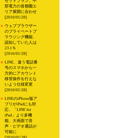
セットプラン、中
部電力の首都圏エ
リア展開に合わせ
[2016/01/28]
■
ウェブブラウザー
のプライベートブ
ラウジング機能、
認知していた人は
23.1％
[2016/01/28]
■
LINE、違う電話番
号のスマホから一
方的にアカウント
移管操作を行えな
いよう仕様変更
[2016/01/28]
■
LINEのiPhone版ア
プリがiPadにも対
応、「LINE for
iPad」より多機
能、大画面で音
声・ビデオ通話が
可能に
[2016/01/28]