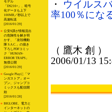
・
ウイルスバ
モデル
「DS216+」、暗号
化データも上下
率100％になる
100MB／秒以上で
高速転送
[2016/01/29]
■
公安9課が情報流出
の危険性を解き明
かす、「攻殻機動
隊 S.A.C.」の描き
（ 鷹木 創 ）
下ろしPDFコミッ
ク「HUMAN-
2006/01/13 15
ERROR TRAPS」
無償公開
[2016/01/29]
■
Google Playに「マ
ンガストア」オー
プン、ジャンプコ
ミックスも配信開
始
[2016/01/28]
■
BIGLOBE、電力と
インターネットの