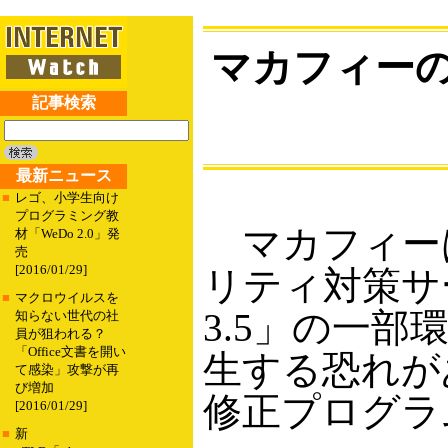
マカフィーの
記事検索
最新ニュース
■
レゴ、小学生向け
プログラミング教
マカフィーは
材「WeDo 2.0」発
売
[2016/01/29]
リティ対策サービス「
■
マクロウイルスを
3.5」の一部
知らない世代の社
員が狙われる？
「Office文書を開い
生する恐れが
て感染」攻撃が再
び増加
修正プログラ
[2016/01/29]
■
新