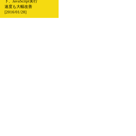
下、JavaScript実行
速度も大幅改善
[2016/01/28]