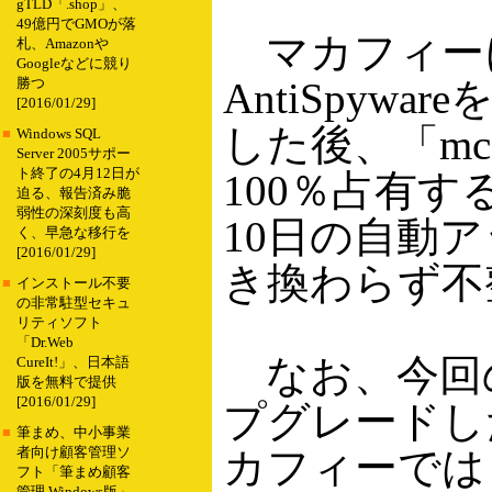
gTLD「.shop」、
49億円でGMOが落
マカフィーによれば
札、Amazonや
Googleなどに競り
AntiSpyw
勝つ
[2016/01/29]
した後、「mcs
■
Windows SQL
Server 2005サポー
ト終了の4月12日が
100％占有
迫る、報告済み脆
弱性の深刻度も高
10日の自動
く、早急な移行を
[2016/01/29]
き換わらず不
■
インストール不要
の非常駐型セキュ
リティソフト
「Dr.Web
なお、今回の不
CureIt!」、日本語
版を無料で提供
[2016/01/29]
プグレードし
■
筆まめ、中小事業
カフィーでは
者向け顧客管理ソ
フト「筆まめ顧客