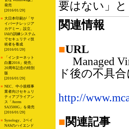
管理 Windows版」
要はない」と
発売
[2016/01/29]
■
大日本印刷が「サ
関連情報
イバーナレッジア
カデミー」設立、
IAIの訓練システム
でセキュリティ技
術者を養成
■
URL
[2016/01/29]
Managed Vir
■
「インターネット
白書2016」発売、
20周年記念の特別
ド後の不具合
版
[2016/01/29]
■
NEC、中小規模事
業者向けセキュリ
http://www.mc
ティアプライアン
ス「Aterm
SA3500G」を発売
[2016/01/29]
■
関連記事
■
Synology、2ベイ
NASのハイエンド