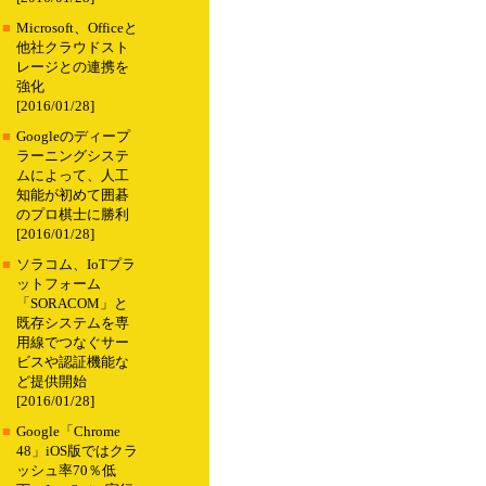
■
Microsoft、Officeと
他社クラウドスト
レージとの連携を
強化
[2016/01/28]
■
Googleのディープ
ラーニングシステ
ムによって、人工
知能が初めて囲碁
のプロ棋士に勝利
[2016/01/28]
■
ソラコム、IoTプラ
ットフォーム
「SORACOM」と
既存システムを専
用線でつなぐサー
ビスや認証機能な
ど提供開始
[2016/01/28]
■
Google「Chrome
48」iOS版ではクラ
ッシュ率70％低