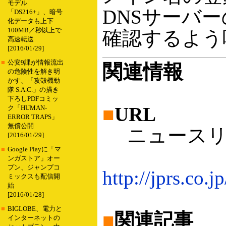
モデル
DNSサーバ
「DS216+」、暗号
化データも上下
100MB／秒以上で
確認するよう
高速転送
[2016/01/29]
■
公安9課が情報流出
関連情報
の危険性を解き明
かす、「攻殻機動
隊 S.A.C.」の描き
下ろしPDFコミッ
■
URL
ク「HUMAN-
ERROR TRAPS」
無償公開
ニュースリ
[2016/01/29]
■
Google Playに「マ
ンガストア」オー
プン、ジャンプコ
http://jprs.co.
ミックスも配信開
始
[2016/01/28]
■
BIGLOBE、電力と
■
関連記事
インターネットの