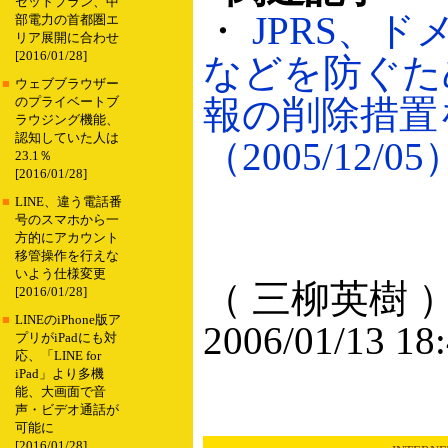
セットプラン、中
・
JPRS、
部電力の首都圏エ
リア展開に合わせ
[2016/01/28]
などを防ぐた
■
ウェブブラウザー
報の削除措置
のプライベートブ
ラウジング機能、
認知していた人は
（2005/12/05
23.1％
[2016/01/28]
■
LINE、違う電話番
号のスマホから一
方的にアカウント
移管操作を行えな
いよう仕様変更
（ 三柳英樹 
[2016/01/28]
■
LINEのiPhone版ア
2006/01/13 18
プリがiPadにも対
応、「LINE for
iPad」より多機
能、大画面で音
声・ビデオ通話が
可能に
[2016/01/28]