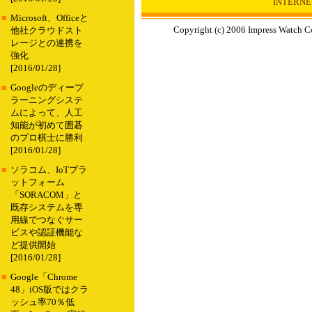
INTERN
■
Microsoft、Officeと
Copyright (c) 2006 Impress Watch Co
他社クラウドスト
レージとの連携を
強化
[2016/01/28]
■
Googleのディープ
ラーニングシステ
ムによって、人工
知能が初めて囲碁
のプロ棋士に勝利
[2016/01/28]
■
ソラコム、IoTプラ
ットフォーム
「SORACOM」と
既存システムを専
用線でつなぐサー
ビスや認証機能な
ど提供開始
[2016/01/28]
■
Google「Chrome
48」iOS版ではクラ
ッシュ率70％低