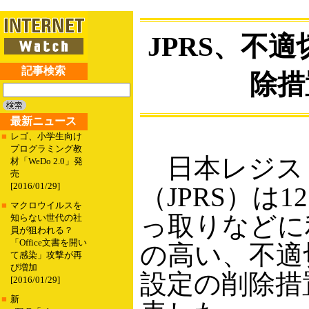
JPRS、不
記事検索
除措
最新ニュース
■
レゴ、小学生向け
プログラミング教
日本レジス
材「WeDo 2.0」発
売
[2016/01/29]
（JPRS）は
■
マクロウイルスを
っ取りなどに
知らない世代の社
員が狙われる？
「Office文書を開い
の高い、不適
て感染」攻撃が再
び増加
設定の削除措
[2016/01/29]
■
新