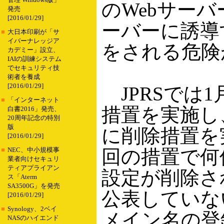
管理 Windows版」
のWebサーバ
発売
[2016/01/29]
ーバーに誘導
■
大日本印刷が「サ
イバーナレッジア
をされる危険
カデミー」設立、
IAIの訓練システム
でセキュリティ技
術者を養成
[2016/01/29]
JPRSでは1
■
「インターネット
措置を実施し
白書2016」発売、
20周年記念の特別
版
に削除措置を
[2016/01/29]
回の措置で何
■
NEC、中小規模事
業者向けセキュリ
ティアプライアン
設定が削除さ
ス「Aterm
SA3500G」を発売
公表していない
[2016/01/29]
■
Synology、2ベイ
メイン名の登
NASのハイエンド