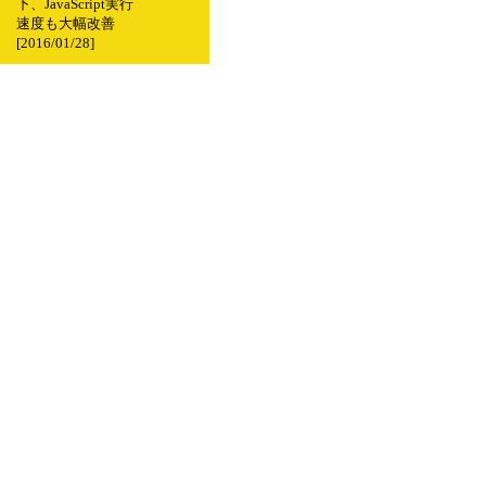
下、JavaScript実行
速度も大幅改善
[2016/01/28]