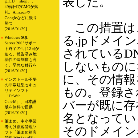
表した。
gTLD「.shop」、
49億円でGMOが落
札、Amazonや
Googleなどに競り
この措置は、
勝つ
[2016/01/29]
る.jpドメイ
■
Windows SQL
Server 2005サポー
ト終了の4月12日が
されているD
迫る、報告済み脆
弱性の深刻度も高
しないものに
く、早急な移行を
[2016/01/29]
に、その情報
■
インストール不要
の非常駐型セキュ
もの。登録さ
リティソフト
「Dr.Web
バーが既に存
CureIt!」、日本語
版を無料で提供
[2016/01/29]
名となってい
■
筆まめ、中小事業
そのドメイン
者向け顧客管理ソ
フト「筆まめ顧客