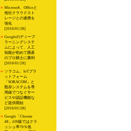
■
Microsoft、Officeと
他社クラウドスト
レージとの連携を
強化
[2016/01/28]
■
Googleのディープ
ラーニングシステ
ムによって、人工
知能が初めて囲碁
のプロ棋士に勝利
[2016/01/28]
■
ソラコム、IoTプラ
ットフォーム
「SORACOM」と
既存システムを専
用線でつなぐサー
ビスや認証機能な
ど提供開始
[2016/01/28]
■
Google「Chrome
48」iOS版ではクラ
ッシュ率70％低