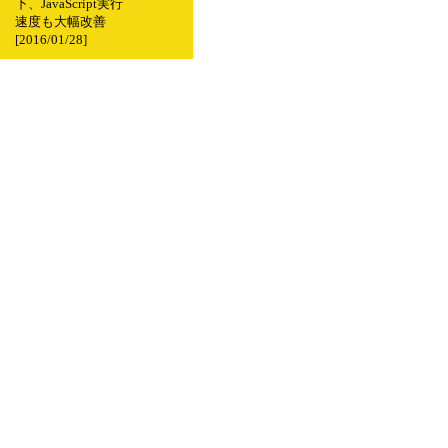
下、JavaScript実行
速度も大幅改善
[2016/01/28]