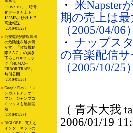
・
米Napst
モデル
「DS216+」、暗号
化データも上下
期の売上は最大
100MB／秒以上で
高速転送
（2005/04/06
[2016/01/29]
■
公安9課が情報流出
・
ナップス
の危険性を解き明
かす、「攻殻機動
の音楽配信サ
隊 S.A.C.」の描き
下ろしPDFコミッ
（2005/10/25
ク「HUMAN-
ERROR TRAPS」
無償公開
[2016/01/29]
■
Google Playに「マ
ンガストア」オー
プン、ジャンプコ
ミックスも配信開
（ 青木大我 taig
始
[2016/01/28]
2006/01/19 11
■
BIGLOBE、電力と
インターネットの