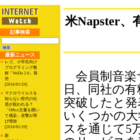
米Napste
記事検索
最新ニュース
■
レゴ、小学生向け
プログラミング教
会員制音楽サイ
材「WeDo 2.0」発
売
[2016/01/29]
日、同社の有
■
マクロウイルスを
突破したと発
知らない世代の社
員が狙われる？
「Office文書を開い
いくつかの大
て感染」攻撃が再
び増加
スを通じて5万
[2016/01/29]
■
新