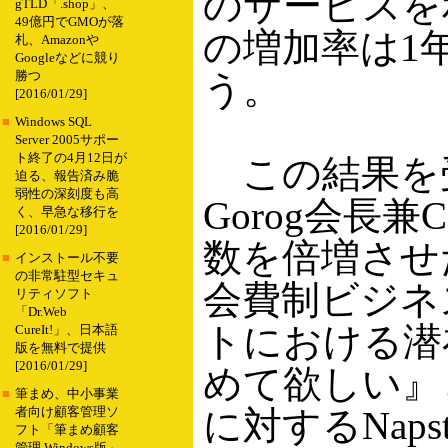
のサービスを
gTLD「.shop」、
49億円でGMOが落
の増加率は1
札、Amazonや
Googleなどに競り
う。
勝つ
[2016/01/29]
■
Windows SQL
Server 2005サポー
ト終了の4月12日が
この結果を受け、
迫る、報告済み脆
弱性の深刻度も高
Gorog会長
く、早急な移行を
[2016/01/29]
数を倍増させ
■
インストール不要
の非常駐型セキュ
会費制ビジネ
リティソフト
「Dr.Web
トにおける潜
CureIt!」、日本語
版を無料で提供
[2016/01/29]
めて欲しい』
■
筆まめ、中小事業
に対するNap
者向け顧客管理ソ
フト「筆まめ顧客