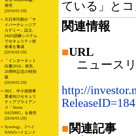
管理 Windows版」
ている」とコ
発売
[2016/01/29]
■
大日本印刷が「サ
関連情報
イバーナレッジア
カデミー」設立、
IAIの訓練システム
でセキュリティ技
術者を養成
■
URL
[2016/01/29]
ニュースリ
■
「インターネット
白書2016」発売、
20周年記念の特別
版
[2016/01/29]
http://investor
■
NEC、中小規模事
業者向けセキュリ
ReleaseID=18
ティアプライアン
ス「Aterm
SA3500G」を発売
[2016/01/29]
■
関連記事
■
Synology、2ベイ
NASのハイエンド