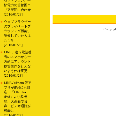
セットプラン、中
部電力の首都圏エ
リア展開に合わせ
[2016/01/28]
■
ウェブブラウザー
のプライベートブ
Copyrigh
ラウジング機能、
認知していた人は
23.1％
[2016/01/28]
■
LINE、違う電話番
号のスマホから一
方的にアカウント
移管操作を行えな
いよう仕様変更
[2016/01/28]
■
LINEのiPhone版ア
プリがiPadにも対
応、「LINE for
iPad」より多機
能、大画面で音
声・ビデオ通話が
可能に
[2016/01/28]