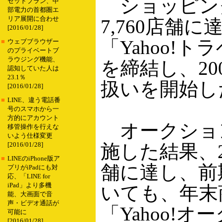
ショッピング
セットプラン、中
部電力の首都圏エ
リア展開に合わせ
7,760店舗
[2016/01/28]
「Yahoo!
■
ウェブブラウザー
のプライベートブ
ラウジング機能、
を締結し、2
認知していた人は
23.1％
扱いを開始し
[2016/01/28]
■
LINE、違う電話番
号のスマホから一
方的にアカウント
オークショ
移管操作を行えな
いよう仕様変更
施した結果、2
[2016/01/28]
■
LINEのiPhone版ア
舗に達し、前期
プリがiPadにも対
応、「LINE for
iPad」より多機
いても、年末
能、大画面で音
声・ビデオ通話が
「Yahoo
可能に
[2016/01/28]