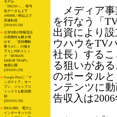
モデル
「DS216+」、暗号
メディア事業
化データも上下
100MB／秒以上で
を行なう「T
高速転送
[2016/01/29]
出資により設
■
公安9課が情報流出
の危険性を解き明
ウハウをTV
かす、「攻殻機動
隊 S.A.C.」の描き
社長）するこ
下ろしPDFコミッ
ク「HUMAN-
ERROR TRAPS」
る狙いがある
無償公開
[2016/01/29]
のポータルと
■
Google Playに「マ
ンガストア」オー
ンテンツに動
プン、ジャンプコ
ミックスも配信開
告収入は20
始
[2016/01/28]
■
BIGLOBE、電力と
インターネットの