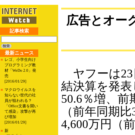
広告とオー
記事検索
最新ニュース
■
レゴ、小学生向け
プログラミング教
ヤフーは23日
材「WeDo 2.0」発
売
[2016/01/29]
結決算を発表し
■
マクロウイルスを
50.6％増、前
知らない世代の社
員が狙われる？
「Office文書を開い
（前年同期比3
て感染」攻撃が再
び増加
4,600万円
[2016/01/29]
■
新