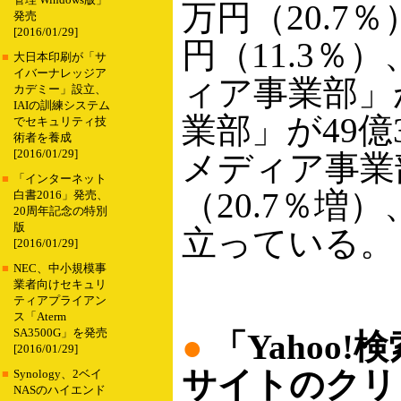
管理 Windows版」
万円（20.7
発売
[2016/01/29]
円（11.3
■
大日本印刷が「サ
イバーナレッジア
ィア事業部」が5
カデミー」設立、
IAIの訓練システム
業部」が49億
でセキュリティ技
術者を養成
[2016/01/29]
メディア事業
■
「インターネット
（20.7％増
白書2016」発売、
20周年記念の特別
版
立っている。
[2016/01/29]
■
NEC、中小規模事
業者向けセキュリ
ティアプライアン
ス「Aterm
SA3500G」を発売
●
「Yahoo
[2016/01/29]
サイトのクリ
■
Synology、2ベイ
NASのハイエンド