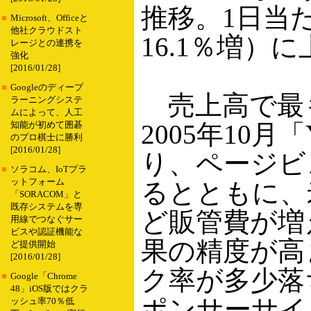
推移。1日当た
■
Microsoft、Officeと
他社クラウドスト
16.1％増）
レージとの連携を
強化
[2016/01/28]
■
Googleのディープ
売上高で最
ラーニングシステ
ムによって、人工
2005年10
知能が初めて囲碁
のプロ棋士に勝利
[2016/01/28]
り、ページビ
■
ソラコム、IoTプラ
ットフォーム
るとともに、
「SORACOM」と
既存システムを専
ど販管費が増
用線でつなぐサー
ビスや認証機能な
果の精度が高
ど提供開始
[2016/01/28]
ク率が多少落
■
Google「Chrome
48」iOS版ではクラ
ポンサーサイ
ッシュ率70％低