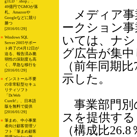
gTLD「.shop」、
49億円でGMOが落
メディア事
札、Amazonや
Googleなどに競り
ークション事
勝つ
[2016/01/29]
いては、ナシ
■
Windows SQL
Server 2005サポー
ト終了の4月12日が
グ広告が集中し
迫る、報告済み脆
弱性の深刻度も高
（前年同期比7
く、早急な移行を
[2016/01/29]
示した。
■
インストール不要
の非常駐型セキュ
リティソフト
「Dr.Web
事業部門別
CureIt!」、日本語
版を無料で提供
[2016/01/29]
スを提供する「
■
筆まめ、中小事業
（構成比26.
者向け顧客管理ソ
フト「筆まめ顧客