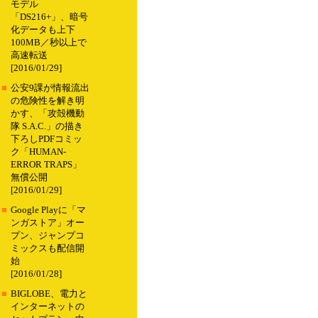
モデル
「DS216+」、暗号
化データも上下
100MB／秒以上で
高速転送
[2016/01/29]
■
公安9課が情報流出
の危険性を解き明
かす、「攻殻機動
隊 S.A.C.」の描き
下ろしPDFコミッ
ク「HUMAN-
ERROR TRAPS」
無償公開
[2016/01/29]
■
Google Playに「マ
ンガストア」オー
プン、ジャンプコ
ミックスも配信開
始
[2016/01/28]
■
BIGLOBE、電力と
インターネットの