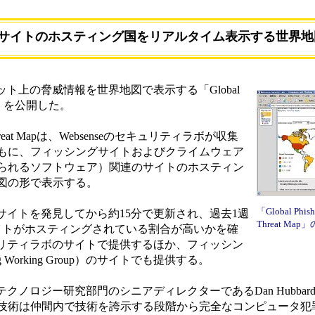
、有害サイトのホスティング国をリアルタイム表示する世界地
ネット上の脅威情報を世界地図で表示する「Global
t Map」を公開した。
are Threat Mapは、Websenseのセキュリティラボが収集
もに、フィッシングサイトおよびクライムウェア
られるソフトウェア）関連のサイトのホスティン
図の形で表示する。
「Global Phish
害サイトを発見してから約15分で更新され、過去1週
Threat Map
イトがホスティングされている割合が高いかを確
セキュリティラボのサイトで提供するほか、フィッシン
ng Working Group）のサイトでも提供する。
テクノロジー研究部門のシニアディレクターであるDan Hubbar
技術は仲間内で技術を誇示する段階から完全なコンピュータ犯