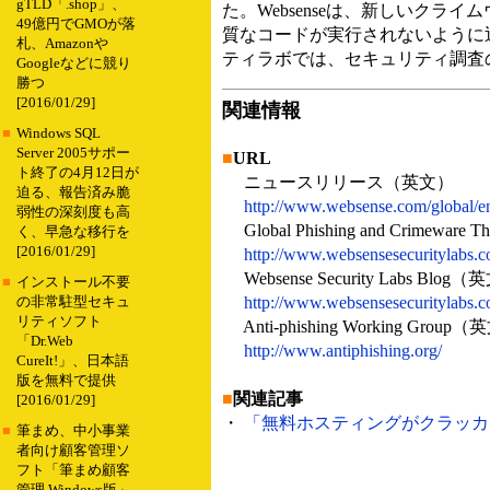
gTLD「.shop」、
た。Websenseは、新しいク
49億円でGMOが落
質なコードが実行されないように迅
札、Amazonや
ティラボでは、セキュリティ調査
Googleなどに競り
勝つ
[2016/01/29]
関連情報
■
Windows SQL
Server 2005サポー
■
URL
ト終了の4月12日が
ニュースリリース（英文）
迫る、報告済み脆
http://www.websense.com/global/e
弱性の深刻度も高
Global Phishing and Crimeware
く、早急な移行を
[2016/01/29]
http://www.websensesecuritylabs.c
Websense Security Labs Blog
■
インストール不要
http://www.websensesecuritylabs.c
の非常駐型セキュ
リティソフト
Anti-phishing Working Group
「Dr.Web
http://www.antiphishing.org/
CureIt!」、日本語
版を無料で提供
■
関連記事
[2016/01/29]
・
「無料ホスティングがクラッカーの隠
■
筆まめ、中小事業
者向け顧客管理ソ
フト「筆まめ顧客