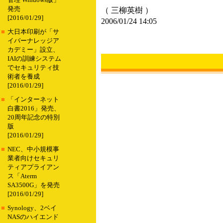
管理 Windows版」
発売
（ 三柳英樹 ）
[2016/01/29]
2006/01/24 14:05
■
大日本印刷が「サ
イバーナレッジア
カデミー」設立、
IAIの訓練システム
でセキュリティ技
術者を養成
[2016/01/29]
■
「インターネット
白書2016」発売、
20周年記念の特別
版
[2016/01/29]
■
NEC、中小規模事
業者向けセキュリ
ティアプライアン
ス「Aterm
SA3500G」を発売
[2016/01/29]
■
Synology、2ベイ
NASのハイエンド