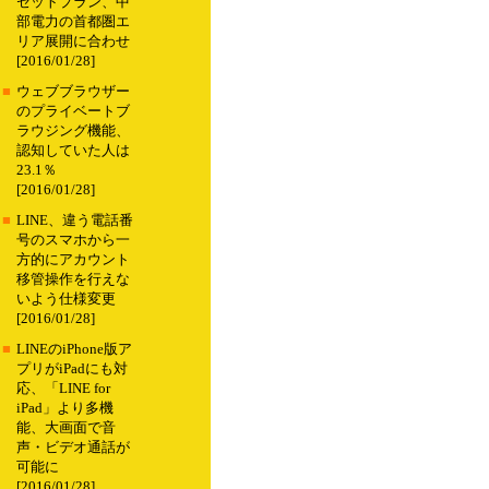
セットプラン、中
部電力の首都圏エ
リア展開に合わせ
[2016/01/28]
■
ウェブブラウザー
のプライベートブ
ラウジング機能、
認知していた人は
23.1％
[2016/01/28]
■
LINE、違う電話番
号のスマホから一
方的にアカウント
移管操作を行えな
いよう仕様変更
[2016/01/28]
■
LINEのiPhone版ア
プリがiPadにも対
応、「LINE for
iPad」より多機
能、大画面で音
声・ビデオ通話が
可能に
[2016/01/28]