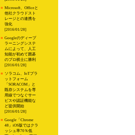
■
Microsoft、Officeと
他社クラウドスト
レージとの連携を
強化
[2016/01/28]
■
Googleのディープ
ラーニングシステ
ムによって、人工
知能が初めて囲碁
のプロ棋士に勝利
[2016/01/28]
■
ソラコム、IoTプラ
ットフォーム
「SORACOM」と
既存システムを専
用線でつなぐサー
ビスや認証機能な
ど提供開始
[2016/01/28]
■
Google「Chrome
48」iOS版ではクラ
ッシュ率70％低