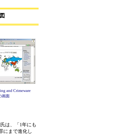
図
ing and Crimeware
」の画面
d氏は、「1年にも
罪にまで進化し