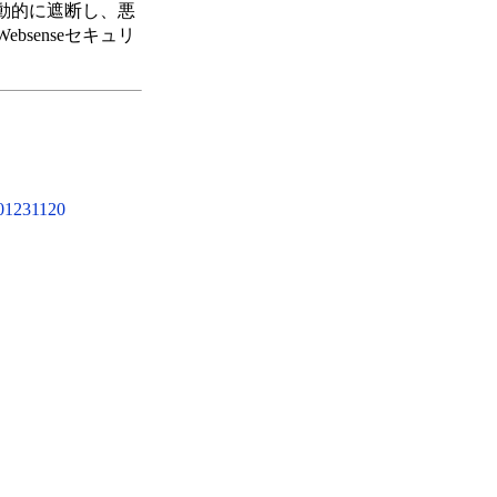
自動的に遮断し、悪
senseセキュリ
601231120