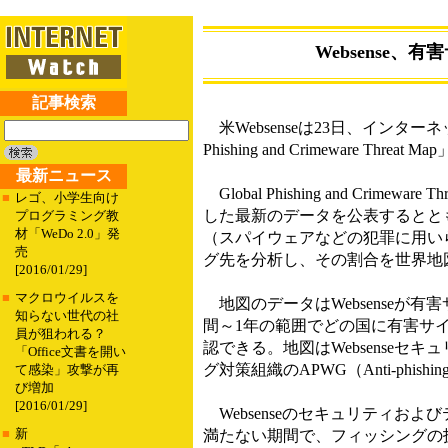
Websense
記事検索
米Websenseは23日、インター
Phishing and Crimeware Threa
最新ニュース
Global Phishing and Crimew
■
レゴ、小学生向け
した最新のデータを公表するとと
プログラミング教
材「WeDo 2.0」発
（スパイウェアなどの犯罪に用い
売
グ先を分析し、その割合を世界地
[2016/01/29]
■
マクロウイルスを
地図のデータはWebsenseが有
知らない世代の社
間～1年の範囲でどの国に有害サ
員が狙われる？
認できる。地図はWebsense
「Office文書を開い
グ対策組織のAPWG（Anti-phishi
て感染」攻撃が再
び増加
[2016/01/29]
Websenseのセキュリティおよび
■
新
満たない期間で、フィッシングの