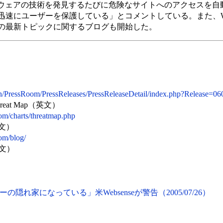
ライムウェアの技術を発見するたびに危険なサイトへのアクセスを
速にユーザーを保護している」とコメントしている。また、Web
の最新トピックに関するブログも開始した。
n/PressRoom/PressReleases/PressReleaseDetail/index.php?Release=0
 Threat Map（英文）
om/charts/threatmap.php
（英文）
om/blog/
（英文）
れ家になっている」米Websenseが警告（2005/07/26）