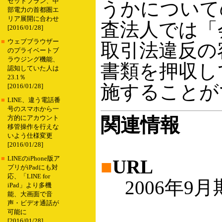
セットプラン、中
うかについて
部電力の首都圏エ
リア展開に合わせ
査法人では「
[2016/01/28]
■
ウェブブラウザー
取引法違反の
のプライベートブ
ラウジング機能、
書類を押収し
認知していた人は
23.1％
施することが
[2016/01/28]
■
LINE、違う電話番
号のスマホから一
関連情報
方的にアカウント
移管操作を行えな
いよう仕様変更
[2016/01/28]
■
LINEのiPhone版ア
■
URL
プリがiPadにも対
応、「LINE for
2006年9月
iPad」より多機
能、大画面で音
声・ビデオ通話が
可能に
[2016/01/28]