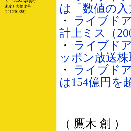
下、JavaScript実行
は「数値の入力ミ
速度も大幅改善
[2016/01/28]
・
ライブドア
計上ミス（2006
・
ライブドア
ッポン放送株取得
・
ライブドア
は154億円を超過
（ 鷹木 創 ）