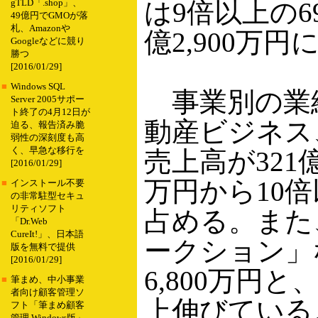
は9倍以上の6
gTLD「.shop」、
49億円でGMOが落
札、Amazonや
億2,900万
Googleなどに競り
勝つ
[2016/01/29]
■
Windows SQL
事業別の業
Server 2005サポー
ト終了の4月12日が
動産ビジネス
迫る、報告済み脆
弱性の深刻度も高
く、早急な移行を
売上高が321億
[2016/01/29]
万円から10倍
■
インストール不要
の非常駐型セキュ
リティソフト
占める。また、「
「Dr.Web
CureIt!」、日本語
ークション」
版を無料で提供
[2016/01/29]
6,800万円と
■
筆まめ、中小事業
者向け顧客管理ソ
上伸びている
フト「筆まめ顧客