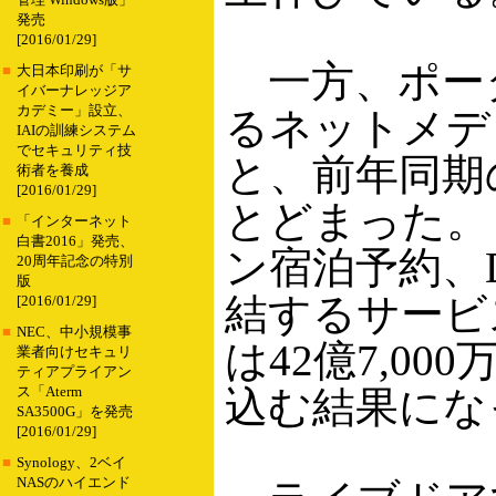
管理 Windows版」
発売
[2016/01/29]
一方、ポータル
■
大日本印刷が「サ
イバーナレッジア
カデミー」設立、
るネットメディ
IAIの訓練システム
でセキュリティ技
と、前年同期の
術者を養成
[2016/01/29]
とどまった。
■
「インターネット
白書2016」発売、
ン宿泊予約、D
20周年記念の特別
版
結するサービ
[2016/01/29]
■
NEC、中小規模事
は42億7,00
業者向けセキュリ
ティアプライアン
込む結果にな
ス「Aterm
SA3500G」を発売
[2016/01/29]
■
Synology、2ベイ
NASのハイエンド