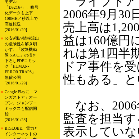
ライブドアでは
モデル
「DS216+」、暗号
2006年9月
化データも上下
100MB／秒以上で
売上高は1,2
高速転送
[2016/01/29]
益は160億
■
公安9課が情報流出
の危険性を解き明
れは第1四半
かす、「攻殻機動
隊 S.A.C.」の描き
下ろしPDFコミッ
ドア事件を受
ク「HUMAN-
ERROR TRAPS」
性もある」と
無償公開
[2016/01/29]
■
Google Playに「マ
ンガストア」オー
なお、200
プン、ジャンプコ
ミックスも配信開
監査を担当す
始
[2016/01/28]
表示していな
■
BIGLOBE、電力と
インターネットの