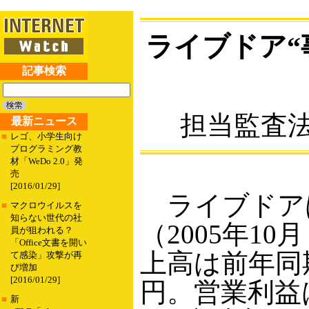
ライブドア“
記事検索
担当監査
最新ニュース
■
レゴ、小学生向け
プログラミング教
材「WeDo 2.0」発
売
[2016/01/29]
ライブドアは1
■
マクロウイルスを
知らない世代の社
（2005年1
員が狙われる？
「Office文書を開い
上高は前年同期
て感染」攻撃が再
び増加
[2016/01/29]
円。営業利益は
■
新