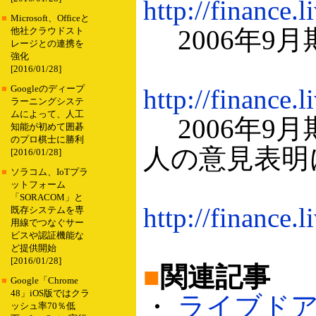
http://finance.
■
Microsoft、Officeと
2006年9月
他社クラウドスト
レージとの連携を
強化
[2016/01/28]
■
Googleのディープ
http://finance.
ラーニングシステ
ムによって、人工
2006年9
知能が初めて囲碁
のプロ棋士に勝利
人の意見表明
[2016/01/28]
■
ソラコム、IoTプラ
ットフォーム
「SORACOM」と
http://finance.
既存システムを専
用線でつなぐサー
ビスや認証機能な
ど提供開始
[2016/01/28]
■
関連記事
■
Google「Chrome
48」iOS版ではクラ
・
ライブドア
ッシュ率70％低