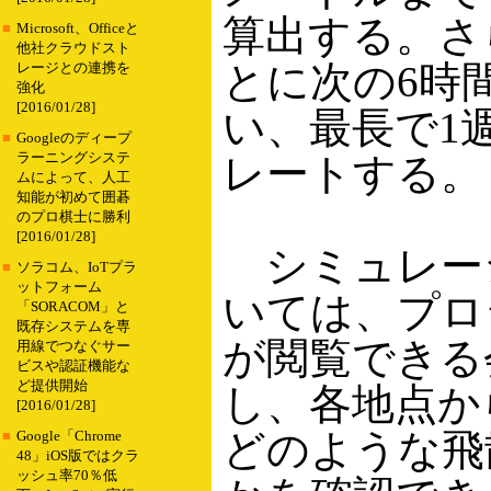
算出する。さ
■
Microsoft、Officeと
他社クラウドスト
とに次の6時
レージとの連携を
強化
[2016/01/28]
い、最長で1
■
Googleのディープ
ラーニングシステ
レートする。
ムによって、人工
知能が初めて囲碁
のプロ棋士に勝利
[2016/01/28]
シミュレー
■
ソラコム、IoTプラ
ットフォーム
いては、プロ
「SORACOM」と
既存システムを専
が閲覧できる
用線でつなぐサー
ビスや認証機能な
ど提供開始
し、各地点か
[2016/01/28]
どのような飛
■
Google「Chrome
48」iOS版ではクラ
ッシュ率70％低