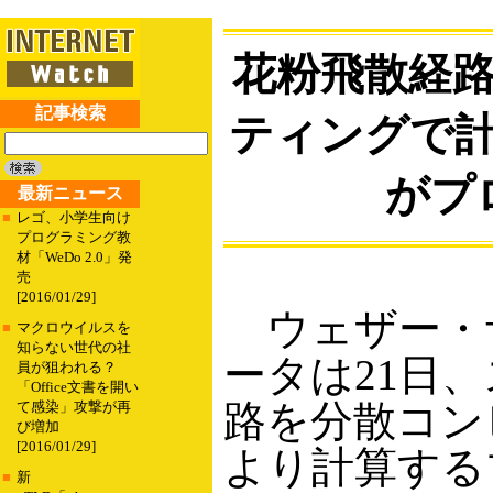
花粉飛散経
記事検索
ティングで計
がプ
最新ニュース
■
レゴ、小学生向け
プログラミング教
材「WeDo 2.0」発
売
[2016/01/29]
ウェザー・サ
■
マクロウイルスを
知らない世代の社
ータは21日
員が狙われる？
「Office文書を開い
路を分散コン
て感染」攻撃が再
び増加
[2016/01/29]
より計算する
■
新