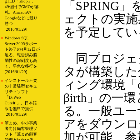
gTLD「.shop」、
「SPRING
49億円でGMOが落
札、Amazonや
ェクトの実施
Googleなどに競り
勝つ
を予定してい
[2016/01/29]
■
Windows SQL
Server 2005サポー
ト終了の4月12日が
同プロジェク
迫る、報告済み脆
弱性の深刻度も高
く、早急な移行を
タが構築した
[2016/01/29]
ィング環境「cell
■
インストール不要
の非常駐型セキュ
リティソフト
βirth」の
「Dr.Web
CureIt!」、日本語
る。一般ユー
版を無料で提供
[2016/01/29]
アをダウンロ
■
筆まめ、中小事業
者向け顧客管理ソ
加が可能。参
フト「筆まめ顧客