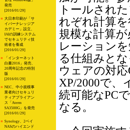
管理 Windows版」
発売
トールされた
[2016/01/29]
れぞれ計算を
■
大日本印刷が「サ
イバーナレッジア
カデミー」設立、
規模な計算が
IAIの訓練システム
でセキュリティ技
レーションを
術者を養成
[2016/01/29]
る仕組みとな
■
「インターネット
白書2016」発売、
ウェアの対応OS
20周年記念の特別
版
XP/2000
[2016/01/29]
■
NEC、中小規模事
続可能なPC
業者向けセキュリ
ティアプライアン
ス「Aterm
なる。
SA3500G」を発売
[2016/01/29]
■
Synology、2ベイ
NASのハイエンド