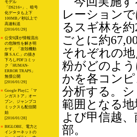
今回実施す
モデル
「DS216+」、暗号
レーションで
化データも上下
100MB／秒以上で
るスギ林を約
高速転送
[2016/01/29]
ごとに約67,
■
公安9課が情報流出
の危険性を解き明
それぞれの地
かす、「攻殻機動
隊 S.A.C.」の描き
下ろしPDFコミッ
粉がどのよう
ク「HUMAN-
ERROR TRAPS」
かを各コンピ
無償公開
[2016/01/29]
分析する。シ
■
Google Playに「マ
ンガストア」オー
範囲となる地
プン、ジャンプコ
ミックスも配信開
始
よび甲信越、
[2016/01/28]
部。
■
BIGLOBE、電力と
インターネットの