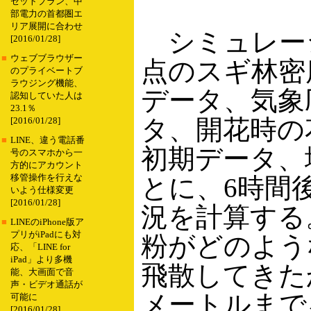
セットプラン、中
部電力の首都圏エ
リア展開に合わせ
シミュレー
[2016/01/28]
■
ウェブブラウザー
点のスギ林密
のプライベートブ
ラウジング機能、
データ、気象
認知していた人は
23.1％
タ、開花時の
[2016/01/28]
■
LINE、違う電話番
初期データ、
号のスマホから一
方的にアカウント
移管操作を行えな
とに、6時間
いよう仕様変更
[2016/01/28]
況を計算する
■
LINEのiPhone版ア
プリがiPadにも対
粉がどのよう
応、「LINE for
iPad」より多機
飛散してきたか
能、大画面で音
声・ビデオ通話が
メートルまで
可能に
[2016/01/28]