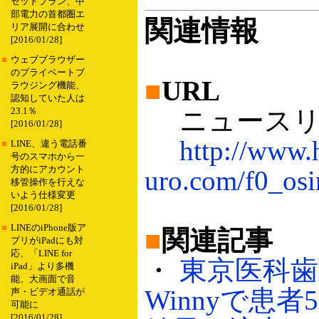
セットプラン、中
部電力の首都圏エ
関連情報
リア展開に合わせ
[2016/01/28]
■
ウェブブラウザー
のプライベートブ
■
URL
ラウジング機能、
認知していた人は
ニュースリ
23.1％
[2016/01/28]
http://www.
■
LINE、違う電話番
号のスマホから一
方的にアカウント
uro.com/f0_osi
移管操作を行えな
いよう仕様変更
[2016/01/28]
■
LINEのiPhone版ア
■
関連記事
プリがiPadにも対
応、「LINE for
・
東京医科歯
iPad」より多機
能、大画面で音
Winnyで患
声・ビデオ通話が
可能に
[2016/01/28]