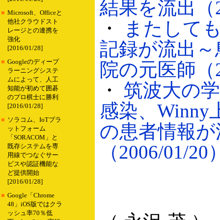
結果を流出（200
■
Microsoft、Officeと
・
またしてもW
他社クラウドスト
レージとの連携を
強化
記録が流出～
[2016/01/28]
■
Googleのディープ
院の元医師（200
ラーニングシステ
ムによって、人工
・
筑波大の
知能が初めて囲碁
のプロ棋士に勝利
感染、Winn
[2016/01/28]
■
ソラコム、IoTプラ
の患者情報が
ットフォーム
「SORACOM」と
（2006/01/20
既存システムを専
用線でつなぐサー
ビスや認証機能な
ど提供開始
[2016/01/28]
■
Google「Chrome
48」iOS版ではクラ
ッシュ率70％低