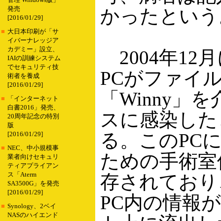
管理 Windows版」
発売
かったという
[2016/01/29]
■
大日本印刷が「サ
イバーナレッジア
カデミー」設立、
2004年12
IAIの訓練システム
でセキュリティ技
PCがファイ
術者を養成
[2016/01/29]
「Winny」
■
「インターネット
白書2016」発売、
スに感染した
20周年記念の特別
版
る。このPC
[2016/01/29]
■
NEC、中小規模事
ための手術室
業者向けセキュリ
ティアプライアン
ス「Aterm
存されており
SA3500G」を発売
[2016/01/29]
PC内の情報
■
Synology、2ベイ
NASのハイエンド