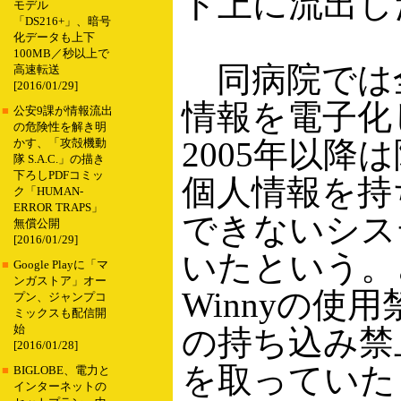
ト上に流出し
モデル
「DS216+」、暗号
化データも上下
100MB／秒以上で
同病院では
高速転送
[2016/01/29]
情報を電子化
■
公安9課が情報流出
の危険性を解き明
2005年以降
かす、「攻殻機動
隊 S.A.C.」の描き
下ろしPDFコミッ
個人情報を持
ク「HUMAN-
ERROR TRAPS」
できないシス
無償公開
[2016/01/29]
いたという。
■
Google Playに「マ
ンガストア」オー
Winnyの使
プン、ジャンプコ
ミックスも配信開
始
の持ち込み禁
[2016/01/28]
を取っていた
■
BIGLOBE、電力と
インターネットの