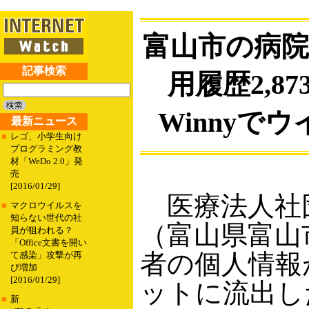
富山市の病
記事検索
用履歴2,8
Winnyで
最新ニュース
■
レゴ、小学生向け
プログラミング教
材「WeDo 2.0」発
売
[2016/01/29]
医療法人社
■
マクロウイルスを
知らない世代の社
（富山県富山
員が狙われる？
「Office文書を開い
者の個人情報
て感染」攻撃が再
び増加
[2016/01/29]
ットに流出し
■
新