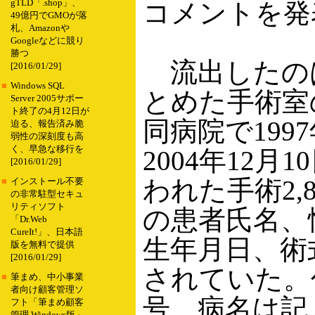
gTLD「.shop」、
コメントを発
49億円でGMOが落
札、Amazonや
Googleなどに競り
勝つ
流出したのは、
[2016/01/29]
■
Windows SQL
とめた手術室
Server 2005サポー
ト終了の4月12日が
同病院で199
迫る、報告済み脆
弱性の深刻度も高
く、早急な移行を
2004年12月
[2016/01/29]
われた手術2,
■
インストール不要
の非常駐型セキュ
リティソフト
の患者氏名、
「Dr.Web
CureIt!」、日本語
生年月日、術
版を無料で提供
[2016/01/29]
されていた。
■
筆まめ、中小事業
者向け顧客管理ソ
号、病名は記
フト「筆まめ顧客