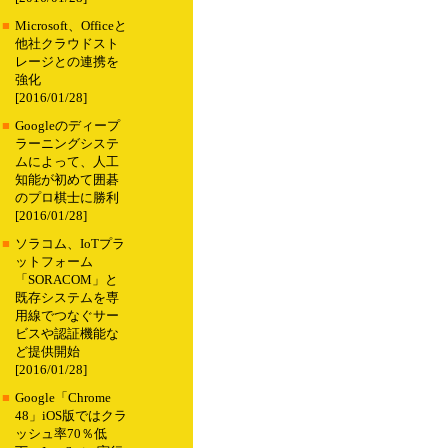
■
Microsoft、Officeと
他社クラウドスト
レージとの連携を
強化
[2016/01/28]
■
Googleのディープ
ラーニングシステ
ムによって、人工
知能が初めて囲碁
のプロ棋士に勝利
[2016/01/28]
■
ソラコム、IoTプラ
ットフォーム
「SORACOM」と
既存システムを専
用線でつなぐサー
ビスや認証機能な
ど提供開始
[2016/01/28]
■
Google「Chrome
48」iOS版ではクラ
ッシュ率70％低