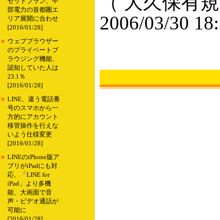
（ 大久保有規
セットプラン、中
部電力の首都圏エ
2006/03/30 18
リア展開に合わせ
[2016/01/28]
■
ウェブブラウザー
のプライベートブ
ラウジング機能、
認知していた人は
23.1％
[2016/01/28]
■
LINE、違う電話番
号のスマホから一
方的にアカウント
移管操作を行えな
いよう仕様変更
[2016/01/28]
■
LINEのiPhone版ア
プリがiPadにも対
応、「LINE for
iPad」より多機
能、大画面で音
声・ビデオ通話が
可能に
[2016/01/28]