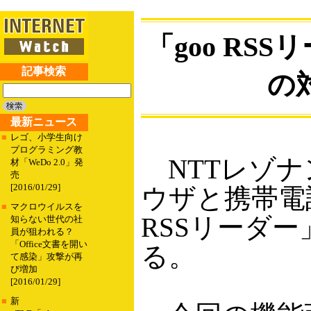
「goo R
記事検索
の
最新ニュース
■
レゴ、小学生向け
プログラミング教
NTTレゾナン
材「WeDo 2.0」発
売
[2016/01/29]
ウザと携帯電話
■
マクロウイルスを
RSSリーダー
知らない世代の社
員が狙われる？
「Office文書を開い
る。
て感染」攻撃が再
び増加
[2016/01/29]
■
新