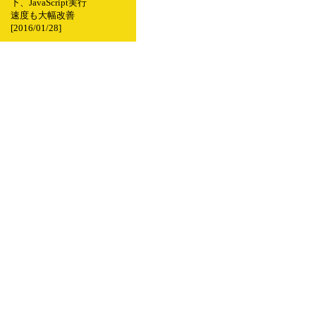
下、JavaScript実行
速度も大幅改善
[2016/01/28]