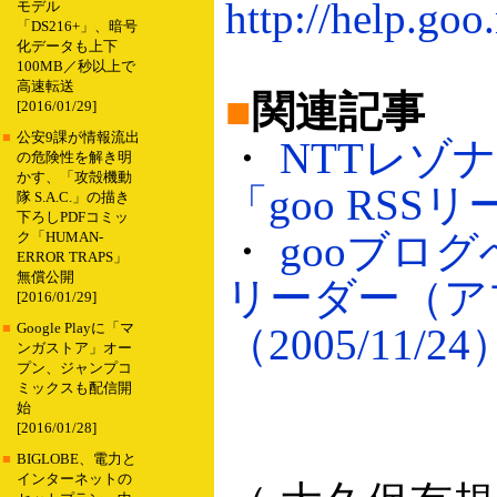
http://help.goo
モデル
「DS216+」、暗号
化データも上下
100MB／秒以上で
高速転送
■
関連記事
[2016/01/29]
■
公安9課が情報流出
・
NTTレゾ
の危険性を解き明
かす、「攻殻機動
「goo RSSリ
隊 S.A.C.」の描き
下ろしPDFコミッ
・
gooブログ
ク「HUMAN-
ERROR TRAPS」
無償公開
リーダー（ア
[2016/01/29]
■
Google Playに「マ
（2005/11/24
ンガストア」オー
プン、ジャンプコ
ミックスも配信開
始
[2016/01/28]
■
BIGLOBE、電力と
インターネットの