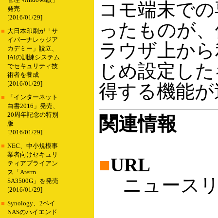
管理 Windows版」
コモ端末での
発売
[2016/01/29]
ったものが、
■
大日本印刷が「サ
イバーナレッジア
ラウザ上から
カデミー」設立、
IAIの訓練システム
じめ設定した
でセキュリティ技
術者を養成
[2016/01/29]
得する機能が
■
「インターネット
白書2016」発売、
20周年記念の特別
関連情報
版
[2016/01/29]
■
NEC、中小規模事
業者向けセキュリ
■
URL
ティアプライアン
ス「Aterm
ニュースリ
SA3500G」を発売
[2016/01/29]
■
Synology、2ベイ
NASのハイエンド