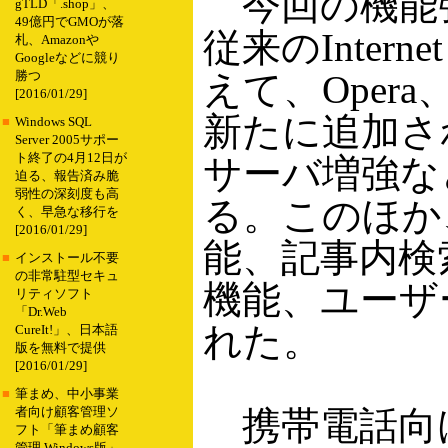
今回の機能
gTLD「.shop」、
49億円でGMOが落
従来のInternet
札、Amazonや
Googleなどに競り
えて、Opera、Sa
勝つ
[2016/01/29]
新たに追加さ
■
Windows SQL
Server 2005サポー
ト終了の4月12日が
サーバ増強な
迫る、報告済み脆
弱性の深刻度も高
る。このほか
く、早急な移行を
[2016/01/29]
能、記事内検
■
インストール不要
の非常駐型セキュ
機能、ユーザ
リティソフト
「Dr.Web
れた。
CureIt!」、日本語
版を無料で提供
[2016/01/29]
■
筆まめ、中小事業
携帯電話向け
者向け顧客管理ソ
フト「筆まめ顧客