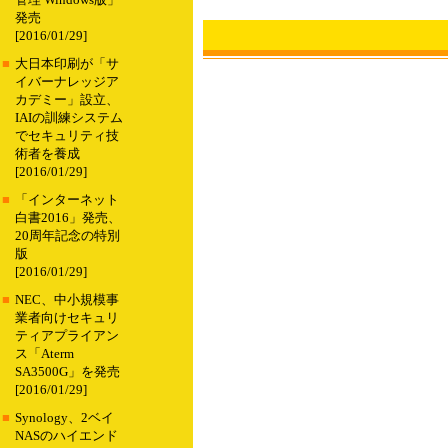
管理 Windows版」
発売
[2016/01/29]
■
大日本印刷が「サ
イバーナレッジア
カデミー」設立、
IAIの訓練システム
でセキュリティ技
術者を養成
[2016/01/29]
■
「インターネット
白書2016」発売、
20周年記念の特別
版
[2016/01/29]
■
NEC、中小規模事
業者向けセキュリ
ティアプライアン
ス「Aterm
SA3500G」を発売
[2016/01/29]
■
Synology、2ベイ
NASのハイエンド