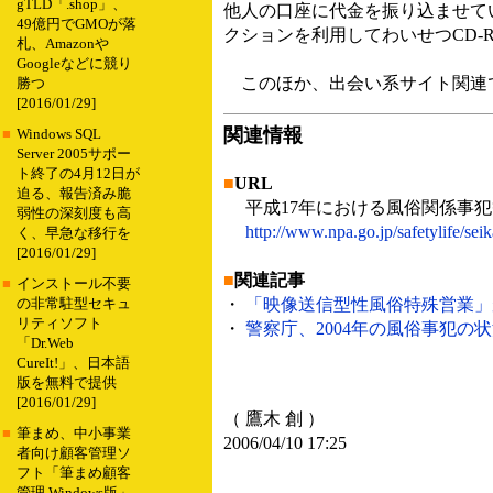
gTLD「.shop」、
他人の口座に代金を振り込ませて
49億円でGMOが落
クションを利用してわいせつCD-
札、Amazonや
Googleなどに競り
このほか、出会い系サイト関連で
勝つ
[2016/01/29]
関連情報
■
Windows SQL
Server 2005サポー
ト終了の4月12日が
■
URL
迫る、報告済み脆
平成17年における風俗関係事犯
弱性の深刻度も高
http://www.npa.go.jp/safetylife/se
く、早急な移行を
[2016/01/29]
■
関連記事
■
インストール不要
・
「映像送信型性風俗特殊営業」が2,
の非常駐型セキュ
リティソフト
・
警察庁、2004年の風俗事犯の状況
「Dr.Web
CureIt!」、日本語
版を無料で提供
[2016/01/29]
（ 鷹木 創 ）
■
筆まめ、中小事業
2006/04/10 17:25
者向け顧客管理ソ
フト「筆まめ顧客