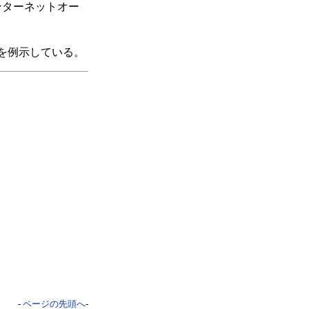
ンターネットオー
を例示している。
-
ページの先頭へ
-