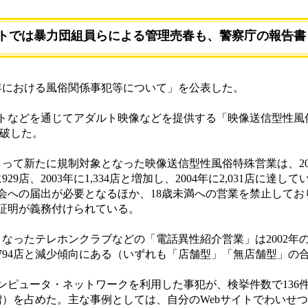
トでは暴力団組員らによる管理売春も、警察庁の報告書
年における風俗関係事犯等について」を公表した。
などを通じてアダルト映像などを提供する「映像送信型性風
突破した。
よって新たに規制対象となった映像送信型性風俗特殊営業は、200
に929店、2003年に1,334店と増加し、2004年に2,031店に達
会への届出が必要となるほか、18歳未満への営業を禁止してお
証明が義務付けられている。
なったテレホンクラブなどの「電話異性紹介営業」は2002年の87
05年の794店と減少傾向にある（いずれも「店舗型」「無店舗型」の
ュータ・ネットワークを利用した事犯が、検挙件数で136件（2
人増）を占めた。主な事例としては、自分のWebサイトでわいせつ