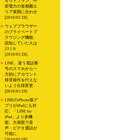
セットプラン、中
部電力の首都圏エ
リア展開に合わせ
[2016/01/28]
■
ウェブブラウザー
のプライベートブ
ラウジング機能、
認知していた人は
23.1％
[2016/01/28]
■
LINE、違う電話番
号のスマホから一
方的にアカウント
移管操作を行えな
いよう仕様変更
[2016/01/28]
■
LINEのiPhone版ア
プリがiPadにも対
応、「LINE for
iPad」より多機
能、大画面で音
声・ビデオ通話が
可能に
[2016/01/28]