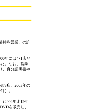
俗特殊営業」の許
0年には471店だ
していた。なお、営業
り、身分証明書や
3店、2003年の
合計）。
004年比15件
DVDを販売し、