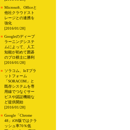
■
Microsoft、Officeと
他社クラウドスト
レージとの連携を
強化
[2016/01/28]
■
Googleのディープ
ラーニングシステ
ムによって、人工
知能が初めて囲碁
のプロ棋士に勝利
[2016/01/28]
■
ソラコム、IoTプラ
ットフォーム
「SORACOM」と
既存システムを専
用線でつなぐサー
ビスや認証機能な
ど提供開始
[2016/01/28]
■
Google「Chrome
48」iOS版ではクラ
ッシュ率70％低