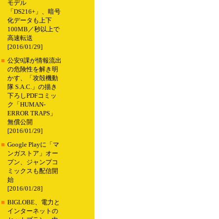
モデル
「DS216+」、暗号
化データも上下
100MB／秒以上で
高速転送
[2016/01/29]
■
公安9課が情報流出
の危険性を解き明
かす、「攻殻機動
隊 S.A.C.」の描き
下ろしPDFコミッ
ク「HUMAN-
ERROR TRAPS」
無償公開
[2016/01/29]
■
Google Playに「マ
ンガストア」オー
プン、ジャンプコ
ミックスも配信開
始
[2016/01/28]
■
BIGLOBE、電力と
インターネットの