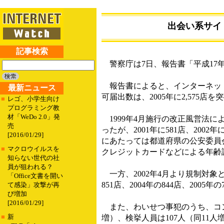
出会い系サイ
記事検索
警察庁は7日、報告書「平成17
報告書によると、インターネット
最新ニュース
可届出数は、2005年に2,575店を
■
レゴ、小学生向け
プログラミング教
材「WeDo 2.0」発
1999年4月施行の改正風営法に
売
ったが、2001年に581店、2002年
[2016/01/29]
にあたっては都道府県の公安委員
■
マクロウイルスを
クレジットカードなどによる年齢
知らない世代の社
員が狙われる？
一方、2002年4月より規制対象と
「Office文書を開い
851店、2004年の844店、20
て感染」攻撃が再
び増加
[2016/01/29]
また、わいせつ事犯のうち、コンピ
■
新
増）、検挙人員は107人（同11