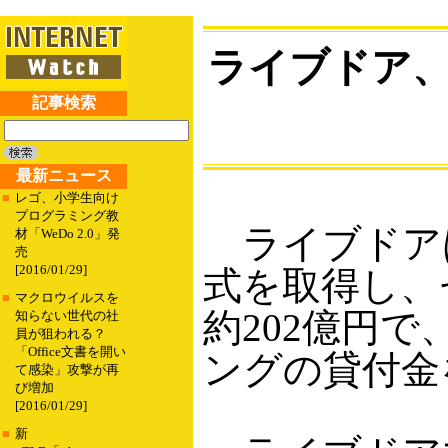
ライブドア
記事検索
最新ニュース
■
レゴ、小学生向け
プログラミング教
ライブドアは
材「WeDo 2.0」発
売
[2016/01/29]
式を取得し、
■
マクロウイルスを
約202億円
知らない世代の社
員が狙われる？
「Office文書を開い
ングの貸付金
て感染」攻撃が再
び増加
[2016/01/29]
■
新