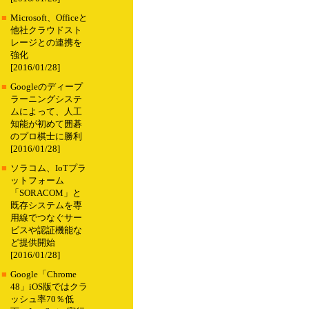
■
Microsoft、Officeと
他社クラウドスト
レージとの連携を
強化
[2016/01/28]
■
Googleのディープ
ラーニングシステ
ムによって、人工
知能が初めて囲碁
のプロ棋士に勝利
[2016/01/28]
■
ソラコム、IoTプラ
ットフォーム
「SORACOM」と
既存システムを専
用線でつなぐサー
ビスや認証機能な
ど提供開始
[2016/01/28]
■
Google「Chrome
48」iOS版ではクラ
ッシュ率70％低