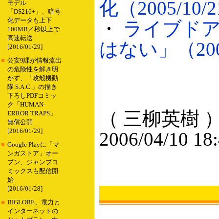
化（2005/10/
モデル
「DS216+」、暗号
化データも上下
・
ライブド
100MB／秒以上で
高速転送
はない」（2006
[2016/01/29]
■
公安9課が情報流出
の危険性を解き明
かす、「攻殻機動
隊 S.A.C.」の描き
下ろしPDFコミッ
ク「HUMAN-
（ 三柳英樹 
ERROR TRAPS」
無償公開
[2016/01/29]
2006/04/10 18
■
Google Playに「マ
ンガストア」オー
プン、ジャンプコ
ミックスも配信開
始
[2016/01/28]
■
BIGLOBE、電力と
インターネットの