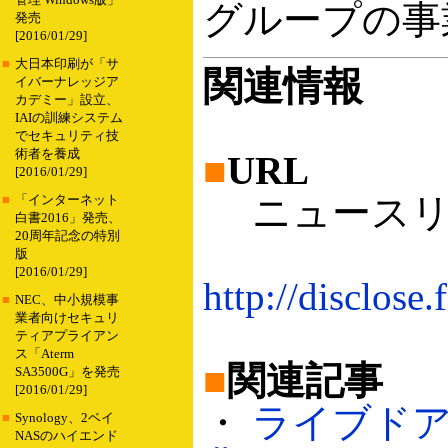
管理 Windows版」
グループの事
発売
[2016/01/29]
■
大日本印刷が「サ
関連情報
イバーナレッジア
カデミー」設立、
IAIの訓練システム
でセキュリティ技
術者を養成
■
URL
[2016/01/29]
ニュースリリ
■
「インターネット
白書2016」発売、
20周年記念の特別
版
[2016/01/29]
http://disclos
■
NEC、中小規模事
業者向けセキュリ
ティアプライアン
ス「Aterm
■
関連記事
SA3500G」を発売
[2016/01/29]
・
ライブド
■
Synology、2ベイ
NASのハイエンド