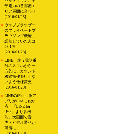
セットプラン、中
部電力の首都圏エ
リア展開に合わせ
[2016/01/28]
■
ウェブブラウザー
のプライベートブ
ラウジング機能、
認知していた人は
23.1％
[2016/01/28]
■
LINE、違う電話番
号のスマホから一
方的にアカウント
移管操作を行えな
いよう仕様変更
[2016/01/28]
■
LINEのiPhone版ア
プリがiPadにも対
応、「LINE for
iPad」より多機
能、大画面で音
声・ビデオ通話が
可能に
[2016/01/28]