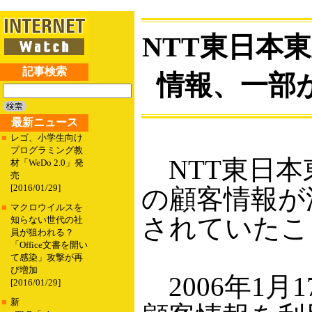
NTT東日本
記事検索
情報、一部
最新ニュース
■
レゴ、小学生向け
プログラミング教
NTT東日本
材「WeDo 2.0」発
売
[2016/01/29]
の顧客情報が
■
マクロウイルスを
されていたこ
知らない世代の社
員が狙われる？
「Office文書を開い
て感染」攻撃が再
び増加
2006年1月
[2016/01/29]
■
新