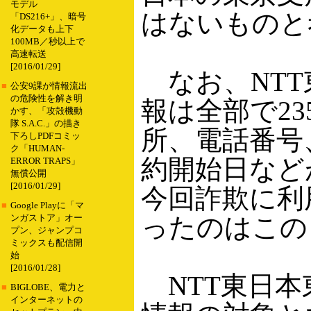
モデル
はないものと
「DS216+」、暗号
化データも上下
100MB／秒以上で
高速転送
[2016/01/29]
なお、NTT
■
公安9課が情報流出
の危険性を解き明
報は全部で2
かす、「攻殻機動
隊 S.A.C.」の描き
所、電話番号
下ろしPDFコミッ
ク「HUMAN-
約開始日など
ERROR TRAPS」
無償公開
[2016/01/29]
今回詐欺に利
■
Google Playに「マ
ったのはこの
ンガストア」オー
プン、ジャンプコ
ミックスも配信開
始
[2016/01/28]
NTT東日本
■
BIGLOBE、電力と
インターネットの