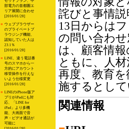
情報の対象と
セットプラン、中
部電力の首都圏エ
詫びと事情説
リア展開に合わせ
[2016/01/28]
13日からは
■
ウェブブラウザー
のプライベートブ
の問い合わせ
ラウジング機能、
認知していた人は
23.1％
は、顧客情報
[2016/01/28]
ともに、人材
■
LINE、違う電話番
号のスマホから一
方的にアカウント
再度、教育を
移管操作を行えな
いよう仕様変更
施するとして
[2016/01/28]
■
LINEのiPhone版ア
プリがiPadにも対
関連情報
応、「LINE for
iPad」より多機
能、大画面で音
声・ビデオ通話が
可能に
[2016/01/28]