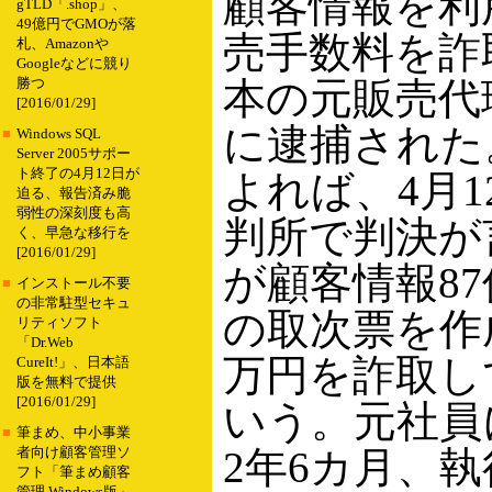
顧客情報を利
gTLD「.shop」、
49億円でGMOが落
売手数料を詐
札、Amazonや
Googleなどに競り
本の元販売代
勝つ
[2016/01/29]
に逮捕された
■
Windows SQL
Server 2005サポー
ト終了の4月12日が
よれば、4月
迫る、報告済み脆
弱性の深刻度も高
判所で判決が
く、早急な移行を
[2016/01/29]
が顧客情報8
■
インストール不要
の非常駐型セキュ
の取次票を作
リティソフト
「Dr.Web
万円を詐取し
CureIt!」、日本語
版を無料で提供
[2016/01/29]
いう。元社員
■
筆まめ、中小事業
2年6カ月、
者向け顧客管理ソ
フト「筆まめ顧客