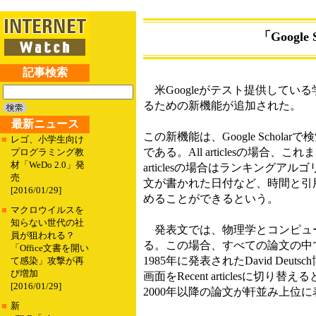
「Goog
記事検索
米Googleがテスト提供している学
るための新機能が追加された。
最新ニュース
この新機能は、Google Scholarで
■
レゴ、小学生向け
である。All articlesの場
プログラミング教
材「WeDo 2.0」発
articlesの場合はランキン
売
文が書かれた日付など、時間と引
[2016/01/29]
めることができるという。
■
マクロウイルスを
知らない世代の社
発表文では、物理学とコンピュー
員が狙われる？
る。この場合、すべての論文の中で
「Office文書を開い
1985年に発表されたDavid D
て感染」攻撃が再
び増加
画面をRecent articles
[2016/01/29]
2000年以降の論文が軒並み上位
■
新