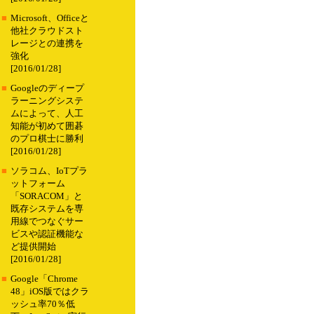
■
Microsoft、Officeと
他社クラウドスト
レージとの連携を
強化
[2016/01/28]
■
Googleのディープ
ラーニングシステ
ムによって、人工
知能が初めて囲碁
のプロ棋士に勝利
[2016/01/28]
■
ソラコム、IoTプラ
ットフォーム
「SORACOM」と
既存システムを専
用線でつなぐサー
ビスや認証機能な
ど提供開始
[2016/01/28]
■
Google「Chrome
48」iOS版ではクラ
ッシュ率70％低