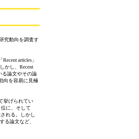
近の研究動向を調査す
nt articles」
かし、Recent
ている論文やその論
動向を容易に見極
て挙げられてい
1位に、そして
表示される。しかし
に関する論文など、