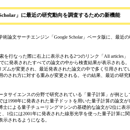
le Scholar」に最近の研究動向を調査するための新機能
術論文サーチエンジン「Google Scholar」ベータ版に、最
検索を行なった際に右上に表示される2つのリンク「All articles」「Rece
合、これまでに発表されたすべての論文の中から検査結果が表示される。し
グアルゴリズムが変更され、最近発表された論文の中で多く引用され
用のされ方に対する重みが変更される。その結果、最近の研究
タサイエンスの分野で研究されている「量子計算」が例とし
は1998年に発表された量子ドットを用いた量子計算の論文が
eutsch博士による量子チューリングマシンの基礎的な論文が2位に
に切り替えると、1位には2001年に発表された線形光学を使った量子計算
に表示されるようになる。