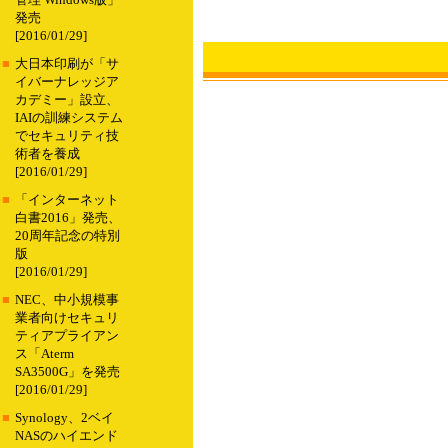
管理 Windows版」
発売
[2016/01/29]
■
大日本印刷が「サ
イバーナレッジア
カデミー」設立、
IAIの訓練システム
でセキュリティ技
術者を養成
[2016/01/29]
■
「インターネット
白書2016」発売、
20周年記念の特別
版
[2016/01/29]
■
NEC、中小規模事
業者向けセキュリ
ティアプライアン
ス「Aterm
SA3500G」を発売
[2016/01/29]
■
Synology、2ベイ
NASのハイエンド