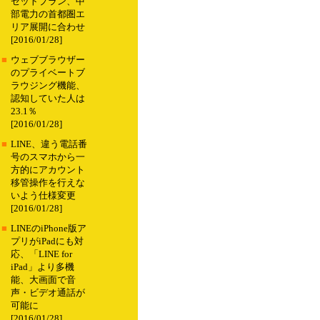
セットプラン、中
部電力の首都圏エ
リア展開に合わせ
[2016/01/28]
■
ウェブブラウザー
のプライベートブ
ラウジング機能、
認知していた人は
23.1％
[2016/01/28]
■
LINE、違う電話番
号のスマホから一
方的にアカウント
移管操作を行えな
いよう仕様変更
[2016/01/28]
■
LINEのiPhone版ア
プリがiPadにも対
応、「LINE for
iPad」より多機
能、大画面で音
声・ビデオ通話が
可能に
[2016/01/28]