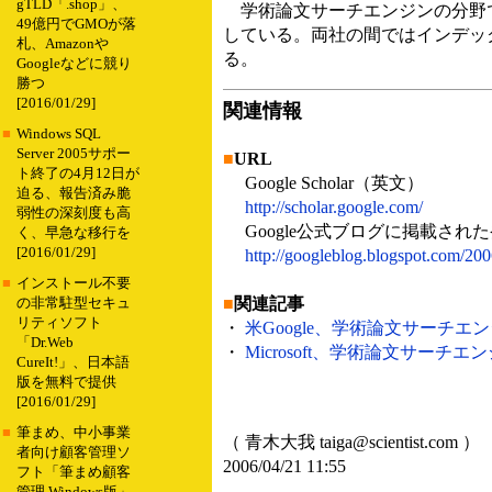
gTLD「.shop」、
学術論文サーチエンジンの分野では最近、米M
49億円でGMOが落
している。両社の間ではインデッ
札、Amazonや
る。
Googleなどに競り
勝つ
[2016/01/29]
関連情報
■
Windows SQL
Server 2005サポー
■
URL
ト終了の4月12日が
Google Scholar（英文）
迫る、報告済み脆
http://scholar.google.com/
弱性の深刻度も高
Google公式ブログに掲載され
く、早急な移行を
[2016/01/29]
http://googleblog.blogspot.com/200
■
インストール不要
■
関連記事
の非常駐型セキュ
リティソフト
・
米Google、学術論文サーチエンジン「
「Dr.Web
・
Microsoft、学術論文サーチエンジン「W
CureIt!」、日本語
版を無料で提供
[2016/01/29]
■
筆まめ、中小事業
（ 青木大我 taiga@scientist.com ）
者向け顧客管理ソ
2006/04/21 11:55
フト「筆まめ顧客