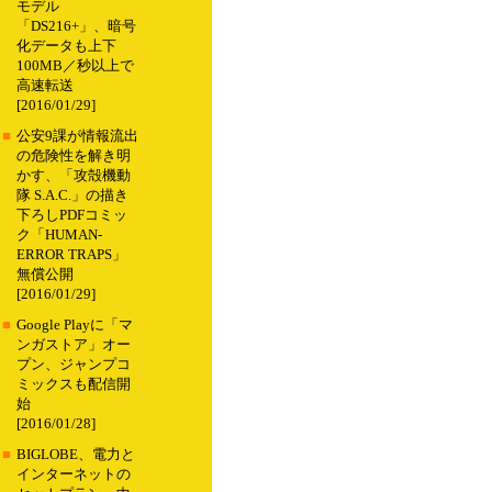
モデル
「DS216+」、暗号
化データも上下
100MB／秒以上で
高速転送
[2016/01/29]
■
公安9課が情報流出
の危険性を解き明
かす、「攻殻機動
隊 S.A.C.」の描き
下ろしPDFコミッ
ク「HUMAN-
ERROR TRAPS」
無償公開
[2016/01/29]
■
Google Playに「マ
ンガストア」オー
プン、ジャンプコ
ミックスも配信開
始
[2016/01/28]
■
BIGLOBE、電力と
インターネットの