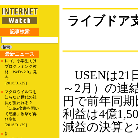
ライブドア支
記事検索
最新ニュース
■
レゴ、小学生向け
プログラミング教
USENは21
材「WeDo 2.0」発
売
[2016/01/29]
～2月）の連結
■
マクロウイルスを
円で前年同期
知らない世代の社
員が狙われる？
「Office文書を開い
利益は4億1,
て感染」攻撃が再
び増加
減益の決算とな
[2016/01/29]
■
新