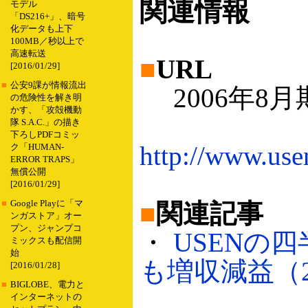
関連情報
モデル
「DS216+」、暗号
化データも上下
100MB／秒以上で
高速転送
■
URL
[2016/01/29]
■
公安9課が情報流出
2006年8月
の危険性を解き明
かす、「攻殻機動
隊 S.A.C.」の描き
下ろしPDFコミッ
http://www.us
ク「HUMAN-
ERROR TRAPS」
無償公開
[2016/01/29]
■
Google Playに「マ
■
関連記事
ンガストア」オー
プン、ジャンプコ
・
USENの
ミックスも配信開
始
も増収減益（200
[2016/01/28]
■
BIGLOBE、電力と
インターネットの