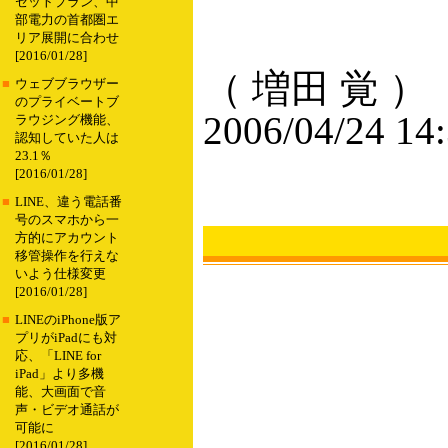
セットプラン、中
部電力の首都圏エ
リア展開に合わせ
[2016/01/28]
（ 増田 覚 ）
■
ウェブブラウザー
のプライベートブ
2006/04/24 14
ラウジング機能、
認知していた人は
23.1％
[2016/01/28]
■
LINE、違う電話番
号のスマホから一
方的にアカウント
移管操作を行えな
いよう仕様変更
[2016/01/28]
■
LINEのiPhone版ア
プリがiPadにも対
応、「LINE for
iPad」より多機
能、大画面で音
声・ビデオ通話が
可能に
[2016/01/28]