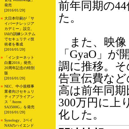
管理 Windows版」
前年同期の44億
発売
[2016/01/29]
た。
■
大日本印刷が「サ
イバーナレッジア
カデミー」設立、
IAIの訓練システム
また、映像
でセキュリティ技
術者を養成
[2016/01/29]
「GyaO」が
■
「インターネット
調に推移。そ
白書2016」発売、
20周年記念の特別
版
告宣伝費など
[2016/01/29]
高は前年同期
■
NEC、中小規模事
業者向けセキュリ
ティアプライアン
300万円に上
ス「Aterm
SA3500G」を発売
化した。
[2016/01/29]
■
Synology、2ベイ
NASのハイエンド