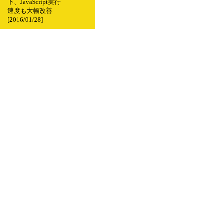
下、JavaScript実行
速度も大幅改善
[2016/01/28]