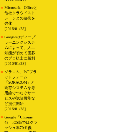
■
Microsoft、Officeと
他社クラウドスト
レージとの連携を
強化
[2016/01/28]
■
Googleのディープ
ラーニングシステ
ムによって、人工
知能が初めて囲碁
のプロ棋士に勝利
[2016/01/28]
■
ソラコム、IoTプラ
ットフォーム
「SORACOM」と
既存システムを専
用線でつなぐサー
ビスや認証機能な
ど提供開始
[2016/01/28]
■
Google「Chrome
48」iOS版ではクラ
ッシュ率70％低