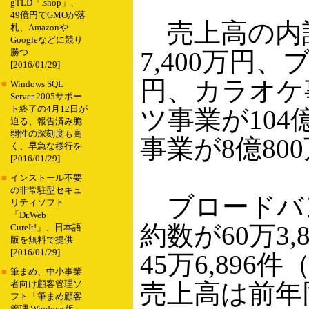
gTLD「.shop」、
49億円でGMOが落
売上高の内訳
札、Amazonや
Googleなどに競り
7,400万円、
勝つ
[2016/01/29]
円、カラオケ事
■
Windows SQL
Server 2005サポー
ト終了の4月12日が
ツ事業が104
迫る、報告済み脆
弱性の深刻度も高
事業が8億80
く、早急な移行を
[2016/01/29]
■
インストール不要
の非常駐型セキュ
ブロードバン
リティソフト
「Dr.Web
約数が60万3
CureIt!」、日本語
版を無料で提供
[2016/01/29]
45万6,89
■
筆まめ、中小事業
売上高は前年
者向け顧客管理ソ
フト「筆まめ顧客