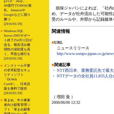
gTLD「.shop」、
49億円でGMOが落
損保ジャパンによれば、「社内の
札、Amazonや
め、データが社外流出した可能性
Googleなどに競り
受のルールや、外部から記録媒体
勝つ
[2016/01/29]
関連情報
■
Windows SQL
Server 2005サポー
ト終了の4月12日が
■
URL
迫る、報告済み脆
ニュースリリース
弱性の深刻度も高
http://www.sompo-japan.co.jp/ne
く、早急な移行を
[2016/01/29]
■
関連記事
■
インストール不要
・
NTT西日本、業務委託先で最大84
の非常駐型セキュ
リティソフト
・
NTTデータの全社員11,835人分
「Dr.Web
CureIt!」、日本語
版を無料で提供
[2016/01/29]
（ 増田 覚 ）
■
筆まめ、中小事業
2006/06/06 12:32
者向け顧客管理ソ
フト「筆まめ顧客