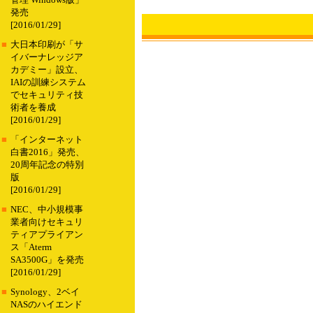
管理 Windows版」
発売
[2016/01/29]
■
大日本印刷が「サ
イバーナレッジア
カデミー」設立、
IAIの訓練システム
でセキュリティ技
術者を養成
[2016/01/29]
■
「インターネット
白書2016」発売、
20周年記念の特別
版
[2016/01/29]
■
NEC、中小規模事
業者向けセキュリ
ティアプライアン
ス「Aterm
SA3500G」を発売
[2016/01/29]
■
Synology、2ベイ
NASのハイエンド