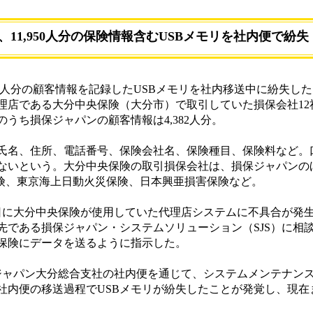
11,950人分の保険情報含むUSBメモリを社内便で紛失
50人分の顧客情報を記録したUSBメモリを社内移送中に紛失し
代理店である大分中央保険（大分市）で取引していた損保会社12
うち損保ジャパンの顧客情報は4,382人分。
名、住所、電話番号、保険会社名、保険種目、保険料など。
ないという。大分中央保険の取引損保会社は、損保ジャパンの
保険、東京海上日動火災保険、日本興亜損害保険など。
日に大分中央保険が使用していた代理店システムに不具合が発
である損保ジャパン・システムソリューション（SJS）に相談
保険にデータを送るように指示した。
ジャパン大分総合支社の社内便を通じて、システムメンテナンス
日に社内便の移送過程でUSBメモリが紛失したことが発覚し、現