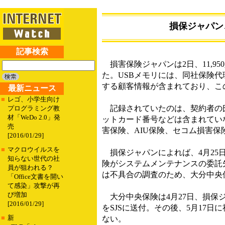
損保ジャパン、
記事検索
損害保険ジャパンは2日、11,9
た。USBメモリには、同社保険
する顧客情報が含まれており、この
最新ニュース
■
レゴ、小学生向け
記録されていたのは、契約者の氏
プログラミング教
材「WeDo 2.0」発
ットカード番号などは含まれてい
売
害保険、AIU保険、セコム損害
[2016/01/29]
■
マクロウイルスを
損保ジャパンによれば、4月25
知らない世代の社
険がシステムメンテナンスの委託先
員が狙われる？
は不具合の調査のため、大分中央
「Office文書を開い
て感染」攻撃が再
び増加
大分中央保険は4月27日、損保
[2016/01/29]
をSJSに送付。その後、5月17
■
新
ない。