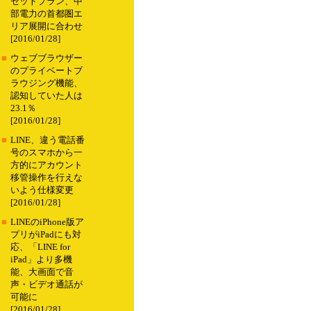
セットプラン、中
部電力の首都圏エ
リア展開に合わせ
[2016/01/28]
■
ウェブブラウザー
のプライベートブ
ラウジング機能、
認知していた人は
23.1％
[2016/01/28]
■
LINE、違う電話番
号のスマホから一
方的にアカウント
移管操作を行えな
いよう仕様変更
[2016/01/28]
■
LINEのiPhone版ア
プリがiPadにも対
応、「LINE for
iPad」より多機
能、大画面で音
声・ビデオ通話が
可能に
[2016/01/28]