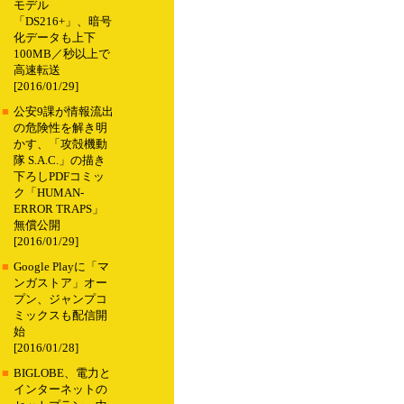
モデル
「DS216+」、暗号
化データも上下
100MB／秒以上で
高速転送
[2016/01/29]
■
公安9課が情報流出
の危険性を解き明
かす、「攻殻機動
隊 S.A.C.」の描き
下ろしPDFコミッ
ク「HUMAN-
ERROR TRAPS」
無償公開
[2016/01/29]
■
Google Playに「マ
ンガストア」オー
プン、ジャンプコ
ミックスも配信開
始
[2016/01/28]
■
BIGLOBE、電力と
インターネットの