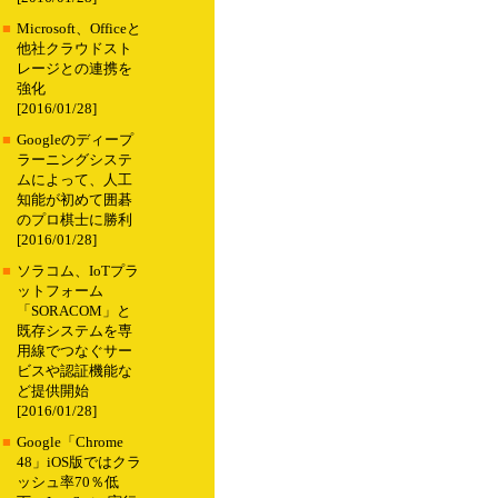
■
Microsoft、Officeと
他社クラウドスト
レージとの連携を
強化
[2016/01/28]
■
Googleのディープ
ラーニングシステ
ムによって、人工
知能が初めて囲碁
のプロ棋士に勝利
[2016/01/28]
■
ソラコム、IoTプラ
ットフォーム
「SORACOM」と
既存システムを専
用線でつなぐサー
ビスや認証機能な
ど提供開始
[2016/01/28]
■
Google「Chrome
48」iOS版ではクラ
ッシュ率70％低