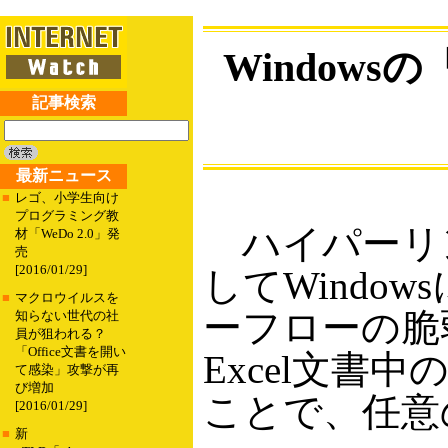
Windowsの
記事検索
最新ニュース
■
レゴ、小学生向け
プログラミング教
ハイパーリ
材「WeDo 2.0」発
売
[2016/01/29]
してWindow
■
マクロウイルスを
ーフローの脆
知らない世代の社
員が狙われる？
「Office文書を開い
Excel文
て感染」攻撃が再
び増加
ことで、任意
[2016/01/29]
■
新