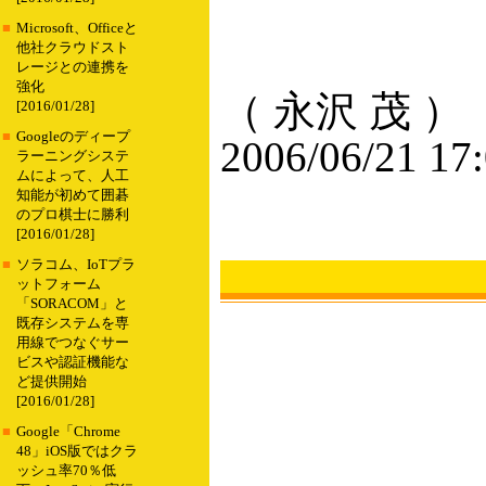
■
Microsoft、Officeと
他社クラウドスト
レージとの連携を
強化
（ 永沢 茂 ）
[2016/01/28]
■
Googleのディープ
2006/06/21 17
ラーニングシステ
ムによって、人工
知能が初めて囲碁
のプロ棋士に勝利
[2016/01/28]
■
ソラコム、IoTプラ
ットフォーム
「SORACOM」と
既存システムを専
用線でつなぐサー
ビスや認証機能な
ど提供開始
[2016/01/28]
■
Google「Chrome
48」iOS版ではクラ
ッシュ率70％低