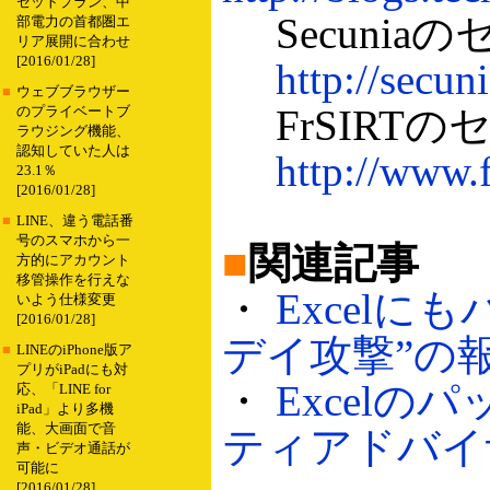
セットプラン、中
Secuni
部電力の首都圏エ
リア展開に合わせ
[2016/01/28]
http://secun
■
ウェブブラウザー
FrSIRT
のプライベートブ
ラウジング機能、
認知していた人は
http://www.f
23.1％
[2016/01/28]
■
LINE、違う電話番
号のスマホから一
■
関連記事
方的にアカウント
移管操作を行えな
・
Excel
いよう仕様変更
[2016/01/28]
デイ攻撃”の報告
■
LINEのiPhone版ア
プリがiPadにも対
・
Excelの
応、「LINE for
iPad」より多機
能、大画面で音
ティアドバイザリ
声・ビデオ通話が
可能に
[2016/01/28]