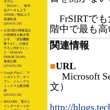
モデル
「DS216+」、暗号
化データも上下
100MB／秒以上で
FrSIRT
高速転送
[2016/01/29]
階中で最も高い“
■
公安9課が情報流出
の危険性を解き明
かす、「攻殻機動
関連情報
隊 S.A.C.」の描き
下ろしPDFコミッ
ク「HUMAN-
ERROR TRAPS」
無償公開
■
URL
[2016/01/29]
■
Google Playに「マ
Microsoft S
ンガストア」オー
プン、ジャンプコ
文）
ミックスも配信開
始
[2016/01/28]
■
BIGLOBE、電力と
http://blogs.t
インターネットの