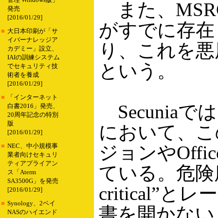
管理 Windows版」
また、MSR
発売
[2016/01/29]
がすでに存在
■
大日本印刷が「サ
イバーナレッジア
り、これを悪
カデミー」設立、
IAIの訓練システム
という。
でセキュリティ技
術者を養成
[2016/01/29]
■
「インターネット
Secuniaで
白書2016」発売、
20周年記念の特別
版
において、こ
[2016/01/29]
ジョンやOff
■
NEC、中小規模事
業者向けセキュリ
ティアプライアン
ている。危険度
ス「Aterm
SA3500G」を発売
critical
[2016/01/29]
■
Synology、2ベイ
書を開かない
NASのハイエンド