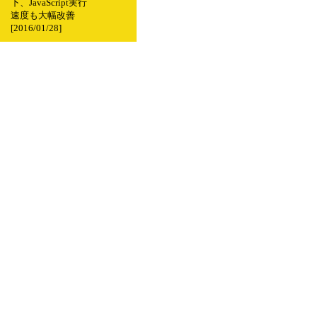
下、JavaScript実行
速度も大幅改善
[2016/01/28]