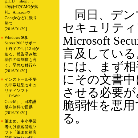
gTLD「.shop」、
49億円でGMOが落
同日、デンマー
札、Amazonや
Googleなどに競り
セキュリティ
勝つ
[2016/01/29]
Microsoft S
■
Windows SQL
Server 2005サポー
ト終了の4月12日が
言及している
迫る、報告済み脆
弱性の深刻度も高
には、まず相
く、早急な移行を
[2016/01/29]
にその文書中
■
インストール不要
の非常駐型セキュ
させる必要が
リティソフト
「Dr.Web
脆弱性を悪用
CureIt!」、日本語
版を無料で提供
[2016/01/29]
る。
■
筆まめ、中小事業
者向け顧客管理ソ
フト「筆まめ顧客