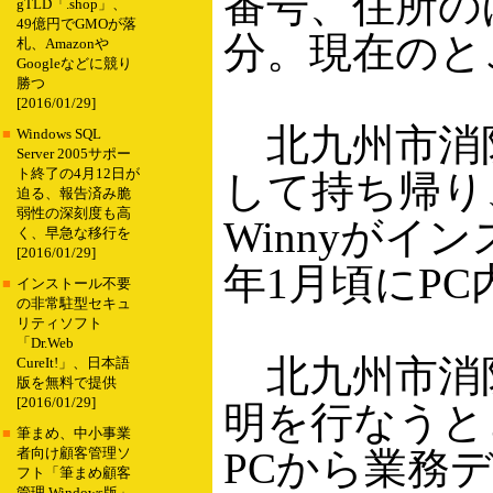
番号、住所の
gTLD「.shop」、
49億円でGMOが落
分。現在のと
札、Amazonや
Googleなどに競り
勝つ
[2016/01/29]
北九州市消防
■
Windows SQL
Server 2005サポー
ト終了の4月12日が
して持ち帰り
迫る、報告済み脆
弱性の深刻度も高
Winnyがイ
く、早急な移行を
[2016/01/29]
年1月頃にP
■
インストール不要
の非常駐型セキュ
リティソフト
「Dr.Web
北九州市消防
CureIt!」、日本語
版を無料で提供
[2016/01/29]
明を行なうと
■
筆まめ、中小事業
PCから業務
者向け顧客管理ソ
フト「筆まめ顧客