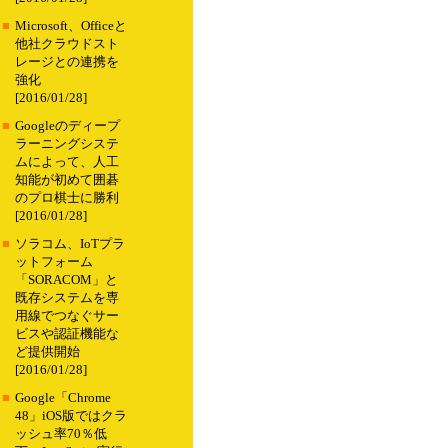
■
Microsoft、Officeと
他社クラウドスト
レージとの連携を
強化
[2016/01/28]
■
Googleのディープ
ラーニングシステ
ムによって、人工
知能が初めて囲碁
のプロ棋士に勝利
[2016/01/28]
■
ソラコム、IoTプラ
ットフォーム
「SORACOM」と
既存システムを専
用線でつなぐサー
ビスや認証機能な
ど提供開始
[2016/01/28]
■
Google「Chrome
48」iOS版ではクラ
ッシュ率70％低