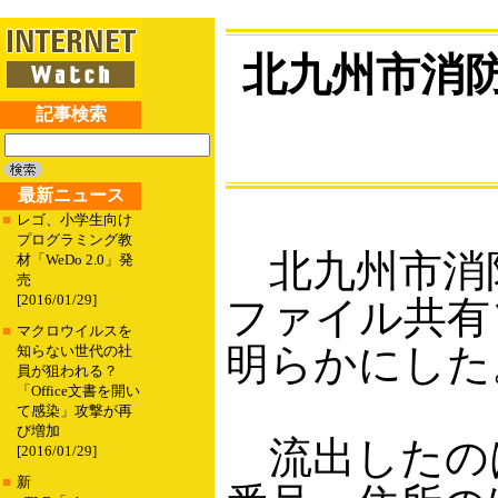
北九州市消防
記事検索
最新ニュース
■
レゴ、小学生向け
プログラミング教
北九州市消防
材「WeDo 2.0」発
売
[2016/01/29]
ファイル共有
■
マクロウイルスを
明らかにした
知らない世代の社
員が狙われる？
「Office文書を開い
て感染」攻撃が再
び増加
流出したのは
[2016/01/29]
■
新