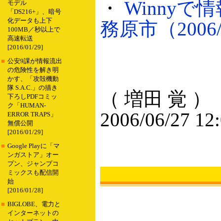
・
Winny
モデル
「DS216+」、暗号
化データも上下
務原市（2006/
100MB／秒以上で
高速転送
[2016/01/29]
■
公安9課が情報流出
の危険性を解き明
かす、「攻殻機動
隊 S.A.C.」の描き
（ 増田 覚 ）
下ろしPDFコミッ
ク「HUMAN-
2006/06/27 12
ERROR TRAPS」
無償公開
[2016/01/29]
■
Google Playに「マ
ンガストア」オー
プン、ジャンプコ
ミックスも配信開
始
[2016/01/28]
■
BIGLOBE、電力と
インターネットの