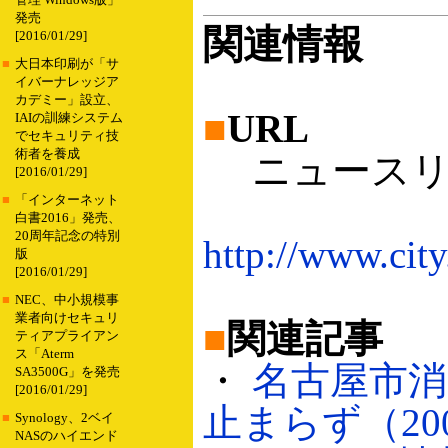
管理 Windows版」
発売
関連情報
[2016/01/29]
■
大日本印刷が「サ
イバーナレッジア
カデミー」設立、
■
URL
IAIの訓練システム
でセキュリティ技
術者を養成
ニュースリリ
[2016/01/29]
■
「インターネット
白書2016」発売、
20周年記念の特別
http://www.cit
版
[2016/01/29]
■
NEC、中小規模事
業者向けセキュリ
■
関連記事
ティアプライアン
ス「Aterm
・
名古屋市消
SA3500G」を発売
[2016/01/29]
止まらず（2006
■
Synology、2ベイ
NASのハイエンド