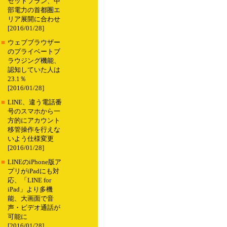
セットプラン、中
部電力の首都圏エ
リア展開に合わせ
[2016/01/28]
■
ウェブブラウザー
のプライベートブ
ラウジング機能、
認知していた人は
23.1％
[2016/01/28]
■
LINE、違う電話番
号のスマホから一
方的にアカウント
移管操作を行えな
いよう仕様変更
[2016/01/28]
■
LINEのiPhone版ア
プリがiPadにも対
応、「LINE for
iPad」より多機
能、大画面で音
声・ビデオ通話が
可能に
[2016/01/28]