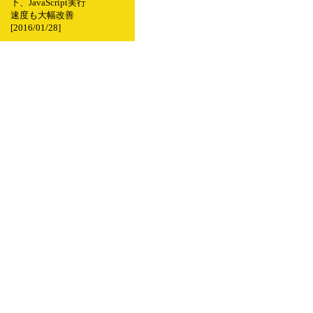
下、JavaScript実行
速度も大幅改善
[2016/01/28]