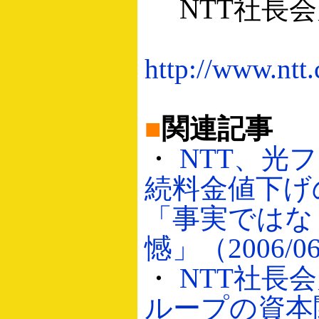
NTT社長会
http://www.ntt.
■
関連記事
・
NTT、光
続料金値下げ
「事実ではな
憾」（2006/06
・
NTT社長会
ループの資本