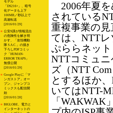
モデル
2006年夏
「DS216+」、暗号
化データも上下
されているN
100MB／秒以上で
高速転送
重複事業の見
[2016/01/29]
■
公安9課が情報流出
ては、NTT
の危険性を解き明
かす、「攻殻機動
ぷららネット
隊 S.A.C.」の描き
下ろしPDFコミッ
ク「HUMAN-
NTTコミュ
ERROR TRAPS」
無償公開
ズ（NTT C
[2016/01/29]
■
Google Playに「マ
とするほか、I
ンガストア」オー
プン、ジャンプコ
いてはNTT-M
ミックスも配信開
始
[2016/01/28]
「WAKWAK
■
BIGLOBE、電力と
プ内のISP事業
インターネットの