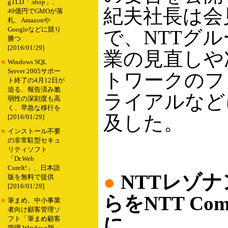
gTLD「.shop」、
紀夫社長は会
49億円でGMOが落
札、Amazonや
Googleなどに競り
で、NTTグ
勝つ
[2016/01/29]
業の見直しや
■
Windows SQL
Server 2005サポー
トワークのフ
ト終了の4月12日が
迫る、報告済み脆
ライアルなど
弱性の深刻度も高
く、早急な移行を
及した。
[2016/01/29]
■
インストール不要
の非常駐型セキュ
リティソフト
「Dr.Web
CureIt!」、日本語
●
NTTレゾ
版を無料で提供
[2016/01/29]
らをNTT C
■
筆まめ、中小事業
者向け顧客管理ソ
に
フト「筆まめ顧客