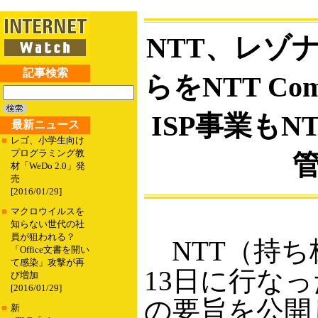
NTT、レゾ
記事検索
らをNTT C
ISP事業もNT
最新ニュース
■
レゴ、小学生向け
プログラミング教
材「WeDo 2.0」発
売
[2016/01/29]
■
マクロウイルスを
知らない世代の社
員が狙われる？
NTT（持ち
「Office文書を開い
て感染」攻撃が再
13日に行な
び増加
[2016/01/29]
の要旨を公開
■
新