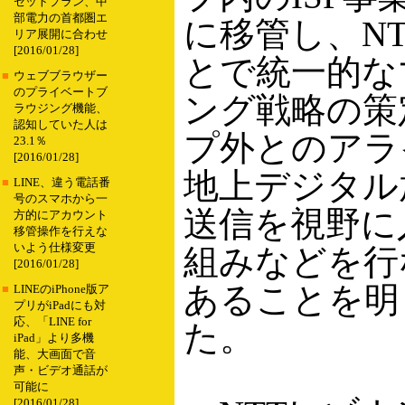
セットプラン、中
部電力の首都圏エ
に移管し、NT
リア展開に合わせ
[2016/01/28]
とで統一的な
■
ウェブブラウザー
のプライベートブ
ング戦略の策
ラウジング機能、
認知していた人は
プ外とのアラ
23.1％
[2016/01/28]
地上デジタル
■
LINE、違う電話番
号のスマホから一
送信を視野に
方的にアカウント
移管操作を行えな
いよう仕様変更
組みなどを行
[2016/01/28]
あることを明
■
LINEのiPhone版ア
プリがiPadにも対
応、「LINE for
た。
iPad」より多機
能、大画面で音
声・ビデオ通話が
可能に
[2016/01/28]