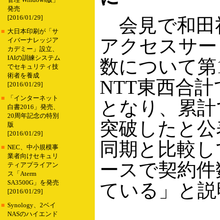
管理 Windows版」
発売
[2016/01/29]
会見で和田
■
大日本印刷が「サ
アクセスサー
イバーナレッジア
カデミー」設立、
IAIの訓練システム
数について第
でセキュリティ技
術者を養成
NTT東西合計
[2016/01/29]
■
「インターネット
となり、累計で
白書2016」発売、
20周年記念の特別
突破したと公
版
[2016/01/29]
同期と比較し
■
NEC、中小規模事
業者向けセキュリ
ースで契約件
ティアプライアン
ス「Aterm
SA3500G」を発売
ている」と説
[2016/01/29]
■
Synology、2ベイ
NASのハイエンド