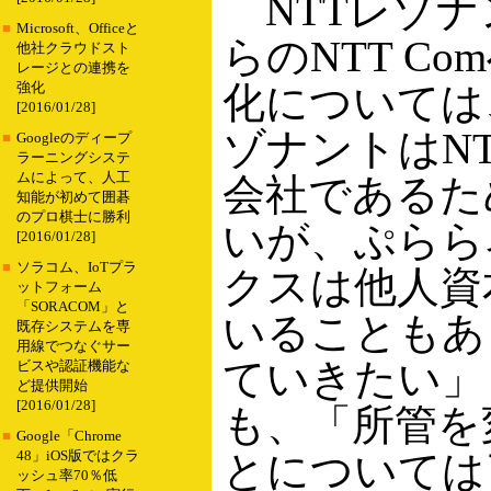
NTTレゾナ
■
Microsoft、Officeと
らのNTT C
他社クラウドスト
レージとの連携を
化については
強化
[2016/01/28]
ゾナントはNT
■
Googleのディープ
ラーニングシステ
ムによって、人工
会社であるた
知能が初めて囲碁
のプロ棋士に勝利
いが、ぷらら
[2016/01/28]
■
ソラコム、IoTプラ
クスは他人資
ットフォーム
「SORACOM」と
いることもあ
既存システムを専
用線でつなぐサー
ていきたい」
ビスや認証機能な
ど提供開始
[2016/01/28]
も、「所管を
■
Google「Chrome
とについては
48」iOS版ではクラ
ッシュ率70％低