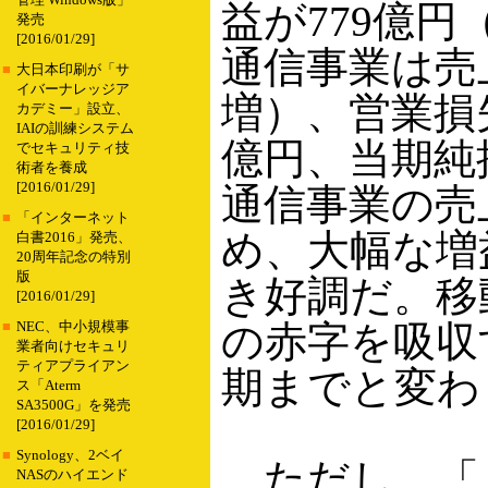
管理 Windows版」
益が779億円
発売
[2016/01/29]
通信事業は売上高
■
大日本印刷が「サ
イバーナレッジア
増）、営業損
カデミー」設立、
IAIの訓練システム
億円、当期純
でセキュリティ技
術者を養成
[2016/01/29]
通信事業の売
■
「インターネット
め、大幅な増
白書2016」発売、
20周年記念の特別
版
き好調だ。移
[2016/01/29]
の赤字を吸収
■
NEC、中小規模事
業者向けセキュリ
ティアプライアン
期までと変わ
ス「Aterm
SA3500G」を発売
[2016/01/29]
■
Synology、2ベイ
ただし、「
NASのハイエンド