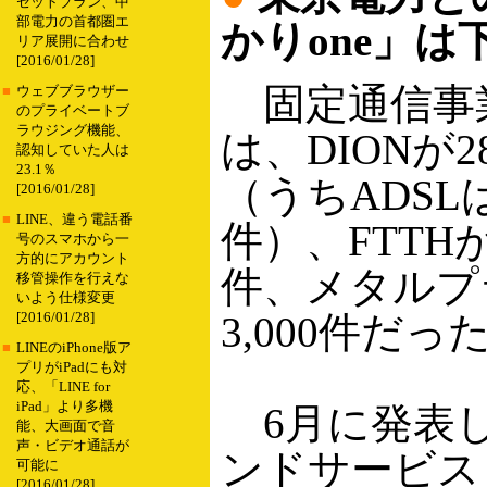
セットプラン、中
部電力の首都圏エ
かりone」
リア展開に合わせ
[2016/01/28]
固定通信事
■
ウェブブラウザー
のプライベートブ
ラウジング機能、
は、DIONが28
認知していた人は
23.1％
（うちADSLは1
[2016/01/28]
■
LINE、違う電話番
件）、FTTHが1
号のスマホから一
方的にアカウント
件、メタルプ
移管操作を行えな
いよう仕様変更
3,000件だっ
[2016/01/28]
■
LINEのiPhone版ア
プリがiPadにも対
応、「LINE for
iPad」より多機
6月に発表し
能、大画面で音
声・ビデオ通話が
ンドサービス
可能に
[2016/01/28]