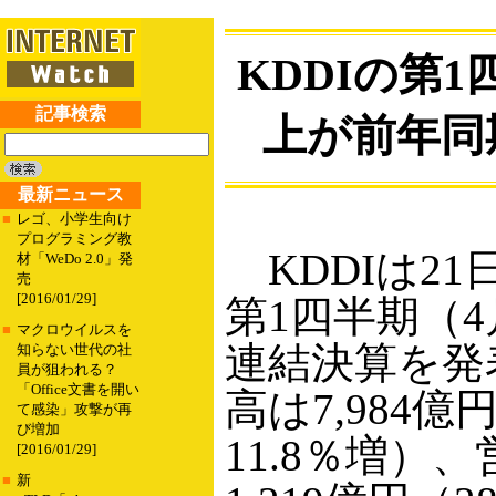
KDDIの第
記事検索
上が前年同
最新ニュース
■
レゴ、小学生向け
プログラミング教
KDDIは21日
材「WeDo 2.0」発
売
[2016/01/29]
第1四半期（4
■
マクロウイルスを
連結決算を発
知らない世代の社
員が狙われる？
「Office文書を開い
高は7,984
て感染」攻撃が再
び増加
11.8％増）
[2016/01/29]
■
新