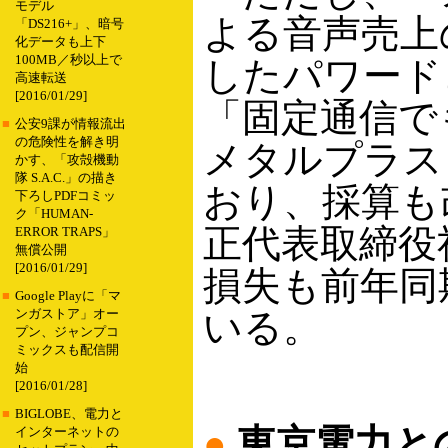
モデル
よる音声売上
「DS216+」、暗号
化データも上下
100MB／秒以上で
したパワード
高速転送
[2016/01/29]
「固定通信で
■
公安9課が情報流出
の危険性を解き明
メタルプラス
かす、「攻殻機動
隊 S.A.C.」の描き
おり、採算も
下ろしPDFコミッ
ク「HUMAN-
正代表取締役
ERROR TRAPS」
無償公開
[2016/01/29]
損失も前年同
■
Google Playに「マ
いる。
ンガストア」オー
プン、ジャンプコ
ミックスも配信開
始
[2016/01/28]
■
BIGLOBE、電力と
●
東京電力と
インターネットの