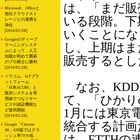
は、「まだ販
■
Microsoft、Officeと
他社クラウドスト
いる段階。下
レージとの連携を
強化
いくことにな
[2016/01/28]
■
Googleのディープ
し、上期はま
ラーニングシステ
ムによって、人工
販売するとし
知能が初めて囲碁
のプロ棋士に勝利
[2016/01/28]
■
ソラコム、IoTプラ
ットフォーム
なお、KDD
「SORACOM」と
既存システムを専
て、「ひかりo
用線でつなぐサー
ビスや認証機能な
1月には東京電
ど提供開始
[2016/01/28]
統合する計画
■
Google「Chrome
48」iOS版ではクラ
は、FTTH
ッシュ率70％低