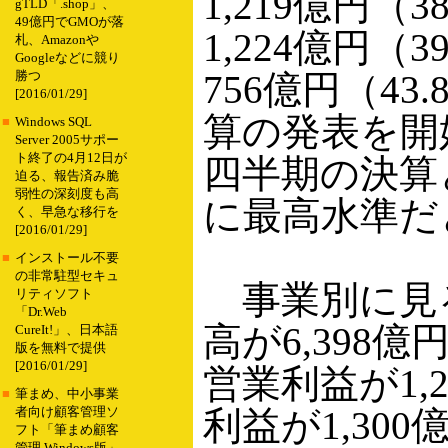
1,219億円（
gTLD「.shop」、
49億円でGMOが落
1,224億円（
札、Amazonや
Googleなどに競り
756億円（4
勝つ
[2016/01/29]
算の発表を開始
■
Windows SQL
Server 2005サポー
ト終了の4月12日が
四半期の決算
迫る、報告済み脆
弱性の深刻度も高
に最高水準だ
く、早急な移行を
[2016/01/29]
■
インストール不要
の非常駐型セキュ
事業別に見
リティソフト
「Dr.Web
高が6,398
CureIt!」、日本語
版を無料で提供
[2016/01/29]
営業利益が1,
■
筆まめ、中小事業
利益が1,30
者向け顧客管理ソ
フト「筆まめ顧客