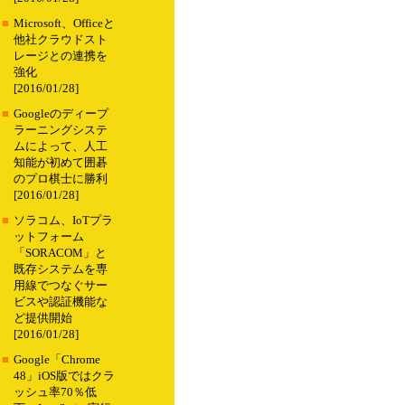
■
Microsoft、Officeと
他社クラウドスト
レージとの連携を
強化
[2016/01/28]
■
Googleのディープ
ラーニングシステ
ムによって、人工
知能が初めて囲碁
のプロ棋士に勝利
[2016/01/28]
■
ソラコム、IoTプラ
ットフォーム
「SORACOM」と
既存システムを専
用線でつなぐサー
ビスや認証機能な
ど提供開始
[2016/01/28]
■
Google「Chrome
48」iOS版ではクラ
ッシュ率70％低