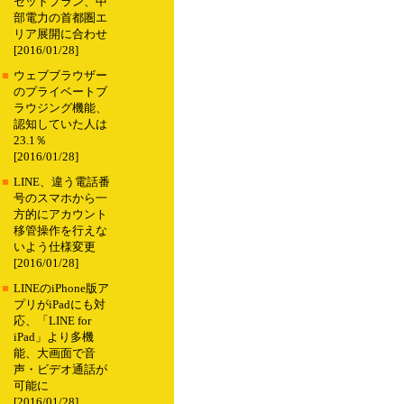
セットプラン、中
部電力の首都圏エ
リア展開に合わせ
[2016/01/28]
■
ウェブブラウザー
のプライベートブ
ラウジング機能、
認知していた人は
23.1％
[2016/01/28]
■
LINE、違う電話番
号のスマホから一
方的にアカウント
移管操作を行えな
いよう仕様変更
[2016/01/28]
■
LINEのiPhone版ア
プリがiPadにも対
応、「LINE for
iPad」より多機
能、大画面で音
声・ビデオ通話が
可能に
[2016/01/28]