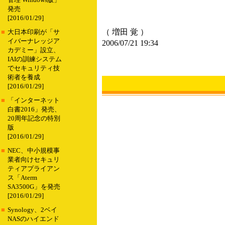
管理 Windows版」
発売
[2016/01/29]
（ 増田 覚 ）
■
大日本印刷が「サ
イバーナレッジア
2006/07/21 19:34
カデミー」設立、
IAIの訓練システム
でセキュリティ技
術者を養成
[2016/01/29]
■
「インターネット
白書2016」発売、
20周年記念の特別
版
[2016/01/29]
■
NEC、中小規模事
業者向けセキュリ
ティアプライアン
ス「Aterm
SA3500G」を発売
[2016/01/29]
■
Synology、2ベイ
NASのハイエンド