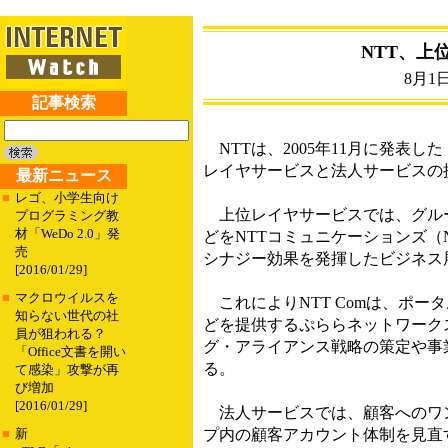
NTT、
8月1
記事検索
NTTは、2005年11月に発表
レイヤサービスと法人サービスの
最新ニュース
■
レゴ、小学生向け
上位レイヤサービスでは、グループ
プログラミング教
材「WeDo 2.0」発
どをNTTコミュニケーションズ（
売
シナジー効果を発揮したビジネス
[2016/01/29]
■
マクロウイルスを
これによりNTT Comは、ポータ
知らない世代の社
どを提供するぷららネットワーク
員が狙われる？
グ・アライアンス戦略の策定や事業
「Office文書を開い
る。
て感染」攻撃が再
び増加
[2016/01/29]
法人サービスでは、顧客へのワン
プ内の顧客アカウント体制を見直
■
新