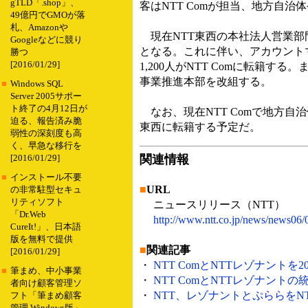
gTLD「.shop」、
客はNTT Comが担当、地方自治
49億円でGMOが落
札、Amazonや
現在NTT東西の本社法人営業部門が
Googleなどに競り
となる。これに伴い、アカウント
勝つ
[2016/01/29]
1,200人がNTT Comに転籍す
事業推進本部を改組する。
■
Windows SQL
Server 2005サポー
ト終了の4月12日が
なお、現在NTT Comで地方自
迫る、報告済み脆
東西に転籍する予定だ。
弱性の深刻度も高
く、早急な移行を
関連情報
[2016/01/29]
■
インストール不要
■
URL
の非常駐型セキュ
リティソフト
ニュースリリース（NTT）
「Dr.Web
http://www.ntt.co.jp/news/news06
CureIt!」、日本語
版を無料で提供
■
関連記事
[2016/01/29]
・
NTT ComとNTTレゾナントを2
■
筆まめ、中小事業
・
NTT ComとNTTレゾナントの
者向け顧客管理ソ
・
NTT、レゾナントとぷららをNTT 
フト「筆まめ顧客