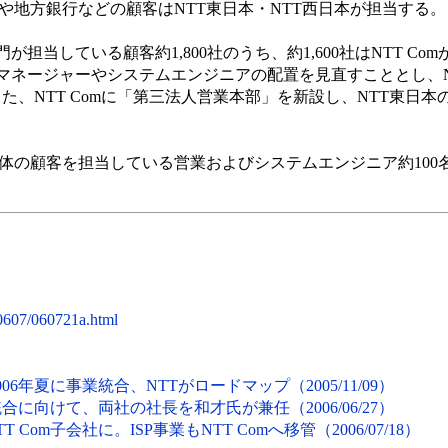
体や地方銀行などの顧客はNTT東日本・NTT西日本が担当する。
担当している顧客約1,800社のうち、約1,600社はNTT Co
マネージャーやシステムエンジニアの配置を見直すこととし、N
る。また、NTT Comに「第三法人営業本部」を新設し、NTT東日
治体の顧客を担当している営業およびシステムエンジニア約100
/0607/060721a.html
006年夏に事業統合、NTTがロードマップ（2005/11/09）
統合に向けて、両社の社長を和才氏が兼任（2006/06/27）
Com子会社に。ISP事業もNTT Comへ移管（2006/07/18）