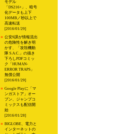
モデル
「DS216+」、暗号
化データも上下
100MB／秒以上で
高速転送
[2016/01/29]
■
公安9課が情報流出
の危険性を解き明
かす、「攻殻機動
隊 S.A.C.」の描き
下ろしPDFコミッ
ク「HUMAN-
ERROR TRAPS」
無償公開
[2016/01/29]
■
Google Playに「マ
ンガストア」オー
プン、ジャンプコ
ミックスも配信開
始
[2016/01/28]
■
BIGLOBE、電力と
インターネットの