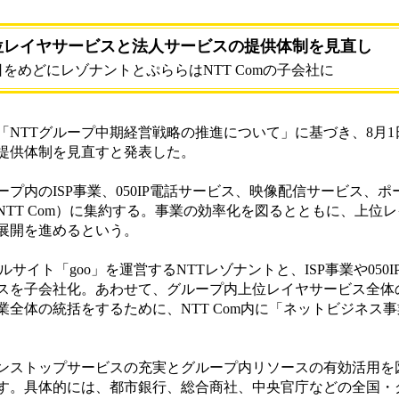
上位レイヤサービスと法人サービスの提供体制を見直し
日をめどにレゾナントとぷららはNTT Comの子会社に
した「NTTグループ中期経営戦略の推進について」に基づき、8月
提供体制を見直すと発表した。
内のISP事業、050IP電話サービス、映像配信サービス、ポ
NTT Com）に集約する。事業の効率化を図るとともに、上位
展開を進めるという。
ルサイト「goo」を運営するNTTレゾナントと、ISP事業や050
スを子会社化。あわせて、グループ内上位レイヤサービス全体
全体の統括をするために、NTT Com内に「ネットビジネス
ストップサービスの充実とグループ内リソースの有効活用を
す。具体的には、都市銀行、総合商社、中央官庁などの全国・