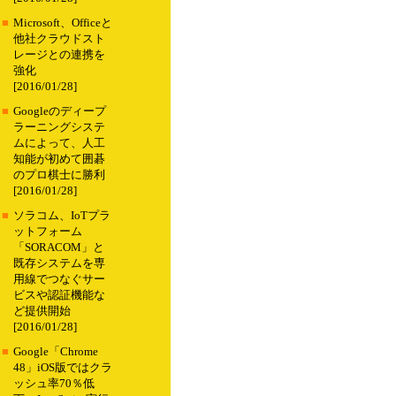
■
Microsoft、Officeと
他社クラウドスト
レージとの連携を
強化
[2016/01/28]
■
Googleのディープ
ラーニングシステ
ムによって、人工
知能が初めて囲碁
のプロ棋士に勝利
[2016/01/28]
■
ソラコム、IoTプラ
ットフォーム
「SORACOM」と
既存システムを専
用線でつなぐサー
ビスや認証機能な
ど提供開始
[2016/01/28]
■
Google「Chrome
48」iOS版ではクラ
ッシュ率70％低