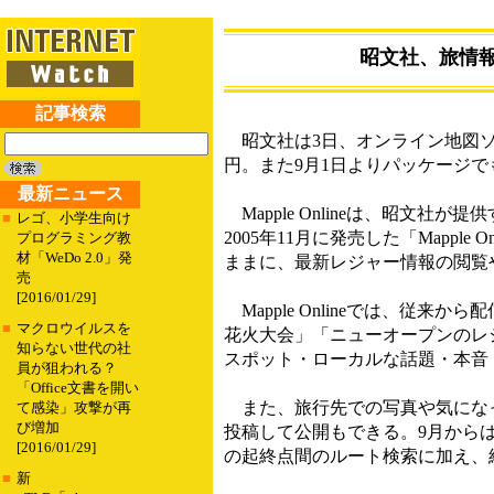
昭文社、旅情
記事検索
昭文社は3日、オンライン地図ソフトの
円。また9月1日よりパッケージでも発売
最新ニュース
Mapple Onlineは、昭文
■
レゴ、小学生向け
2005年11月に発売した「Mappl
プログラミング教
材「WeDo 2.0」発
ままに、最新レジャー情報の閲覧
売
[2016/01/29]
Mapple Onlineでは、従
■
マクロウイルスを
花火大会」「ニューオープンのレ
知らない世代の社
スポット・ローカルな話題・本音
員が狙われる？
「Office文書を開い
また、旅行先での写真や気になっ
て感染」攻撃が再
び増加
投稿して公開もできる。9月から
[2016/01/29]
の起終点間のルート検索に加え、
■
新