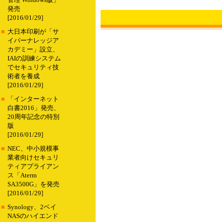
管理 Windows版」
発売
[2016/01/29]
■
大日本印刷が「サ
イバーナレッジア
カデミー」設立、
IAIの訓練システム
でセキュリティ技
術者を養成
[2016/01/29]
■
「インターネット
白書2016」発売、
20周年記念の特別
版
[2016/01/29]
■
NEC、中小規模事
業者向けセキュリ
ティアプライアン
ス「Aterm
SA3500G」を発売
[2016/01/29]
■
Synology、2ベイ
NASのハイエンド