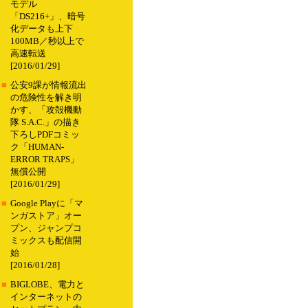
モデル
「DS216+」、暗号
化データも上下
100MB／秒以上で
高速転送
[2016/01/29]
■
公安9課が情報流出
の危険性を解き明
かす、「攻殻機動
隊 S.A.C.」の描き
下ろしPDFコミッ
ク「HUMAN-
ERROR TRAPS」
無償公開
[2016/01/29]
■
Google Playに「マ
ンガストア」オー
プン、ジャンプコ
ミックスも配信開
始
[2016/01/28]
■
BIGLOBE、電力と
インターネットの