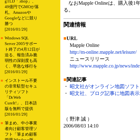
gTLD「.shop」、
なおMapple Onlineは、
49億円でGMOが落
る。
札、Amazonや
Googleなどに競り
勝つ
関連情報
[2016/01/29]
■
URL
■
Windows SQL
Server 2005サポー
Mapple Online
ト終了の4月12日が
http://m-online.mapple.net/leisure/
迫る、報告済み脆
ニュースリリース
弱性の深刻度も高
http://www.mapple.co.jp/news/ind
く、早急な移行を
[2016/01/29]
■
関連記事
■
インストール不要
・
昭文社がオンライン地図ソフトに参
の非常駐型セキュ
リティソフト
・
昭文社、ブログ記事に地図表示できる
「Dr.Web
CureIt!」、日本語
版を無料で提供
[2016/01/29]
（ 野津 誠 ）
■
筆まめ、中小事業
2006/08/03 14:10
者向け顧客管理ソ
フト「筆まめ顧客