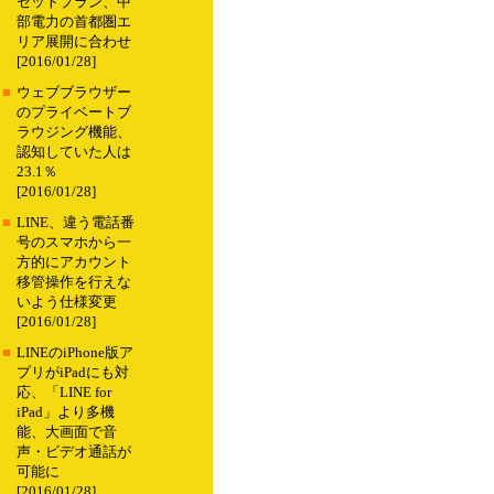
セットプラン、中
部電力の首都圏エ
リア展開に合わせ
[2016/01/28]
■
ウェブブラウザー
のプライベートブ
ラウジング機能、
認知していた人は
23.1％
[2016/01/28]
■
LINE、違う電話番
号のスマホから一
方的にアカウント
移管操作を行えな
いよう仕様変更
[2016/01/28]
■
LINEのiPhone版ア
プリがiPadにも対
応、「LINE for
iPad」より多機
能、大画面で音
声・ビデオ通話が
可能に
[2016/01/28]