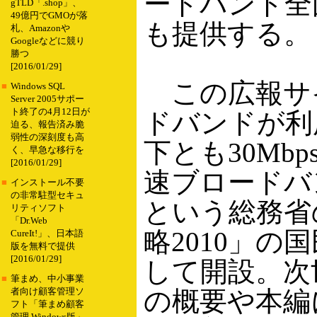
ードバンド全
gTLD「.shop」、
49億円でGMOが落
も提供する。
札、Amazonや
Googleなどに競り
勝つ
[2016/01/29]
この広報サイ
■
Windows SQL
Server 2005サポー
ト終了の4月12日が
ドバンドが利
迫る、報告済み脆
弱性の深刻度も高
下とも30Mb
く、早急な移行を
[2016/01/29]
速ブロードバ
■
インストール不要
の非常駐型セキュ
という総務省
リティソフト
「Dr.Web
略2010」
CureIt!」、日本語
版を無料で提供
[2016/01/29]
して開設。次
■
筆まめ、中小事業
の概要や本編
者向け顧客管理ソ
フト「筆まめ顧客