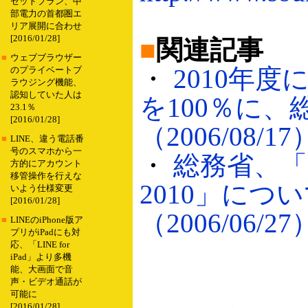
セットプラン、中
部電力の首都圏エ
リア展開に合わせ
[2016/01/28]
■
関連記事
■
ウェブブラウザー
・
2010年
のプライベートブ
ラウジング機能、
認知していた人は
を100％に
23.1％
[2016/01/28]
（2006/08/17
■
LINE、違う電話番
号のスマホから一
・
総務省、
方的にアカウント
移管操作を行えな
2010」につ
いよう仕様変更
[2016/01/28]
（2006/06/27
■
LINEのiPhone版ア
プリがiPadにも対
応、「LINE for
iPad」より多機
能、大画面で音
声・ビデオ通話が
可能に
[2016/01/28]