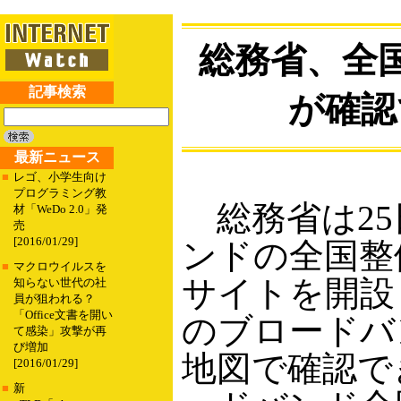
総務省、全
記事検索
が確認
最新ニュース
■
レゴ、小学生向け
プログラミング教
総務省は25
材「WeDo 2.0」発
売
[2016/01/29]
ンドの全国整
■
マクロウイルスを
サイトを開設
知らない世代の社
員が狙われる？
「Office文書を開い
のブロードバ
て感染」攻撃が再
び増加
地図で確認で
[2016/01/29]
■
新