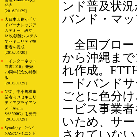
管理 Windows版」
ンド普及状況
発売
[2016/01/29]
バンド・マッ
■
大日本印刷が「サ
イバーナレッジア
カデミー」設立、
IAIの訓練システム
全国ブロー
でセキュリティ技
術者を養成
[2016/01/29]
から沖縄まで
■
「インターネット
れ作成。FTT
白書2016」発売、
20周年記念の特別
版
ードバンドサ
[2016/01/29]
ごとに色分け
■
NEC、中小規模事
業者向けセキュリ
ティアプライアン
ービス事業者
ス「Aterm
SA3500G」を発売
いため、サー
[2016/01/29]
■
Synology、2ベイ
されていない
NASのハイエンド