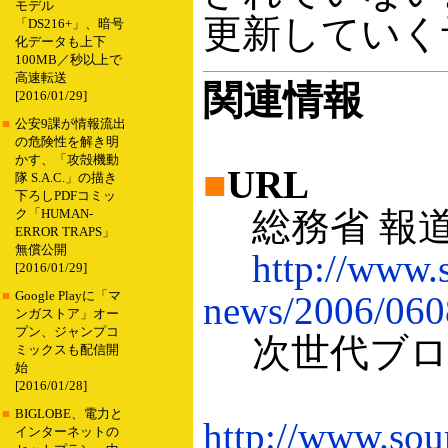
モデル
更新していく
「DS216+」、暗号
化データも上下
100MB／秒以上で
高速転送
関連情報
[2016/01/29]
■
公安9課が情報流出
の危険性を解き明
かす、「攻殻機動
■
URL
隊 S.A.C.」の描き
下ろしPDFコミッ
総務省 報
ク「HUMAN-
ERROR TRAPS」
無償公開
http://www.
[2016/01/29]
■
Google Playに「マ
news/2006/060
ンガストア」オー
プン、ジャンプコ
次世代ブロー
ミックスも配信開
始
[2016/01/28]
■
BIGLOBE、電力と
http://www.sou
インターネットの