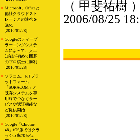
（ 甲斐祐樹 
■
Microsoft、Officeと
他社クラウドスト
2006/08/25 18
レージとの連携を
強化
[2016/01/28]
■
Googleのディープ
ラーニングシステ
ムによって、人工
知能が初めて囲碁
のプロ棋士に勝利
[2016/01/28]
■
ソラコム、IoTプラ
ットフォーム
「SORACOM」と
既存システムを専
用線でつなぐサー
ビスや認証機能な
ど提供開始
[2016/01/28]
■
Google「Chrome
48」iOS版ではクラ
ッシュ率70％低