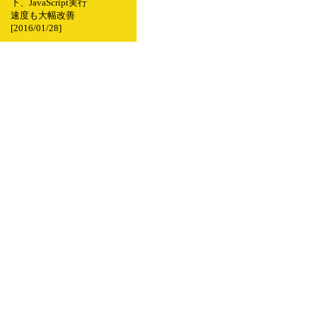
下、JavaScript実行
速度も大幅改善
[2016/01/28]