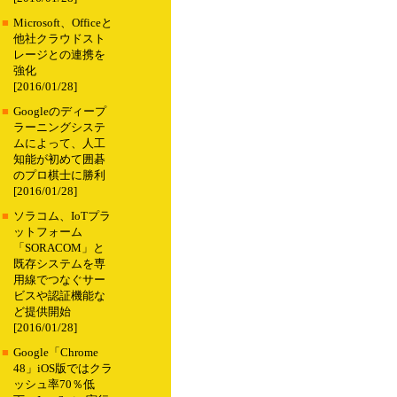
■
Microsoft、Officeと
他社クラウドスト
レージとの連携を
強化
[2016/01/28]
■
Googleのディープ
ラーニングシステ
ムによって、人工
知能が初めて囲碁
のプロ棋士に勝利
[2016/01/28]
■
ソラコム、IoTプラ
ットフォーム
「SORACOM」と
既存システムを専
用線でつなぐサー
ビスや認証機能な
ど提供開始
[2016/01/28]
■
Google「Chrome
48」iOS版ではクラ
ッシュ率70％低