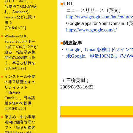
gTLD「.shop」、
■
URL
49億円でGMOが落
ニュースリリース（英文）
札、Amazonや
http://www.google.com/intl/en/press
Googleなどに競り
勝つ
Google Apps for Your Domain
[2016/01/29]
https://www.google.com/a/
■
Windows SQL
Server 2005サポー
■
関連記事
ト終了の4月12日が
・
Google、Gmailを独自ドメイ
迫る、報告済み脆
・
米Google、容量100MBまでのWeb
弱性の深刻度も高
く、早急な移行を
[2016/01/29]
■
インストール不要
（ 三柳英樹 ）
の非常駐型セキュ
2006/08/28 16:22
リティソフト
「Dr.Web
CureIt!」、日本語
版を無料で提供
[2016/01/29]
■
筆まめ、中小事業
者向け顧客管理ソ
フト「筆まめ顧客