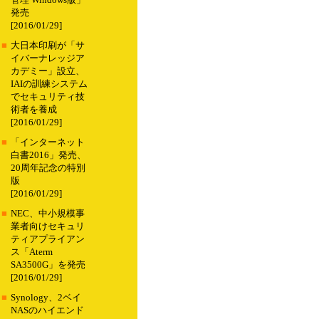
管理 Windows版」
発売
[2016/01/29]
■
大日本印刷が「サ
イバーナレッジア
カデミー」設立、
IAIの訓練システム
でセキュリティ技
術者を養成
[2016/01/29]
■
「インターネット
白書2016」発売、
20周年記念の特別
版
[2016/01/29]
■
NEC、中小規模事
業者向けセキュリ
ティアプライアン
ス「Aterm
SA3500G」を発売
[2016/01/29]
■
Synology、2ベイ
NASのハイエンド