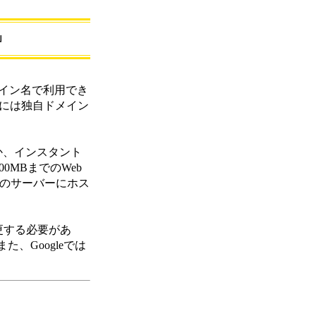
」
ドメイン名で利用でき
、登録には独自ドメイン
のほか、インスタント
00MBまでのWeb
gleのサーバーにホス
更する必要があ
、Googleでは