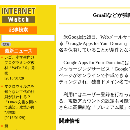
Gmailなどが独自
記事検索
米Googleは28日、Webメール
る「Google Apps for Y
名を保有していることが条件とな
最新ニュース
■
レゴ、小学生向け
Google Apps for Your
プログラミング教
材「WeDo 2.0」発
メッセージングサービス「Google T
売
ページがオンラインで作成できる「Goo
[2016/01/29]
ティングされ、独自ドメイン名で
■
マクロウイルスを
知らない世代の社
利用にはユーザー登録を行なった上
員が狙われる？
る。複数アカウントの設定も可能で
「Office文書を開い
さらに高機能な「プレミアム版」
て感染」攻撃が再
び増加
[2016/01/29]
関連情報
■
新