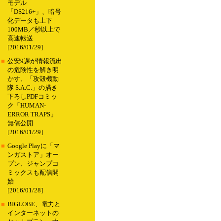
モデル
「DS216+」、暗号
化データも上下
100MB／秒以上で
高速転送
[2016/01/29]
■
公安9課が情報流出
の危険性を解き明
かす、「攻殻機動
隊 S.A.C.」の描き
下ろしPDFコミッ
ク「HUMAN-
ERROR TRAPS」
無償公開
[2016/01/29]
■
Google Playに「マ
ンガストア」オー
プン、ジャンプコ
ミックスも配信開
始
[2016/01/28]
■
BIGLOBE、電力と
インターネットの