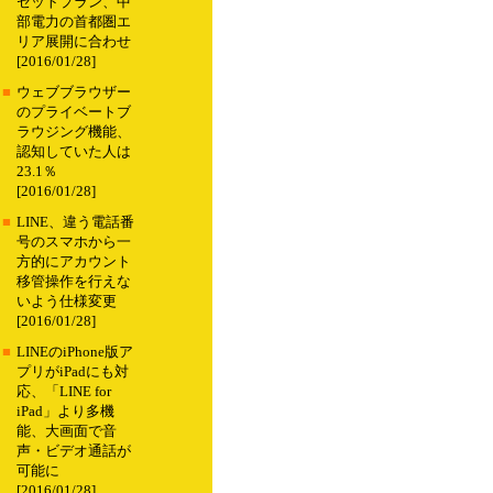
セットプラン、中
部電力の首都圏エ
リア展開に合わせ
[2016/01/28]
■
ウェブブラウザー
のプライベートブ
ラウジング機能、
認知していた人は
23.1％
[2016/01/28]
■
LINE、違う電話番
号のスマホから一
方的にアカウント
移管操作を行えな
いよう仕様変更
[2016/01/28]
■
LINEのiPhone版ア
プリがiPadにも対
応、「LINE for
iPad」より多機
能、大画面で音
声・ビデオ通話が
可能に
[2016/01/28]