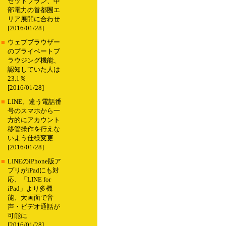
セットプラン、中
部電力の首都圏エ
リア展開に合わせ
[2016/01/28]
■
ウェブブラウザー
のプライベートブ
ラウジング機能、
認知していた人は
23.1％
[2016/01/28]
■
LINE、違う電話番
号のスマホから一
方的にアカウント
移管操作を行えな
いよう仕様変更
[2016/01/28]
■
LINEのiPhone版ア
プリがiPadにも対
応、「LINE for
iPad」より多機
能、大画面で音
声・ビデオ通話が
可能に
[2016/01/28]