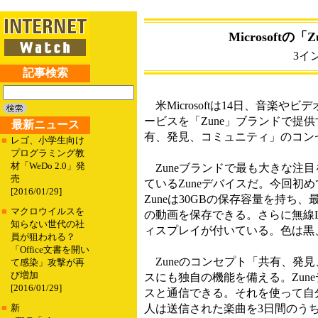
Microsof
3イ
記事検索
米Microsoftは14日、音楽
ービスを「Zune」ブランドで提
最新ニュース
有、発見、コミュニティ」のコン
■
レゴ、小学生向け
プログラミング教
材「WeDo 2.0」発
Zuneブランドで最も大きな注目を
売
ているZuneデバイスだ。今回初
[2016/01/29]
Zuneは30GBの保存容量を持ち、最
■
マクロウイルスを
の動画を保存できる。さらに無線L
知らない世代の社
ィスプレイが付いている。色は黒
員が狙われる？
「Office文書を開い
Zuneのコンセプト「共有、発見
て感染」攻撃が再
び増加
スにも独自の機能を備える。Zun
[2016/01/29]
スと通信できる。それを使って自
人は送信された楽曲を3日間のう
■
新