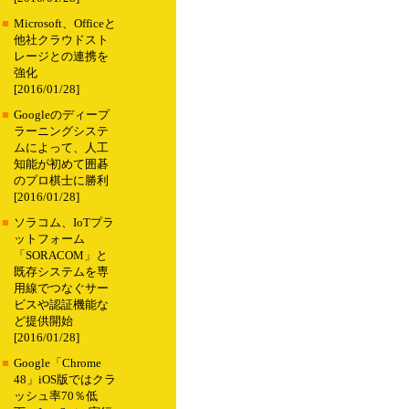
■
Microsoft、Officeと
他社クラウドスト
レージとの連携を
強化
[2016/01/28]
■
Googleのディープ
ラーニングシステ
ムによって、人工
知能が初めて囲碁
のプロ棋士に勝利
[2016/01/28]
■
ソラコム、IoTプラ
ットフォーム
「SORACOM」と
既存システムを専
用線でつなぐサー
ビスや認証機能な
ど提供開始
[2016/01/28]
■
Google「Chrome
48」iOS版ではクラ
ッシュ率70％低