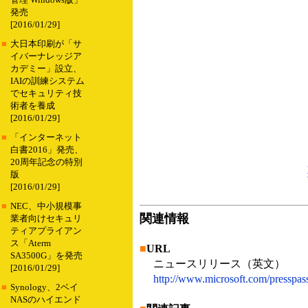
管理 Windows版」
発売
[2016/01/29]
■
大日本印刷が「サ
イバーナレッジア
カデミー」設立、
IAIの訓練システム
でセキュリティ技
術者を養成
[2016/01/29]
■
「インターネット
白書2016」発売、
20周年記念の特別
版
[2016/01/29]
■
NEC、中小規模事
関連情報
業者向けセキュリ
ティアプライアン
ス「Aterm
■
URL
SA3500G」を発売
ニュースリリース（英文）
[2016/01/29]
http://www.microsoft.com/presspa
■
Synology、2ベイ
NASのハイエンド