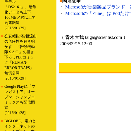
■
関連記事
モデル
・
Microsoftが音楽製品ブランド
「DS216+」、暗号
化データも上下
・
Microsoftの「Zune」はiPod
100MB／秒以上で
高速転送
[2016/01/29]
■
公安9課が情報流出
（ 青木大我 taiga@scientist.com ）
の危険性を解き明
2006/09/15 12:00
かす、「攻殻機動
隊 S.A.C.」の描き
下ろしPDFコミッ
ク「HUMAN-
ERROR TRAPS」
無償公開
[2016/01/29]
■
Google Playに「マ
ンガストア」オー
プン、ジャンプコ
ミックスも配信開
始
[2016/01/28]
■
BIGLOBE、電力と
インターネットの