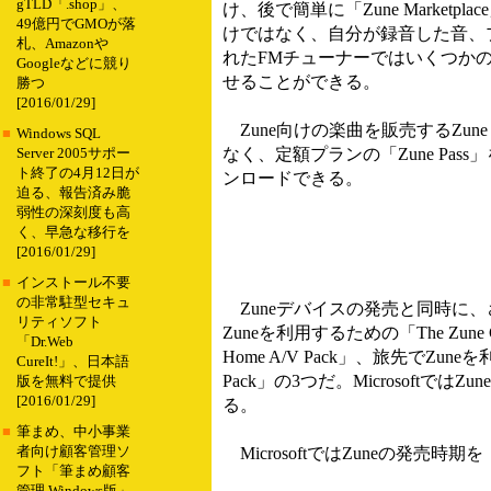
gTLD「.shop」、
け、後で簡単に「Zune Marke
49億円でGMOが落
けではなく、自分が録音した音、
札、Amazonや
れたFMチューナーではいくつか
Googleなどに競り
せることができる。
勝つ
[2016/01/29]
Zune向けの楽曲を販売するZune 
■
Windows SQL
なく、定額プランの「Zune Pa
Server 2005サポー
ト終了の4月12日が
ンロードできる。
迫る、報告済み脆
弱性の深刻度も高
く、早急な移行を
[2016/01/29]
■
インストール不要
の非常駐型セキュ
Zuneデバイスの発売と同時に、
リティソフト
Zuneを利用するための「The Zun
「Dr.Web
Home A/V Pack」、旅先でZ
CureIt!」、日本語
Pack」の3つだ。Microsof
版を無料で提供
[2016/01/29]
る。
■
筆まめ、中小事業
者向け顧客管理ソ
MicrosoftではZuneの発
フト「筆まめ顧客