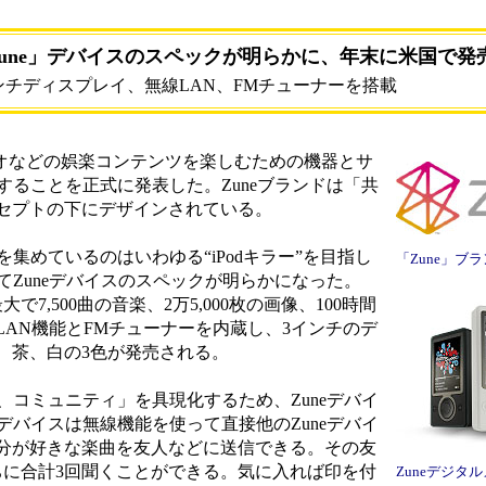
tの「Zune」デバイスのスペックが明らかに、年末に米国で発
ンチディスプレイ、無線LAN、FMチューナーを搭載
やビデオなどの娯楽コンテンツを楽しむための機器とサ
供することを正式に発表した。Zuneブランドは「共
セプトの下にデザインされている。
集めているのはいわゆる“iPodキラー”を目指し
「Zune」ブ
めてZuneデバイスのスペックが明らかになった。
大で7,500曲の音楽、2万5,000枚の画像、100時間
AN機能とFMチューナーを内蔵し、3インチのデ
、茶、白の3色が発売される。
、コミュニティ」を具現化するため、Zuneデバイ
eデバイスは無線機能を使って直接他のZuneデバイ
分が好きな楽曲を友人などに送信できる。その友
ちに合計3回聞くことができる。気に入れば印を付
Zuneデジタ