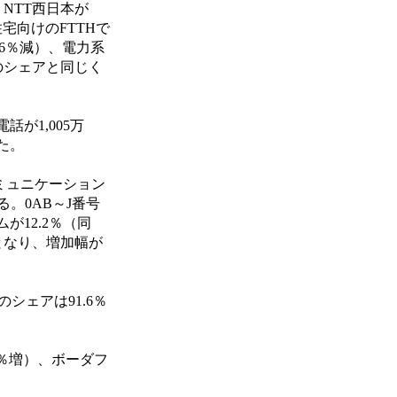
、NTT西日本が
住宅向けのFTTHで
1.6％減）、電力系
全体のシェアと同じく
話が1,005万
した。
コミュニケーション
いる。0AB～J番号
ムが12.2％（同
増）となり、増加幅が
シェアは91.6％
2％増）、ボーダフ