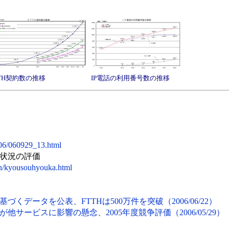
TTH契約数の推移
IP電話の利用番号数の推移
006/060929_13.html
状況の評価
in/kyousouhyouka.html
くデータを公表、FTTHは500万件を突破（2006/06/22）
他サービスに影響の懸念、2005年度競争評価（2006/05/29）