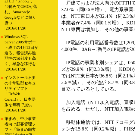
gTLD「.shop」、
戸建ておよび法人向けのFTTHでは
49億円でGMOが落
37.0％（同0.6％増）、電力系事業
札、Amazonや
は、NTT東日本が32.4％（同2.3
Googleなどに競り
事業者が7.4％（同0.1％増）、KD
勝つ
[2016/01/29]
NTT東西は増加し、その他の事
■
Windows SQL
Server 2005サポー
IP電話の利用電話番号数は1,209万
ト終了の4月12日が
4,000件、0AB～J番号のIP電話
迫る、報告済み脆
弱性の深刻度も高
IP電話の事業者別シェアは、050
く、早急な移行を
ズが29.9％（同2.3％増）、KDD
[2016/01/29]
ではNTT東日本が36.8％（同2.1
■
インストール不要
2.6％減）、その他が18.7％（同3
の非常駐型セキュ
リティソフト
目立っているとしている。
「Dr.Web
CureIt!」、日本語
加入電話（NTT加入電話、直収電話
版を無料で提供
を占める。ただし、NTT加入電話
[2016/01/29]
■
筆まめ、中小事業
移動体通信では、NTTドコモグループ
者向け顧客管理ソ
ォンが15.6％（同0.2％減）、PH
フト「筆まめ顧客