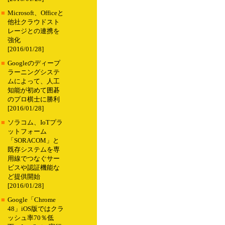
■
Microsoft、Officeと
他社クラウドスト
レージとの連携を
強化
[2016/01/28]
■
Googleのディープ
ラーニングシステ
ムによって、人工
知能が初めて囲碁
のプロ棋士に勝利
[2016/01/28]
■
ソラコム、IoTプラ
ットフォーム
「SORACOM」と
既存システムを専
用線でつなぐサー
ビスや認証機能な
ど提供開始
[2016/01/28]
■
Google「Chrome
48」iOS版ではクラ
ッシュ率70％低