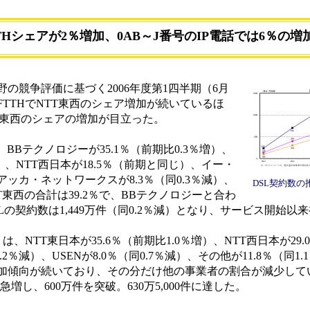
THシェアが2％増加、0AB～J番号のIP電話では6％の増
の競争評価に基づく2006年度第1四半期（6月
TTHでNTT東西のシェア増加が続いているほ
TT東西のシェアの増加が目立った。
Bテクノロジーが35.1％（前期比0.3％増）、
）、NTT西日本が18.5％（前期と同じ）、イー・
、アッカ・ネットワークスが8.3％（同0.3％減）、
DSL契約数の
TT東西の合計は39.2％で、BBテクノロジーと合わ
SLの契約数は1,449万件（同0.2％減）となり、サービス開始
NTT東日本が35.6％（前期比1.0％増）、NTT西日本が29.0
2％減）、USENが8.0％（同0.7％減）、その他が11.8％（同1.
）で増加傾向が続いており、その分だけ他の事業者の割合が減少し
急増し、600万件を突破。630万5,000件に達した。