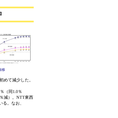
加
推移
以来初めて減少した。
％（同1.0％
1％減）。NTT東西
ている。なお、