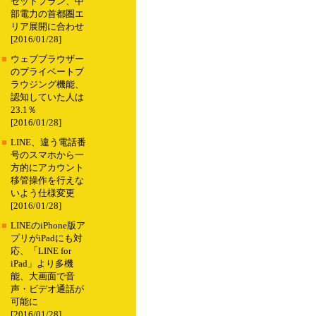
セットプラン、中
部電力の首都圏エ
リア展開に合わせ
[2016/01/28]
■
ウェブブラウザー
のプライベートブ
ラウジング機能、
認知していた人は
23.1％
[2016/01/28]
■
LINE、違う電話番
号のスマホから一
方的にアカウント
移管操作を行えな
いよう仕様変更
[2016/01/28]
■
LINEのiPhone版ア
プリがiPadにも対
応、「LINE for
iPad」より多機
能、大画面で音
声・ビデオ通話が
可能に
[2016/01/28]