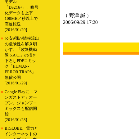
モデル
「DS216+」、暗号
化データも上下
（ 野津 誠 ）
100MB／秒以上で
2006/09/29 17:20
高速転送
[2016/01/29]
■
公安9課が情報流出
の危険性を解き明
かす、「攻殻機動
隊 S.A.C.」の描き
下ろしPDFコミッ
ク「HUMAN-
ERROR TRAPS」
無償公開
[2016/01/29]
■
Google Playに「マ
ンガストア」オー
プン、ジャンプコ
ミックスも配信開
始
[2016/01/28]
■
BIGLOBE、電力と
インターネットの