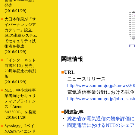
管理 Windows版」
発売
[2016/01/29]
■
大日本印刷が「サ
イバーナレッジア
カデミー」設立、
IAIの訓練システム
でセキュリティ技
F
術者を養成
[2016/01/29]
関連情報
■
「インターネット
白書2016」発売、
20周年記念の特別
■
URL
版
ニュースリリース
[2016/01/29]
http://www.soumu.go.jp/s-news/2
■
NEC、中小規模事
電気通信事業分野における競争
業者向けセキュリ
http://www.soumu.go.jp/joho_tsus
ティアプライアン
ス「Aterm
■
関連記事
SA3500G」を発売
[2016/01/29]
・
総務省が電気通信の競争評価に基づ
・
固定電話におけるNTTのシェアが
■
Synology、2ベイ
NASのハイエンド