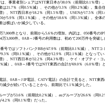
、事業者別シェアはNTT東日本が38.0％（前期比0.1％増）
者は21.7％（同0.5％減）、その他が3.3％（同0.2％減）。集合
％増）、NTT西日本が18.2％（同1.5％増）、USENが17.5％（同
DIが5.9％（同1.1％減）、その他が18.6％（同1.3％減）。
業者は横ばいか減少している。
7,000件となり、前期から5.6％の増加。内訳は、050番号のIP電
が204万3,000件。0AB～J番号の利用数は、初めて200万件を突破
番号ではソフトバンクBBが47.9％（前期比0.1％減）、NTT
Iが9.3％（同0.1％減）、その他が12.9％（同2.1％減）となって
％増）、NTT西日本が32.2％（同4.3％増）、ケイ・オプティ・コ
.8％減）。0AB～J番号ではNTT東西の合計が69.0％（6.0％
、0AB～J IP電話、CATV電話）の合計で見ると、NTT東西の
の減少が続いていることから、前期比で1.1％減少した。
が53.6％（前期比0.2％減）、auグループが26.6％（同0.
Sが4.2％（同0.1％増）だった。