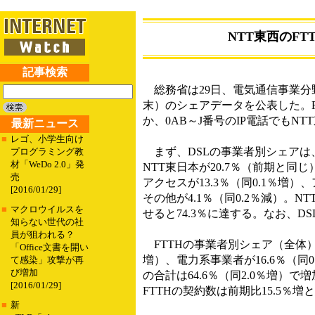
NTT東西のFT
記事検索
総務省は29日、電気通信事業分野
末）のシェアデータを公表した。F
か、0AB～J番号のIP電話でもN
最新ニュース
■
レゴ、小学生向け
まず、DSLの事業者別シェアは、B
プログラミング教
材「WeDo 2.0」発
NTT東日本が20.7％（前期と同じ
売
アクセスが13.3％（同0.1％増）
[2016/01/29]
その他が4.1％（同0.2％減）。N
■
マクロウイルスを
せると74.3％に達する。なお、D
知らない世代の社
員が狙われる？
FTTHの事業者別シェア（全体）は、
「Office文書を開い
増）、電力系事業者が16.6％（同0.
て感染」攻撃が再
び増加
の合計は64.6％（同2.0％増
[2016/01/29]
FTTHの契約数は前期比15.5％増と
■
新