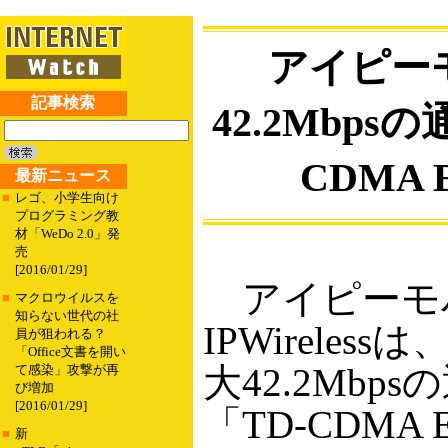
アイピー
記事検索
42.2Mbps
CDMA 
最新ニュース
■
レゴ、小学生向け
プログラミング教
材「WeDo 2.0」発
売
[2016/01/29]
アイピーモ
■
マクロウイルスを
知らない世代の社
IPWirele
員が狙われる？
「Office文書を開い
大42.2Mb
て感染」攻撃が再
び増加
[2016/01/29]
「TD-CDMA E
■
新