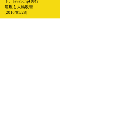
下、JavaScript実行
速度も大幅改善
[2016/01/28]