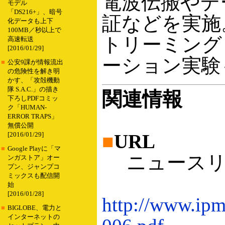
電波伝搬やデ
モデル
「DS216+」、暗号
証などを実施
化データも上下
100MB／秒以上で
トリーミング
高速転送
[2016/01/29]
ーション実験
■
公安9課が情報流出
の危険性を解き明
かす、「攻殻機動
隊 S.A.C.」の描き
関連情報
下ろしPDFコミッ
ク「HUMAN-
ERROR TRAPS」
無償公開
■
URL
[2016/01/29]
■
Google Playに「マ
ニュースリリ
ンガストア」オー
プン、ジャンプコ
ミックスも配信開
始
[2016/01/28]
http://www.ipm
■
BIGLOBE、電力と
インターネットの