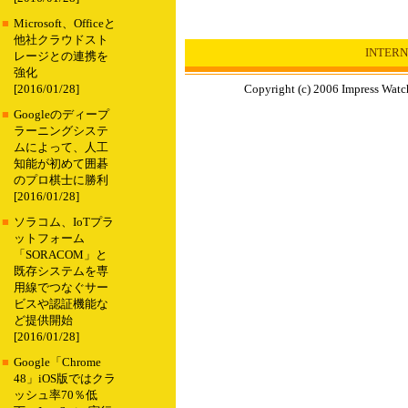
■
Microsoft、Officeと
他社クラウドスト
INTER
レージとの連携を
強化
Copyright (c) 2006 Impress Watch
[2016/01/28]
■
Googleのディープ
ラーニングシステ
ムによって、人工
知能が初めて囲碁
のプロ棋士に勝利
[2016/01/28]
■
ソラコム、IoTプラ
ットフォーム
「SORACOM」と
既存システムを専
用線でつなぐサー
ビスや認証機能な
ど提供開始
[2016/01/28]
■
Google「Chrome
48」iOS版ではクラ
ッシュ率70％低