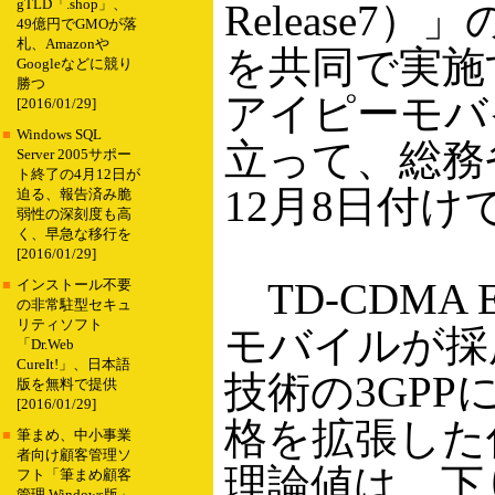
gTLD「.shop」、
Release7
49億円でGMOが落
札、Amazonや
を共同で実施
Googleなどに競り
勝つ
アイピーモバ
[2016/01/29]
■
Windows SQL
立って、総務
Server 2005サポー
ト終了の4月12日が
12月8日付け
迫る、報告済み脆
弱性の深刻度も高
く、早急な移行を
[2016/01/29]
TD-CDMA 
■
インストール不要
の非常駐型セキュ
リティソフト
モバイルが採用
「Dr.Web
CureIt!」、日本語
技術の3GPPに
版を無料で提供
[2016/01/29]
格を拡張した
■
筆まめ、中小事業
者向け顧客管理ソ
理論値は、下
フト「筆まめ顧客