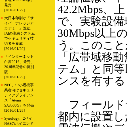
管理 Windows版」
発売
42.2Mbps、
[2016/01/29]
で、実験設備
■
大日本印刷が「サ
イバーナレッジア
カデミー」設立、
30Mbps以
IAIの訓練システム
でセキュリティ技
う。このこと
術者を養成
[2016/01/29]
「広帯域移動
■
「インターネット
白書2016」発売、
テム」と同等
20周年記念の特別
版
ンスを有する
[2016/01/29]
■
NEC、中小規模事
業者向けセキュリ
ティアプライアン
ス「Aterm
フィールド
SA3500G」を発売
[2016/01/29]
都内に設置し
■
Synology、2ベイ
NASのハイエンド