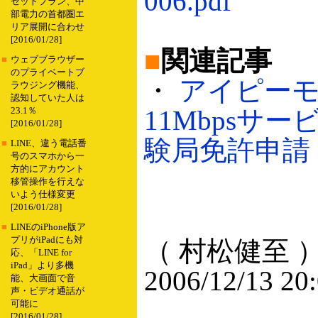
006.pdf
セットプラン、中
部電力の首都圏エ
リア展開に合わせ
[2016/01/28]
■
関連記事
■
ウェブブラウザー
のプライベートブ
・
アイピー
ラウジング機能、
認知していた人は
11Mbpsサ
23.1％
[2016/01/28]
験局免許申請（2
■
LINE、違う電話番
号のスマホから一
方的にアカウント
移管操作を行えな
いよう仕様変更
[2016/01/28]
■
LINEのiPhone版ア
プリがiPadにも対
（ 村松健至 
応、「LINE for
iPad」より多機
2006/12/13 20
能、大画面で音
声・ビデオ通話が
可能に
[2016/01/28]