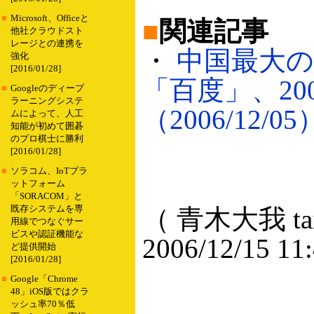
■
Microsoft、Officeと
■
関連記事
他社クラウドスト
レージとの連携を
・
中国最大
強化
[2016/01/28]
「百度」、20
■
Googleのディープ
ラーニングシステ
（2006/12/05
ムによって、人工
知能が初めて囲碁
のプロ棋士に勝利
[2016/01/28]
■
ソラコム、IoTプラ
ットフォーム
「SORACOM」と
既存システムを専
（ 青木大我 taig
用線でつなぐサー
ビスや認証機能な
2006/12/15 11
ど提供開始
[2016/01/28]
■
Google「Chrome
48」iOS版ではクラ
ッシュ率70％低