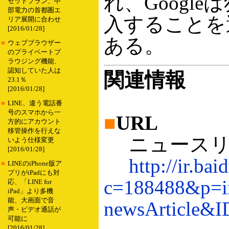
れ、Googl
セットプラン、中
部電力の首都圏エ
入することを
リア展開に合わせ
[2016/01/28]
ある。
■
ウェブブラウザー
のプライベートブ
ラウジング機能、
認知していた人は
関連情報
23.1％
[2016/01/28]
■
LINE、違う電話番
号のスマホから一
■
URL
方的にアカウント
移管操作を行えな
ニュースリ
いよう仕様変更
[2016/01/28]
http://ir.ba
■
LINEのiPhone版ア
プリがiPadにも対
c=188488&p=ir
応、「LINE for
iPad」より多機
能、大画面で音
newsArticle&I
声・ビデオ通話が
可能に
[2016/01/28]