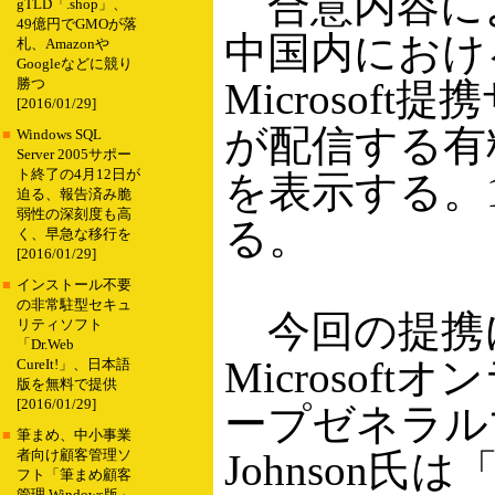
合意内容による
gTLD「.shop」、
49億円でGMOが落
中国内における
札、Amazonや
Googleなどに競り
Microsof
勝つ
[2016/01/29]
が配信する有
■
Windows SQL
Server 2005サポー
ト終了の4月12日が
を表示する。
迫る、報告済み脆
弱性の深刻度も高
る。
く、早急な移行を
[2016/01/29]
■
インストール不要
の非常駐型セキュ
今回の提携
リティソフト
「Dr.Web
Microsof
CureIt!」、日本語
版を無料で提供
[2016/01/29]
ープゼネラルマ
■
筆まめ、中小事業
Johnson
者向け顧客管理ソ
フト「筆まめ顧客