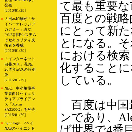
管理 Windows版」
て最も重要な
発売
[2016/01/29]
百度との戦略
■
大日本印刷が「サ
イバーナレッジア
にとって新た
カデミー」設立、
IAIの訓練システム
とになる。そ
でセキュリティ技
術者を養成
[2016/01/29]
における検索
■
「インターネット
化することに
白書2016」発売、
20周年記念の特別
版
している。
[2016/01/29]
■
NEC、中小規模事
業者向けセキュリ
ティアプライアン
百度は中国
ス「Aterm
SA3500G」を発売
ンであり、Al
[2016/01/29]
■
Synology、2ベイ
ば世界で4番
NASのハイエンド