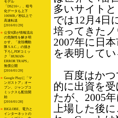
モデル
多いサイトと
「DS216+」、暗号
化データも上下
100MB／秒以上で
では12月4
高速転送
[2016/01/29]
培ってきたノ
■
公安9課が情報流出
の危険性を解き明
2007年に日
かす、「攻殻機動
隊 S.A.C.」の描き
を表明してい
下ろしPDFコミッ
ク「HUMAN-
ERROR TRAPS」
無償公開
[2016/01/29]
百度はかつて米
■
Google Playに「マ
的に出資を受
ンガストア」オー
プン、ジャンプコ
ミックスも配信開
たが、2005
始
[2016/01/28]
上場した後に
■
BIGLOBE、電力と
インターネットの