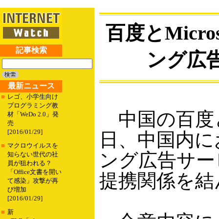
百度とMicr
記事検索
ング広
最新ニュース
■
レゴ、小学生向け
プログラミング教
中国の百度と米M
材「WeDo 2.0」発
売
[2016/01/29]
日、中国内に
■
マクロウイルスを
ング広告サー
知らない世代の社
員が狙われる？
「Office文書を開い
提携関係を結
て感染」攻撃が再
び増加
[2016/01/29]
■
新