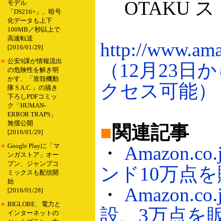
OTAKU ス
モデル
「DS216+」、暗号
化データも上下
100MB／秒以上で
高速転送
http://www.ama
[2016/01/29]
■
公安9課が情報流出
（12月23日からht
の危険性を解き明
かす、「攻殻機動
クセス可能）
隊 S.A.C.」の描き
下ろしPDFコミッ
ク「HUMAN-
ERROR TRAPS」
無償公開
■
関連記事
[2016/01/29]
■
Google Playに「マ
・
Amazon
ンガストア」オー
プン、ジャンプコ
ンド10万点を販
ミックスも配信開
始
・
Amazon
[2016/01/28]
■
BIGLOBE、電力と
設、3万点を販売
インターネットの