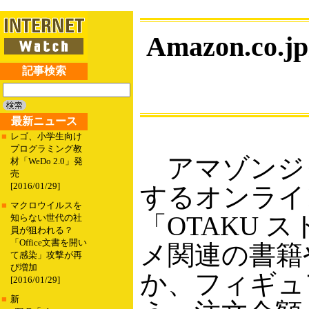
Amazon.
記事検索
最新ニュース
■
レゴ、小学生向け
プログラミング教
アマゾンジャ
材「WeDo 2.0」発
売
[2016/01/29]
するオンラインス
■
マクロウイルスを
「OTAKU
知らない世代の社
員が狙われる？
「Office文書を開い
メ関連の書籍
て感染」攻撃が再
び増加
か、フィギュ
[2016/01/29]
■
新