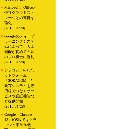
■
Microsoft、Officeと
他社クラウドスト
レージとの連携を
強化
[2016/01/28]
■
Googleのディープ
ラーニングシステ
ムによって、人工
知能が初めて囲碁
のプロ棋士に勝利
[2016/01/28]
■
ソラコム、IoTプラ
ットフォーム
「SORACOM」と
既存システムを専
用線でつなぐサー
ビスや認証機能な
ど提供開始
[2016/01/28]
■
Google「Chrome
48」iOS版ではクラ
ッシュ率70％低