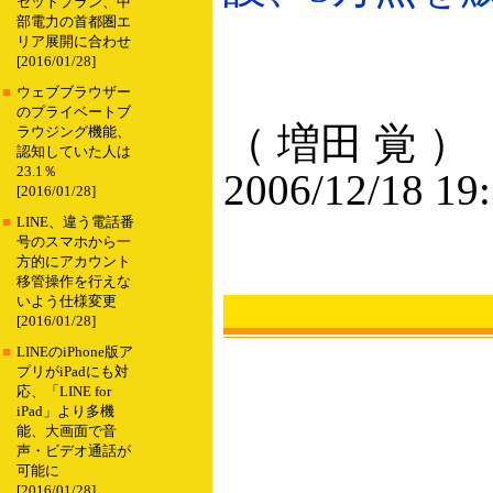
セットプラン、中
部電力の首都圏エ
リア展開に合わせ
[2016/01/28]
■
ウェブブラウザー
のプライベートブ
（ 増田 覚 ）
ラウジング機能、
認知していた人は
23.1％
2006/12/18 19
[2016/01/28]
■
LINE、違う電話番
号のスマホから一
方的にアカウント
移管操作を行えな
いよう仕様変更
[2016/01/28]
■
LINEのiPhone版ア
プリがiPadにも対
応、「LINE for
iPad」より多機
能、大画面で音
声・ビデオ通話が
可能に
[2016/01/28]