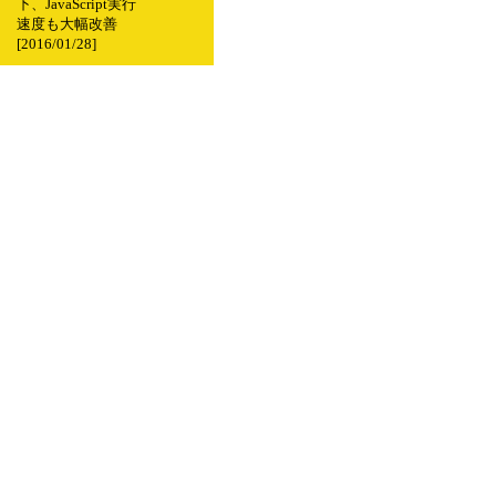
下、JavaScript実行
速度も大幅改善
[2016/01/28]