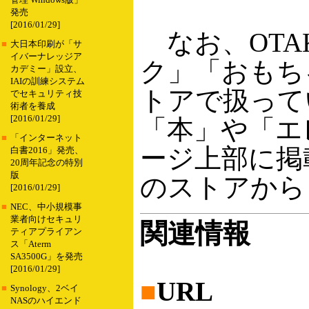
管理 Windows版」
発売
[2016/01/29]
なお、OTA
■
大日本印刷が「サ
イバーナレッジア
ク」「おもちゃ
カデミー」設立、
IAIの訓練システム
トアで扱って
でセキュリティ技
術者を養成
[2016/01/29]
「本」や「エレ
■
「インターネット
ージ上部に掲
白書2016」発売、
20周年記念の特別
版
のストアから
[2016/01/29]
■
NEC、中小規模事
業者向けセキュリ
関連情報
ティアプライアン
ス「Aterm
SA3500G」を発売
[2016/01/29]
■
URL
■
Synology、2ベイ
NASのハイエンド