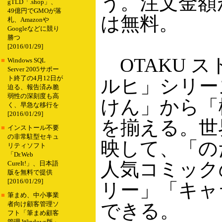
う。注文金額
gTLD「.shop」、
49億円でGMOが落
は無料。
札、Amazonや
Googleなどに競り
勝つ
[2016/01/29]
OTAKU ス
■
Windows SQL
Server 2005サポー
ト終了の4月12日が
ルヒ」シリー
迫る、報告済み脆
弱性の深刻度も高
けん」から「
く、早急な移行を
[2016/01/29]
を揃える。世
■
インストール不要
の非常駐型セキュ
映して、「のだ
リティソフト
「Dr.Web
人気コミック
CureIt!」、日本語
版を無料で提供
[2016/01/29]
リー」「キャ
■
筆まめ、中小事業
できる。
者向け顧客管理ソ
フト「筆まめ顧客