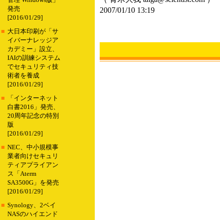
管理 Windows版」
発売
2007/01/10 13:19
[2016/01/29]
■
大日本印刷が「サ
イバーナレッジア
カデミー」設立、
IAIの訓練システム
でセキュリティ技
術者を養成
[2016/01/29]
■
「インターネット
白書2016」発売、
20周年記念の特別
版
[2016/01/29]
■
NEC、中小規模事
業者向けセキュリ
ティアプライアン
ス「Aterm
SA3500G」を発売
[2016/01/29]
■
Synology、2ベイ
NASのハイエンド