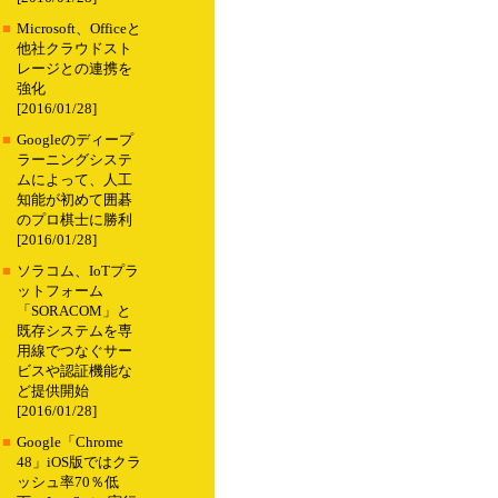
■
Microsoft、Officeと
他社クラウドスト
レージとの連携を
強化
[2016/01/28]
■
Googleのディープ
ラーニングシステ
ムによって、人工
知能が初めて囲碁
のプロ棋士に勝利
[2016/01/28]
■
ソラコム、IoTプラ
ットフォーム
「SORACOM」と
既存システムを専
用線でつなぐサー
ビスや認証機能な
ど提供開始
[2016/01/28]
■
Google「Chrome
48」iOS版ではクラ
ッシュ率70％低