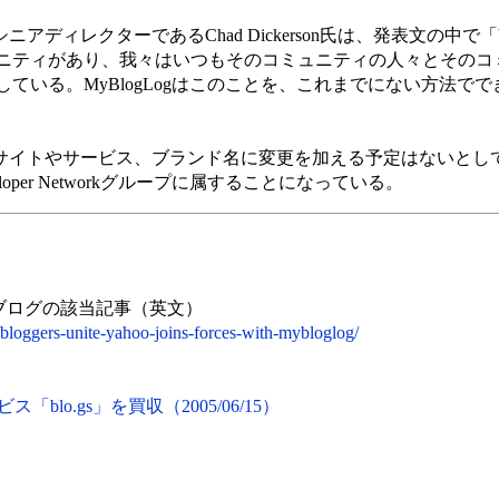
シニアディレクターであるChad Dickerson氏は、発表文の中で「Yah
ニティがあり、我々はいつもそのコミュニティの人々とそのコ
ている。MyBlogLogはこのことを、これまでにない方法で
Logのサイトやサービス、ブランド名に変更を加える予定はないとし
eveloper Networkグループに属することになっている。
al公式ブログの該当記事（英文）
bloggers-unite-yahoo-joins-forces-with-mybloglog/
「blo.gs」を買収（2005/06/15）