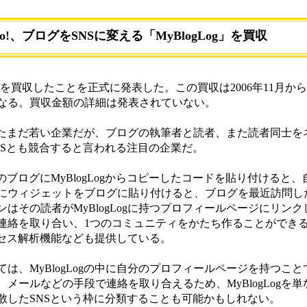
oo!、ブログをSNSに変える「MyBlogLog」を買収
Log」を買収したことを正式に発表した。この買収は2006年11月
なる。買収金額の詳細は発表されていない。
設立されたまだ若い企業だが、ブログの執筆者と読者、また読者同士
NSとも競合すると言われる注目の企業だ。
分のブログにMyBlogLogからコピーしたコードを貼り付けると
にウィジェットをブログに貼り付けると、ブログを最近訪問し
はその読者がMyBlogLogに持つプロフィールページにリン
連絡を取り合い、1つのコミュニティをかたち作ることができ
アクセス解析機能なども提供している。
、MyBlogLogの中に自分のプロフィールページを持つこ
メールなどの手段で連絡を取り合えるため、MyBlogLogを
散したSNSという枠に分類することも可能かもしれない。