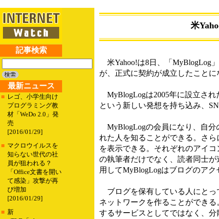
米Yah
記事検索
米Yahoo!は8日、「MyBlog
が、正式に契約が成立したことに
最新ニュース
MyBlogLogは2005年に
■
レゴ、小学生向け
という新しい発想を持ち込み、S
プログラミング教
材「WeDo 2.0」発
売
MyBlogLogの会員になり、自
[2016/01/29]
れた人を知ることができる。さら
■
マクロウイルスを
を表示できる。それぞれのアイコン
知らない世代の社
の執筆者だけでなく、読者同士が
員が狙われる？
用してMyBlogLogはブログの
「Office文書を開い
て感染」攻撃が再
び増加
ブログを保有している人にとっては
[2016/01/29]
ネットワークを作ることができる。
■
新
するサービスとしてではなく、分