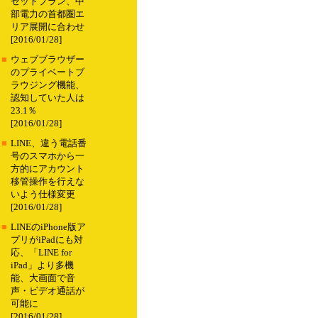
セットプラン、中
部電力の首都圏エ
リア展開に合わせ
[2016/01/28]
■
ウェブブラウザー
のプライベートブ
ラウジング機能、
認知していた人は
23.1％
[2016/01/28]
■
LINE、違う電話番
号のスマホから一
方的にアカウント
移管操作を行えな
いよう仕様変更
[2016/01/28]
■
LINEのiPhone版ア
プリがiPadにも対
応、「LINE for
iPad」より多機
能、大画面で音
声・ビデオ通話が
可能に
[2016/01/28]