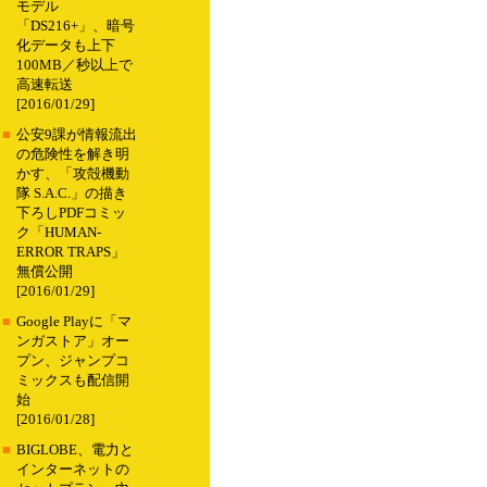
モデル
「DS216+」、暗号
化データも上下
100MB／秒以上で
高速転送
[2016/01/29]
■
公安9課が情報流出
の危険性を解き明
かす、「攻殻機動
隊 S.A.C.」の描き
下ろしPDFコミッ
ク「HUMAN-
ERROR TRAPS」
無償公開
[2016/01/29]
■
Google Playに「マ
ンガストア」オー
プン、ジャンプコ
ミックスも配信開
始
[2016/01/28]
■
BIGLOBE、電力と
インターネットの