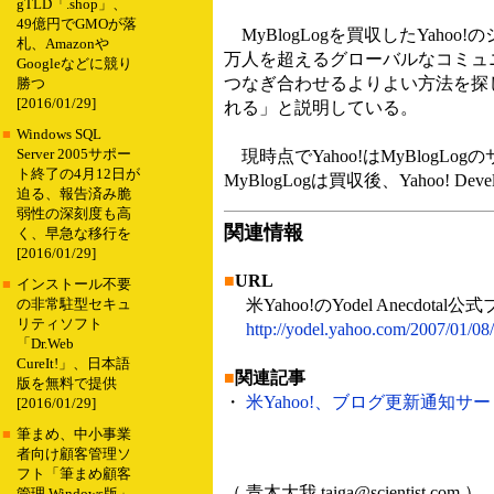
gTLD「.shop」、
49億円でGMOが落
MyBlogLogを買収したYahoo!の
札、Amazonや
万人を超えるグローバルなコミュ
Googleなどに競り
つなぎ合わせるよりよい方法を探し
勝つ
[2016/01/29]
れる」と説明している。
■
Windows SQL
Server 2005サポー
現時点でYahoo!はMyBlog
ト終了の4月12日が
MyBlogLogは買収後、Yahoo! D
迫る、報告済み脆
弱性の深刻度も高
関連情報
く、早急な移行を
[2016/01/29]
■
URL
■
インストール不要
米Yahoo!のYodel Anecdot
の非常駐型セキュ
リティソフト
http://yodel.yahoo.com/2007/01/08/
「Dr.Web
CureIt!」、日本語
■
関連記事
版を無料で提供
・
米Yahoo!、ブログ更新通知サービス
[2016/01/29]
■
筆まめ、中小事業
者向け顧客管理ソ
フト「筆まめ顧客
（ 青木大我 taiga@scientist.com ）