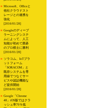
■
Microsoft、Officeと
他社クラウドスト
レージとの連携を
強化
[2016/01/28]
■
Googleのディープ
ラーニングシステ
ムによって、人工
知能が初めて囲碁
のプロ棋士に勝利
[2016/01/28]
■
ソラコム、IoTプラ
ットフォーム
「SORACOM」と
既存システムを専
用線でつなぐサー
ビスや認証機能な
ど提供開始
[2016/01/28]
■
Google「Chrome
48」iOS版ではクラ
ッシュ率70％低