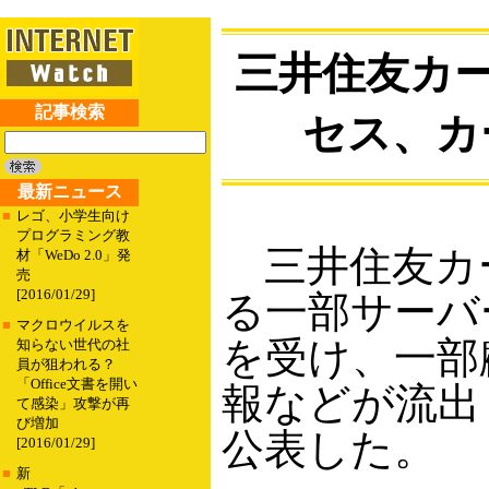
三井住友カ
記事検索
セス、カ
最新ニュース
■
レゴ、小学生向け
プログラミング教
三井住友カー
材「WeDo 2.0」発
売
[2016/01/29]
る一部サーバ
■
マクロウイルスを
を受け、一部
知らない世代の社
員が狙われる？
「Office文書を開い
報などが流出
て感染」攻撃が再
び増加
公表した。
[2016/01/29]
■
新