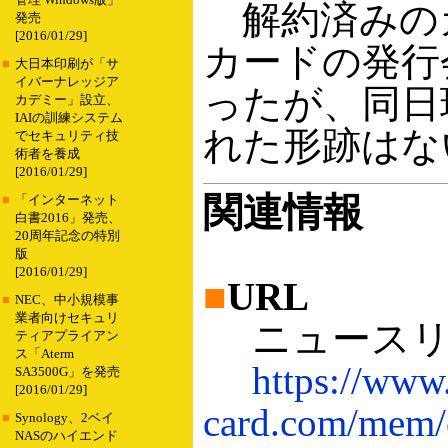
管理 Windows版」
解約済みの
発売
[2016/01/29]
カードの発行
■
大日本印刷が「サ
イバーナレッジア
ったが、同日
カデミー」設立、
IAIの訓練システム
れた形跡はな
でセキュリティ技
術者を養成
[2016/01/29]
関連情報
■
「インターネット
白書2016」発売、
20周年記念の特別
版
[2016/01/29]
■
URL
■
NEC、中小規模事
業者向けセキュリ
ニュースリ
ティアプライアン
ス「Aterm
https://www
SA3500G」を発売
[2016/01/29]
card.com/mem/c
■
Synology、2ベイ
NASのハイエンド