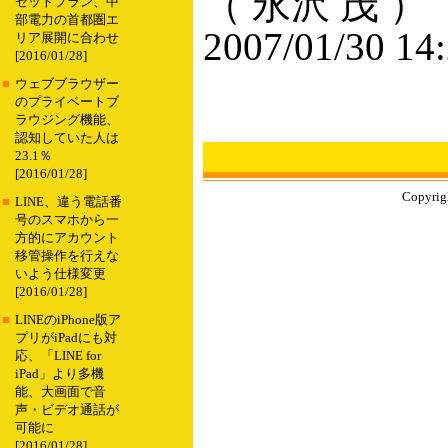
（ 永沢 茂 ）
セットプラン、中
部電力の首都圏エ
2007/01/30 14
リア展開に合わせ
[2016/01/28]
■
ウェブブラウザー
のプライベートブ
ラウジング機能、
認知していた人は
23.1％
[2016/01/28]
Copyrigh
■
LINE、違う電話番
号のスマホから一
方的にアカウント
移管操作を行えな
いよう仕様変更
[2016/01/28]
■
LINEのiPhone版ア
プリがiPadにも対
応、「LINE for
iPad」より多機
能、大画面で音
声・ビデオ通話が
可能に
[2016/01/28]