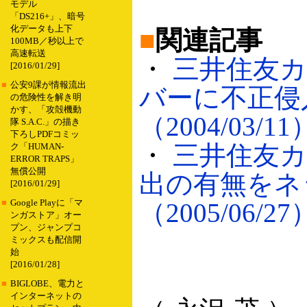
モデル
「DS216+」、暗号
化データも上下
■
関連記事
100MB／秒以上で
高速転送
・
三井住友カ
[2016/01/29]
■
公安9課が情報流出
バーに不正侵
の危険性を解き明
かす、「攻殻機動
（2004/03/11
隊 S.A.C.」の描き
下ろしPDFコミッ
・
三井住友
ク「HUMAN-
ERROR TRAPS」
無償公開
出の有無をネ
[2016/01/29]
■
Google Playに「マ
（2005/06/27
ンガストア」オー
プン、ジャンプコ
ミックスも配信開
始
[2016/01/28]
■
BIGLOBE、電力と
インターネットの