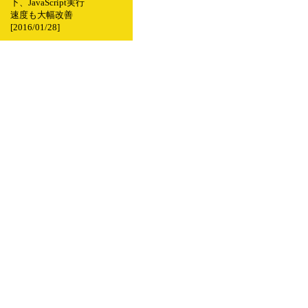
下、JavaScript実行
速度も大幅改善
[2016/01/28]