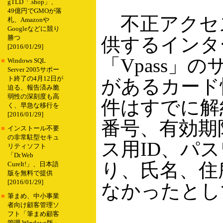
gTLD「.shop」、
49億円でGMOが落
不正アクセ
札、Amazonや
Googleなどに競り
供するインタ
勝つ
[2016/01/29]
「Vpass」
■
Windows SQL
Server 2005サポー
ト終了の4月12日が
があるカード
迫る、報告済み脆
弱性の深刻度も高
件はすでに解
く、早急な移行を
[2016/01/29]
番号、有効期
■
インストール不要
の非常駐型セキュ
ス用ID、パ
リティソフト
「Dr.Web
り、氏名、住
CureIt!」、日本語
版を無料で提供
[2016/01/29]
なかったとし
■
筆まめ、中小事業
者向け顧客管理ソ
フト「筆まめ顧客