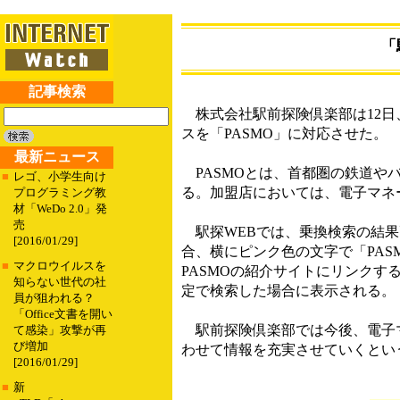
「
記事検索
株式会社駅前探険倶楽部は12日、
スを「PASMO」に対応させた。
最新ニュース
PASMOとは、首都圏の鉄道やバ
■
レゴ、小学生向け
る。加盟店においては、電子マネ
プログラミング教
材「WeDo 2.0」発
売
駅探WEBでは、乗換検索の結果
[2016/01/29]
合、横にピンク色の文字で「PA
■
マクロウイルスを
PASMOの紹介サイトにリンクする
知らない世代の社
定で検索した場合に表示される。
員が狙われる？
「Office文書を開い
駅前探険倶楽部では今後、電子マ
て感染」攻撃が再
び増加
わせて情報を充実させていくとい
[2016/01/29]
■
新