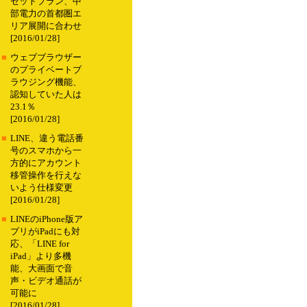
セットプラン、中
部電力の首都圏エ
リア展開に合わせ
[2016/01/28]
■
ウェブブラウザー
のプライベートブ
ラウジング機能、
認知していた人は
23.1％
[2016/01/28]
■
LINE、違う電話番
号のスマホから一
方的にアカウント
移管操作を行えな
いよう仕様変更
[2016/01/28]
■
LINEのiPhone版ア
プリがiPadにも対
応、「LINE for
iPad」より多機
能、大画面で音
声・ビデオ通話が
可能に
[2016/01/28]