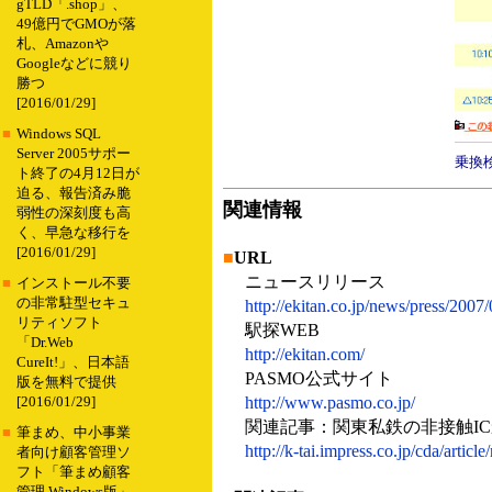
gTLD「.shop」、
49億円でGMOが落
札、Amazonや
Googleなどに競り
勝つ
[2016/01/29]
■
Windows SQL
Server 2005サポー
乗換
ト終了の4月12日が
迫る、報告済み脆
関連情報
弱性の深刻度も高
く、早急な移行を
[2016/01/29]
■
URL
ニュースリリース
■
インストール不要
の非常駐型セキュ
http://ekitan.co.jp/news/press/2007
リティソフト
駅探WEB
「Dr.Web
http://ekitan.com/
CureIt!」、日本語
PASMO公式サイト
版を無料で提供
http://www.pasmo.co.jp/
[2016/01/29]
関連記事：関東私鉄の非接触IC乗車券
■
筆まめ、中小事業
http://k-tai.impress.co.jp/cda/arti
者向け顧客管理ソ
フト「筆まめ顧客