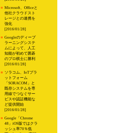
■
Microsoft、Officeと
他社クラウドスト
レージとの連携を
強化
[2016/01/28]
■
Googleのディープ
ラーニングシステ
ムによって、人工
知能が初めて囲碁
のプロ棋士に勝利
[2016/01/28]
■
ソラコム、IoTプラ
ットフォーム
「SORACOM」と
既存システムを専
用線でつなぐサー
ビスや認証機能な
ど提供開始
[2016/01/28]
■
Google「Chrome
48」iOS版ではクラ
ッシュ率70％低