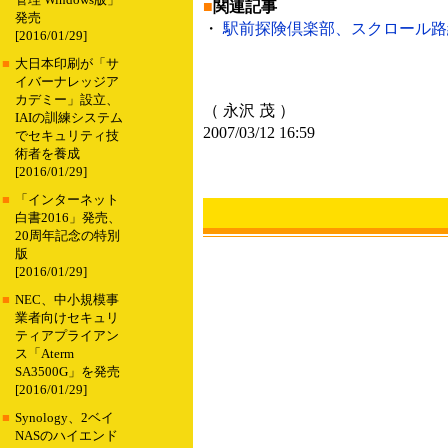
管理 Windows版」
■
関連記事
発売
・
駅前探険倶楽部、スクロール路線図
[2016/01/29]
■
大日本印刷が「サ
イバーナレッジア
カデミー」設立、
（ 永沢 茂 ）
IAIの訓練システム
2007/03/12 16:59
でセキュリティ技
術者を養成
[2016/01/29]
■
「インターネット
白書2016」発売、
20周年記念の特別
版
[2016/01/29]
■
NEC、中小規模事
業者向けセキュリ
ティアプライアン
ス「Aterm
SA3500G」を発売
[2016/01/29]
■
Synology、2ベイ
NASのハイエンド