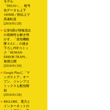
モデル
「DS216+」、暗号
化データも上下
100MB／秒以上で
高速転送
[2016/01/29]
■
公安9課が情報流出
の危険性を解き明
かす、「攻殻機動
隊 S.A.C.」の描き
下ろしPDFコミッ
ク「HUMAN-
ERROR TRAPS」
無償公開
[2016/01/29]
■
Google Playに「マ
ンガストア」オー
プン、ジャンプコ
ミックスも配信開
始
[2016/01/28]
■
BIGLOBE、電力と
インターネットの