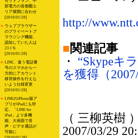
セットプラン、中
部電力の首都圏エ
リア展開に合わせ
[2016/01/28]
http://www.nt
■
ウェブブラウザー
のプライベートブ
ラウジング機能、
認知していた人は
■
関連記事
23.1％
[2016/01/28]
・
“Skype
■
LINE、違う電話番
号のスマホから一
を獲得（2007/
方的にアカウント
移管操作を行えな
いよう仕様変更
[2016/01/28]
■
LINEのiPhone版ア
プリがiPadにも対
応、「LINE for
（ 三柳英樹 
iPad」より多機
能、大画面で音
声・ビデオ通話が
2007/03/29 20
可能に
[2016/01/28]