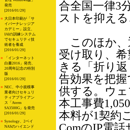
管理 Windows版」
合全国一律3
発売
[2016/01/29]
ストを抑える
■
大日本印刷が「サ
イバーナレッジア
カデミー」設立、
IAIの訓練システム
このほか、
でセキュリティ技
術者を養成
[2016/01/29]
受け取り、希
■
「インターネット
きる「折り返
白書2016」発売、
20周年記念の特別
版
告効果を把握
[2016/01/29]
供する。ウェ
■
NEC、中小規模事
業者向けセキュリ
ティアプライアン
本工事費1,0
ス「Aterm
SA3500G」を発売
本料が1契約ご
[2016/01/29]
■
Synology、2ベイ
ComのIP電話サ
NASのハイエンド