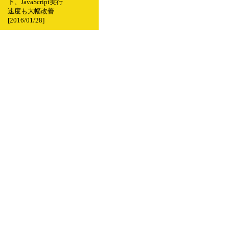
下、JavaScript実行
速度も大幅改善
[2016/01/28]