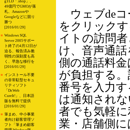
gTLD「.shop」、
49億円でGMOが落
ウェブdeコ
札、Amazonや
Googleなどに競り
をクリックす
勝つ
[2016/01/29]
イトの訪問者
■
Windows SQL
Server 2005サポー
ト終了の4月12日が
け、音声通話
迫る、報告済み脆
弱性の深刻度も高
側の通話料金
く、早急な移行を
[2016/01/29]
が負担する。
■
インストール不要
の非常駐型セキュ
番号を入力す
リティソフト
「Dr.Web
は通知されな
CureIt!」、日本語
版を無料で提供
[2016/01/29]
者でも気軽に
■
筆まめ、中小事業
業・店舗側に
者向け顧客管理ソ
フト「筆まめ顧客