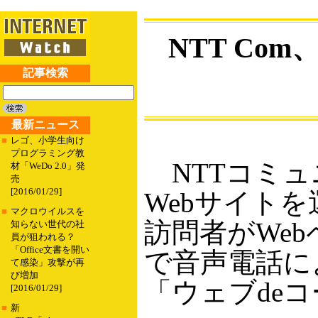
NTT Co
記事検索
最新ニュース
■
レゴ、小学生向け
プログラミング教
NTTコミュニ
材「WeDo 2.0」発
売
[2016/01/29]
Webサイト
■
マクロウイルスを
訪問者がWe
知らない世代の社
員が狙われる？
「Office文書を開い
で音声電話に
て感染」攻撃が再
び増加
「ウェブde
[2016/01/29]
■
新