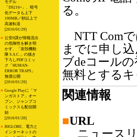
モデル
る。
「DS216+」、暗号
化データも上下
100MB／秒以上で
高速転送
[2016/01/29]
NTT Com
■
公安9課が情報流出
の危険性を解き明
までに申し込
かす、「攻殻機動
隊 S.A.C.」の描き
ブdeコール
下ろしPDFコミッ
ク「HUMAN-
無料とするキ
ERROR TRAPS」
無償公開
[2016/01/29]
関連情報
■
Google Playに「マ
ンガストア」オー
プン、ジャンプコ
ミックスも配信開
始
■
URL
[2016/01/28]
■
BIGLOBE、電力と
ニュースリ
インターネットの