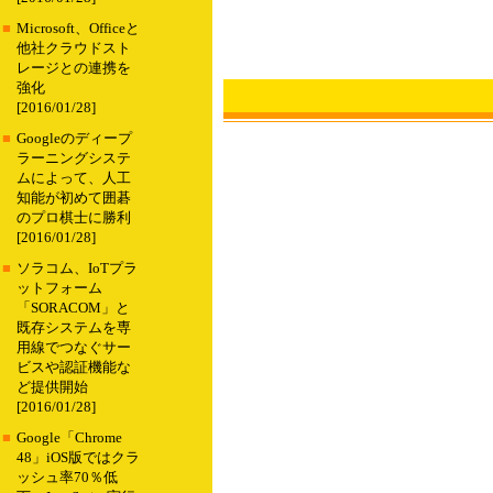
■
Microsoft、Officeと
他社クラウドスト
レージとの連携を
強化
[2016/01/28]
■
Googleのディープ
ラーニングシステ
ムによって、人工
知能が初めて囲碁
のプロ棋士に勝利
[2016/01/28]
■
ソラコム、IoTプラ
ットフォーム
「SORACOM」と
既存システムを専
用線でつなぐサー
ビスや認証機能な
ど提供開始
[2016/01/28]
■
Google「Chrome
48」iOS版ではクラ
ッシュ率70％低