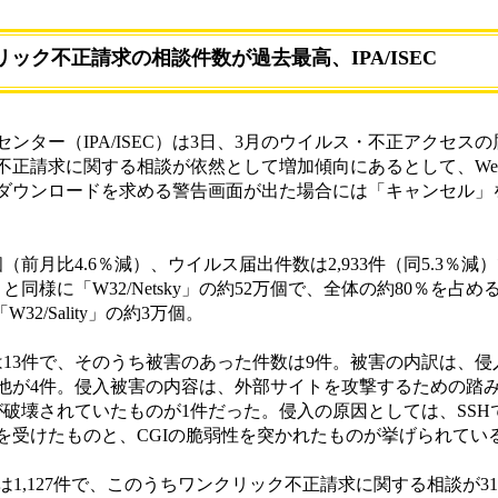
リック不正請求の相談件数が過去最高、IPA/ISEC
ター（IPA/ISEC）は3日、3月のウイルス・不正アクセス
リック不正請求に関する相談が依然として増加傾向にあるとして、W
ダウンロードを求める警告画面が出た場合には「キャンセル」
前月比4.6％減）、ウイルス届出件数は2,933件（同5.3％減
同様に「W32/Netsky」の約52万個で、全体の約80％を占め
W32/Sality」の約3万個。
3件で、そのうち被害のあった件数は9件。被害の内訳は、侵入
の他が4件。侵入被害の内容は、外部サイトを攻撃するための踏
が破壊されていたものが1件だった。侵入の原因としては、SSH
を受けたものと、CGIの脆弱性を突かれたものが挙げられてい
は1,127件で、このうちワンクリック不正請求に関する相談が3