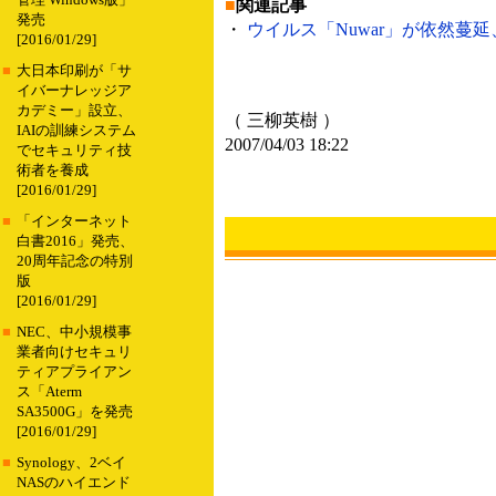
管理 Windows版」
■
関連記事
発売
・
ウイルス「Nuwar」が依然蔓延
[2016/01/29]
■
大日本印刷が「サ
イバーナレッジア
カデミー」設立、
（ 三柳英樹 ）
IAIの訓練システム
2007/04/03 18:22
でセキュリティ技
術者を養成
[2016/01/29]
■
「インターネット
白書2016」発売、
20周年記念の特別
版
[2016/01/29]
■
NEC、中小規模事
業者向けセキュリ
ティアプライアン
ス「Aterm
SA3500G」を発売
[2016/01/29]
■
Synology、2ベイ
NASのハイエンド