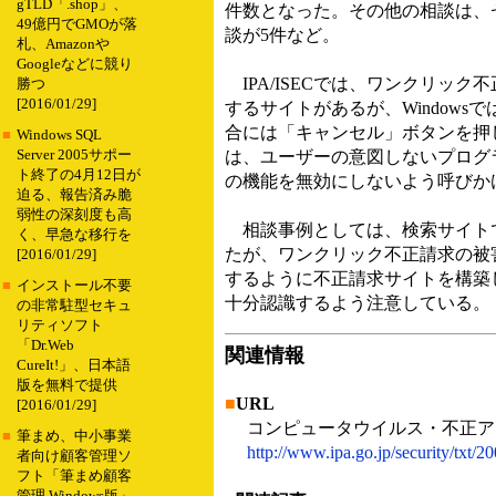
gTLD「.shop」、
件数となった。その他の相談は、セ
49億円でGMOが落
談が5件など。
札、Amazonや
Googleなどに競り
IPA/ISECでは、ワンクリッ
勝つ
[2016/01/29]
するサイトがあるが、Window
合には「キャンセル」ボタンを押して
■
Windows SQL
Server 2005サポー
は、ユーザーの意図しないプログ
ト終了の4月12日が
の機能を無効にしないよう呼びか
迫る、報告済み脆
弱性の深刻度も高
相談事例としては、検索サイトで
く、早急な移行を
たが、ワンクリック不正請求の被
[2016/01/29]
するように不正請求サイトを構築
■
インストール不要
十分認識するよう注意している。
の非常駐型セキュ
リティソフト
「Dr.Web
関連情報
CureIt!」、日本語
版を無料で提供
■
URL
[2016/01/29]
コンピュータウイルス・不正ア
■
筆まめ、中小事業
http://www.ipa.go.jp/security/txt/2
者向け顧客管理ソ
フト「筆まめ顧客