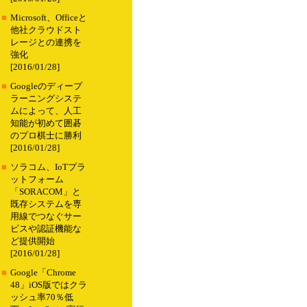
■
Microsoft、Officeと
他社クラウドスト
レージとの連携を
強化
[2016/01/28]
■
Googleのディープ
ラーニングシステ
ムによって、人工
知能が初めて囲碁
のプロ棋士に勝利
[2016/01/28]
■
ソラコム、IoTプラ
ットフォーム
「SORACOM」と
既存システムを専
用線でつなぐサー
ビスや認証機能な
ど提供開始
[2016/01/28]
■
Google「Chrome
48」iOS版ではクラ
ッシュ率70％低