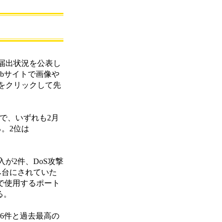
の届出状況を公表し
ebサイトで画像や
をクリックして先
）で、いずれも2月
る。2位は
が2件、DoS攻撃
み台にされていた
で使用するポート
る。
16件と過去最高の