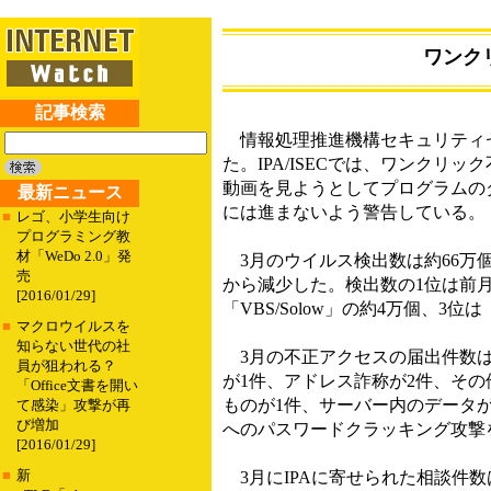
ワンク
記事検索
情報処理推進機構セキュリティセン
た。IPA/ISECでは、ワンク
動画を見ようとしてプログラムの
最新ニュース
には進まないよう警告している。
■
レゴ、小学生向け
プログラミング教
材「WeDo 2.0」発
3月のウイルス検出数は約66万個（
売
から減少した。検出数の1位は前月と
[2016/01/29]
「VBS/Solow」の約4万個、3位は「
■
マクロウイルスを
知らない世代の社
3月の不正アクセスの届出件数は1
員が狙われる？
が1件、アドレス詐称が2件、そ
「Office文書を開い
ものが1件、サーバー内のデータ
て感染」攻撃が再
び増加
へのパスワードクラッキング攻撃
[2016/01/29]
■
新
3月にIPAに寄せられた相談件数