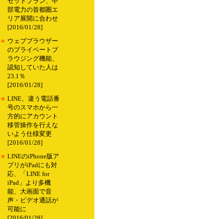
セットプラン、中
部電力の首都圏エ
リア展開に合わせ
[2016/01/28]
■
ウェブブラウザー
のプライベートブ
ラウジング機能、
認知していた人は
23.1％
[2016/01/28]
■
LINE、違う電話番
号のスマホから一
方的にアカウント
移管操作を行えな
いよう仕様変更
[2016/01/28]
■
LINEのiPhone版ア
プリがiPadにも対
応、「LINE for
iPad」より多機
能、大画面で音
声・ビデオ通話が
可能に
[2016/01/28]