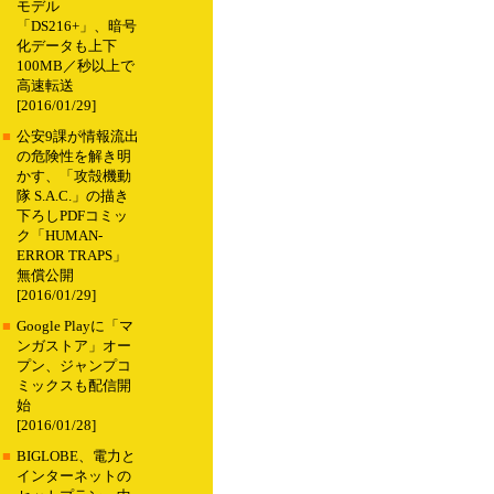
モデル
「DS216+」、暗号
化データも上下
100MB／秒以上で
高速転送
[2016/01/29]
■
公安9課が情報流出
の危険性を解き明
かす、「攻殻機動
隊 S.A.C.」の描き
下ろしPDFコミッ
ク「HUMAN-
ERROR TRAPS」
無償公開
[2016/01/29]
■
Google Playに「マ
ンガストア」オー
プン、ジャンプコ
ミックスも配信開
始
[2016/01/28]
■
BIGLOBE、電力と
インターネットの