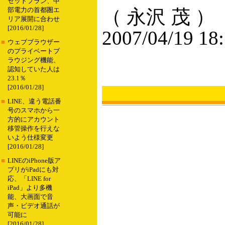
セットプラン、中
（ 永沢 茂 ）
部電力の首都圏エ
リア展開に合わせ
[2016/01/28]
2007/04/19 18
■
ウェブブラウザー
のプライベートブ
ラウジング機能、
認知していた人は
23.1％
[2016/01/28]
■
LINE、違う電話番
号のスマホから一
方的にアカウント
移管操作を行えな
いよう仕様変更
[2016/01/28]
■
LINEのiPhone版ア
プリがiPadにも対
応、「LINE for
iPad」より多機
能、大画面で音
声・ビデオ通話が
可能に
[2016/01/28]