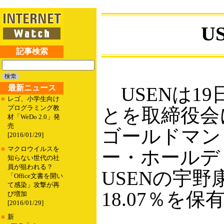
U
記事検索
最新ニュース
USENは1
■
レゴ、小学生向け
プログラミング教
とを取締役会
材「WeDo 2.0」発
売
ゴールドマン
[2016/01/29]
■
マクロウイルスを
ー・ホールデ
知らない世代の社
員が狙われる？
USENの宇野
「Office文書を開い
て感染」攻撃が再
18.07％を
び増加
[2016/01/29]
■
新