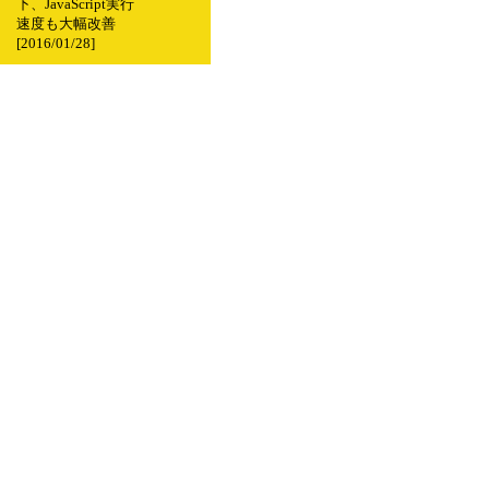
下、JavaScript実行
速度も大幅改善
[2016/01/28]