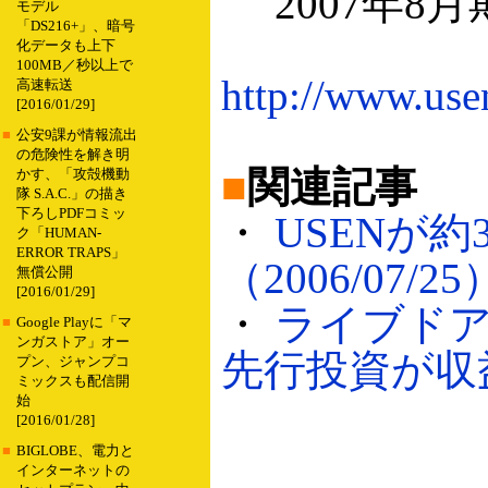
2007年8
モデル
「DS216+」、暗号
化データも上下
100MB／秒以上で
http://www.us
高速転送
[2016/01/29]
■
公安9課が情報流出
の危険性を解き明
■
関連記事
かす、「攻殻機動
隊 S.A.C.」の描き
下ろしPDFコミッ
・
USENが
ク「HUMAN-
ERROR TRAPS」
（2006/07/25
無償公開
[2016/01/29]
・
ライブドア
■
Google Playに「マ
ンガストア」オー
先行投資が収益を
プン、ジャンプコ
ミックスも配信開
始
[2016/01/28]
■
BIGLOBE、電力と
インターネットの