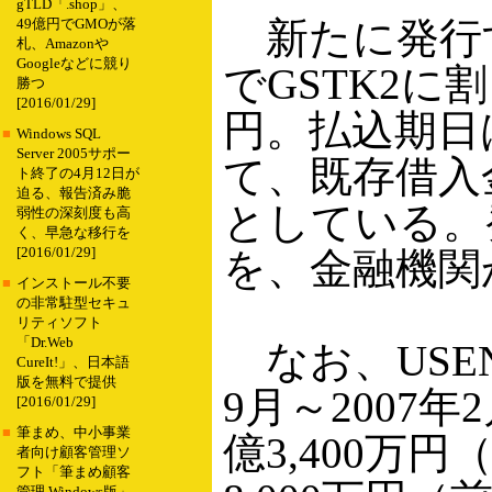
gTLD「.shop」、
新たに発行する普
49億円でGMOが落
札、Amazonや
Googleなどに競り
でGSTK2に
勝つ
[2016/01/29]
円。払込期日
■
Windows SQL
Server 2005サポー
て、既存借入
ト終了の4月12日が
迫る、報告済み脆
としている。発
弱性の深刻度も高
く、早急な移行を
[2016/01/29]
を、金融機関
■
インストール不要
の非常駐型セキュ
リティソフト
「Dr.Web
なお、USEN
CureIt!」、日本語
版を無料で提供
9月～2007
[2016/01/29]
■
筆まめ、中小事業
億3,400万
者向け顧客管理ソ
フト「筆まめ顧客