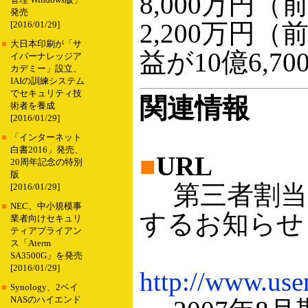
8,000万円
管理 Windows版」
発売
2,200万円
[2016/01/29]
■
大日本印刷が「サ
益が10億6,
イバーナレッジア
カデミー」設立、
IAIの訓練システム
でセキュリティ技
関連情報
術者を養成
[2016/01/29]
■
「インターネット
白書2016」発売、
■
URL
20周年記念の特別
版
第三者割当
[2016/01/29]
■
NEC、中小規模事
するお知らせ
業者向けセキュリ
ティアプライアン
ス「Aterm
SA3500G」を発売
[2016/01/29]
http://www.us
■
Synology、2ベイ
NASのハイエンド