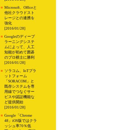
■
Microsoft、Officeと
他社クラウドスト
レージとの連携を
強化
[2016/01/28]
■
Googleのディープ
ラーニングシステ
ムによって、人工
知能が初めて囲碁
のプロ棋士に勝利
[2016/01/28]
■
ソラコム、IoTプラ
ットフォーム
「SORACOM」と
既存システムを専
用線でつなぐサー
ビスや認証機能な
ど提供開始
[2016/01/28]
■
Google「Chrome
48」iOS版ではクラ
ッシュ率70％低