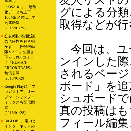
モデル
「DS216+」、暗号
グによる分類
化データも上下
100MB／秒以上で
取得などが行
高速転送
[2016/01/29]
■
公安9課が情報流出
の危険性を解き明
今回は、ユ
かす、「攻殻機動
隊 S.A.C.」の描き
ンインした際
下ろしPDFコミッ
ク「HUMAN-
ERROR TRAPS」
されるページ
無償公開
[2016/01/29]
ボード」を追
■
Google Playに「マ
ンガストア」オー
シュボードで
プン、ジャンプコ
ミックスも配信開
真の投稿はも
始
[2016/01/28]
フィール編集
■
BIGLOBE、電力と
インターネットの