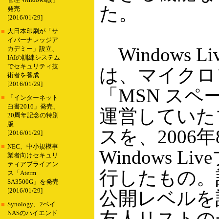
管理 Windows版」
た。
発売
[2016/01/29]
■
大日本印刷が「サ
イバーナレッジア
Windows L
カデミー」設立、
IAIの訓練システム
でセキュリティ技
は、マイクロ
術者を養成
[2016/01/29]
「MSN スペ
■
「インターネット
白書2016」発売、
運営していた
20周年記念の特別
版
スを、2006
[2016/01/29]
■
NEC、中小規模事
Windows L
業者向けセキュリ
ティアプライアン
行したもの。
ス「Aterm
SA3500G」を発売
[2016/01/29]
公開レベルを
■
Synology、2ベイ
友人リストの
NASのハイエンド