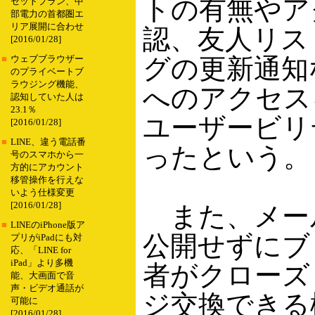
トの有無やア
セットプラン、中
部電力の首都圏エ
リア展開に合わせ
認、友人リス
[2016/01/28]
グの更新通知
■
ウェブブラウザー
のプライベートブ
ラウジング機能、
へのアクセス
認知していた人は
23.1％
ユーザービリ
[2016/01/28]
■
LINE、違う電話番
ったという。
号のスマホから一
方的にアカウント
移管操作を行えな
いよう仕様変更
[2016/01/28]
また、メー
■
LINEのiPhone版ア
公開せずにブ
プリがiPadにも対
応、「LINE for
iPad」より多機
者がクローズ
能、大画面で音
声・ビデオ通話が
ジ交換できる
可能に
[2016/01/28]