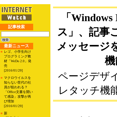
「Windows
記事検索
ス」、記事
メッセージ
最新ニュース
■
レゴ、小学生向け
プログラミング教
機
材「WeDo 2.0」発
売
[2016/01/29]
ページデザ
■
マクロウイルスを
知らない世代の社
レタッチ機
員が狙われる？
「Office文書を開い
て感染」攻撃が再
び増加
[2016/01/29]
■
新