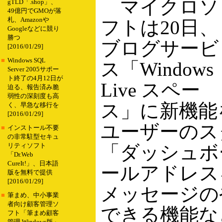
マイクロソ
gTLD「.shop」、
49億円でGMOが落
札、Amazonや
フトは20日、
Googleなどに競り
勝つ
ブログサービ
[2016/01/29]
■
Windows SQL
ス「Windows
Server 2005サポー
ト終了の4月12日が
Live スペー
迫る、報告済み脆
弱性の深刻度も高
ス」に新機能
く、早急な移行を
[2016/01/29]
ユーザーのス
■
インストール不要
の非常駐型セキュ
「ダッシュボ
リティソフト
「Dr.Web
CureIt!」、日本語
ールアドレス
版を無料で提供
[2016/01/29]
メッセージの
■
筆まめ、中小事業
者向け顧客管理ソ
できる機能な
フト「筆まめ顧客