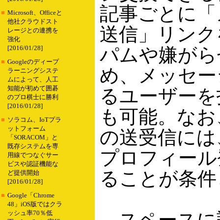
記事ごとに「
■
Microsoft、Officeと
他社クラウドスト
送信」リンク
レージとの連携を
強化
パムや嫌がら
[2016/01/28]
■
Googleのディープ
め、メッセー
ラーニングシステ
ムによって、人工
知能が初めて囲碁
るユーザーを
のプロ棋士に勝利
[2016/01/28]
も可能。なお
■
ソラコム、IoTプラ
ットフォーム
の送受信には
「SORACOM」と
既存システムを専
プロフィール
用線でつなぐサー
ビスや認証機能な
ることが条件
ど提供開始
[2016/01/28]
■
Google「Chrome
48」iOS版ではクラ
スペースに
ッシュ率70％低