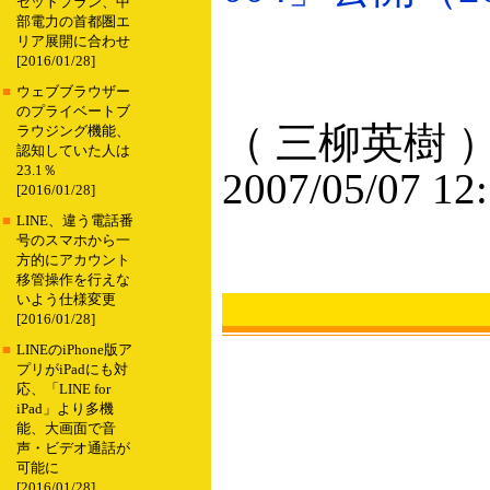
セットプラン、中
部電力の首都圏エ
リア展開に合わせ
[2016/01/28]
■
ウェブブラウザー
のプライベートブ
（ 三柳英樹 
ラウジング機能、
認知していた人は
23.1％
2007/05/07 12
[2016/01/28]
■
LINE、違う電話番
号のスマホから一
方的にアカウント
移管操作を行えな
いよう仕様変更
[2016/01/28]
■
LINEのiPhone版ア
プリがiPadにも対
応、「LINE for
iPad」より多機
能、大画面で音
声・ビデオ通話が
可能に
[2016/01/28]