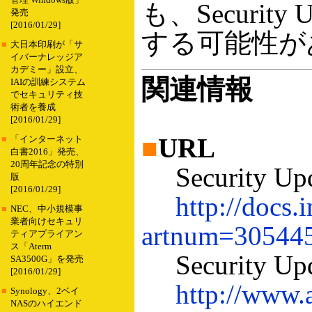
管理 Windows版」
も、Securit
発売
[2016/01/29]
する可能性が
■
大日本印刷が「サ
イバーナレッジア
カデミー」設立、
関連情報
IAIの訓練システム
でセキュリティ技
術者を養成
[2016/01/29]
■
URL
■
「インターネット
白書2016」発売、
20周年記念の特別
Security Up
版
[2016/01/29]
http://docs.
■
NEC、中小規模事
業者向けセキュリ
artnum=305445
ティアプライアン
ス「Aterm
Security Upd
SA3500G」を発売
[2016/01/29]
http://www.
■
Synology、2ベイ
NASのハイエンド