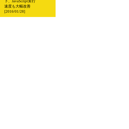
下、JavaScript実行
速度も大幅改善
[2016/01/28]