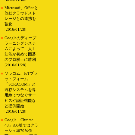
■
Microsoft、Officeと
他社クラウドスト
レージとの連携を
強化
[2016/01/28]
■
Googleのディープ
ラーニングシステ
ムによって、人工
知能が初めて囲碁
のプロ棋士に勝利
[2016/01/28]
■
ソラコム、IoTプラ
ットフォーム
「SORACOM」と
既存システムを専
用線でつなぐサー
ビスや認証機能な
ど提供開始
[2016/01/28]
■
Google「Chrome
48」iOS版ではクラ
ッシュ率70％低