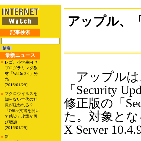
アップル、「Sec
記事検索
最新ニュース
■
レゴ、小学生向け
プログラミング教
アップルは1
材「WeDo 2.0」発
売
[2016/01/29]
「Security
■
マクロウイルスを
修正版の「Secur
知らない世代の社
員が狙われる？
「Office文書を開い
た。対象となるOS
て感染」攻撃が再
び増加
X Server 10.4
[2016/01/29]
■
新