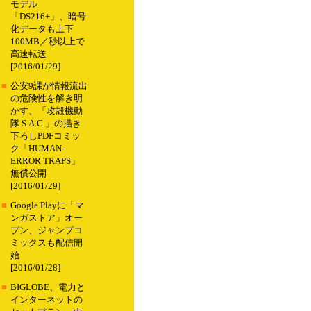
モデル
「DS216+」、暗号
化データも上下
100MB／秒以上で
高速転送
[2016/01/29]
■
公安9課が情報流出
の危険性を解き明
かす、「攻殻機動
隊 S.A.C.」の描き
下ろしPDFコミッ
ク「HUMAN-
ERROR TRAPS」
無償公開
[2016/01/29]
■
Google Playに「マ
ンガストア」オー
プン、ジャンプコ
ミックスも配信開
始
[2016/01/28]
■
BIGLOBE、電力と
インターネットの