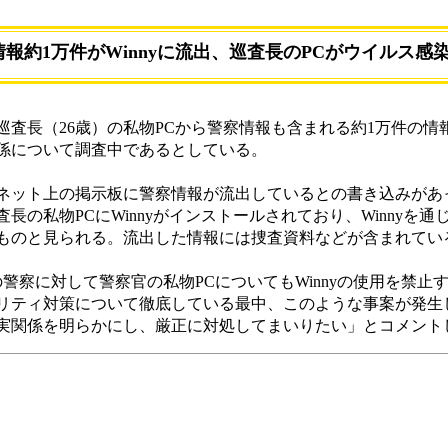
報約1万件がWinnyに流出、巡査長のPCがウイルス感
巡査長（26歳）の私物PCから警察情報も含まれる約1万件の情
係について調査中であるとしている。
ネット上の掲示板に警察情報が流出しているとの書き込みがあ
長の私物PCにWinnyがインストールされており、Winnyを通
ものと見られる。流出した情報には捜査資料などが含まれてい
の警察に対して警察官の私物PCについてもWinnyの使用を禁止
リティ対策について徹底している最中、このような事案が発生
実関係を明らかにし、厳正に対処してまいりたい」とコメント