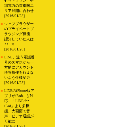
セットプラン、中
部電力の首都圏エ
リア展開に合わせ
[2016/01/28]
■
ウェブブラウザー
のプライベートブ
ラウジング機能、
認知していた人は
23.1％
[2016/01/28]
■
LINE、違う電話番
号のスマホから一
方的にアカウント
移管操作を行えな
いよう仕様変更
[2016/01/28]
■
LINEのiPhone版ア
プリがiPadにも対
応、「LINE for
iPad」より多機
能、大画面で音
声・ビデオ通話が
可能に
[2016/01/28]