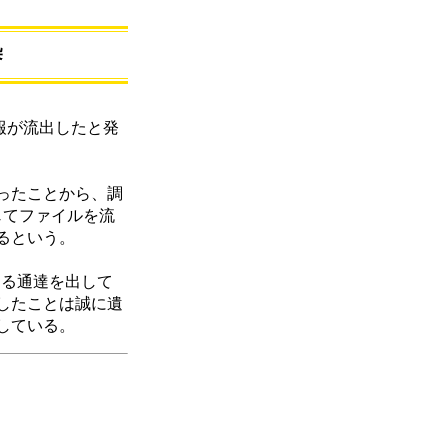
染
報が流出したと発
ったことから、調
じてファイルを流
るという。
する通達を出して
したことは誠に遺
している。