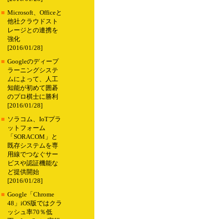
■
Microsoft、Officeと
他社クラウドスト
レージとの連携を
強化
[2016/01/28]
■
Googleのディープ
ラーニングシステ
ムによって、人工
知能が初めて囲碁
のプロ棋士に勝利
[2016/01/28]
■
ソラコム、IoTプラ
ットフォーム
「SORACOM」と
既存システムを専
用線でつなぐサー
ビスや認証機能な
ど提供開始
[2016/01/28]
■
Google「Chrome
48」iOS版ではクラ
ッシュ率70％低