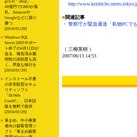
gTLD「.shop」、
http://www.keishicho.metro.tokyo.j
49億円でGMOが落
札、Amazonや
■
関連記事
Googleなどに競り
勝つ
・
警察庁が緊急通達「私物PCでもWin
[2016/01/29]
■
Windows SQL
Server 2005サポー
ト終了の4月12日が
（ 三柳英樹 ）
迫る、報告済み脆
2007/06/13 14:53
弱性の深刻度も高
く、早急な移行を
[2016/01/29]
■
インストール不要
の非常駐型セキュ
リティソフト
「Dr.Web
CureIt!」、日本語
版を無料で提供
[2016/01/29]
■
筆まめ、中小事業
者向け顧客管理ソ
フト「筆まめ顧客