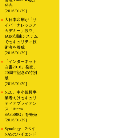
管理 Windows版」
発売
[2016/01/29]
■
大日本印刷が「サ
イバーナレッジア
カデミー」設立、
IAIの訓練システム
でセキュリティ技
術者を養成
[2016/01/29]
■
「インターネット
白書2016」発売、
20周年記念の特別
版
[2016/01/29]
■
NEC、中小規模事
業者向けセキュリ
ティアプライアン
ス「Aterm
SA3500G」を発売
[2016/01/29]
■
Synology、2ベイ
NASのハイエンド