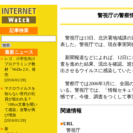
警視庁の警察情
記事検索
警視庁は13日、北沢署地域課の
表した。警視庁では、現在事実関
最新ニュース
新聞報道などによれば、12日に
■
レゴ、小学生向け
査を進めた結果、流出を確認。巡査
プログラミング教
材「WeDo 2.0」発
出させるウイルスに感染していた
売
[2016/01/29]
警察庁では2006年3月に、全国
■
マクロウイルスを
いる。警視庁では、「情報セキュ
知らない世代の社
憾です。今後、調査をつくして事
員が狙われる？
「Office文書を開い
て感染」攻撃が再
関連情報
び増加
[2016/01/29]
■
URL
■
新
警視庁