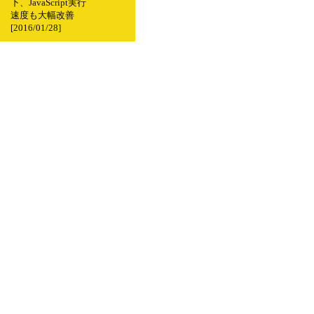
下、JavaScript実行
速度も大幅改善
[2016/01/28]