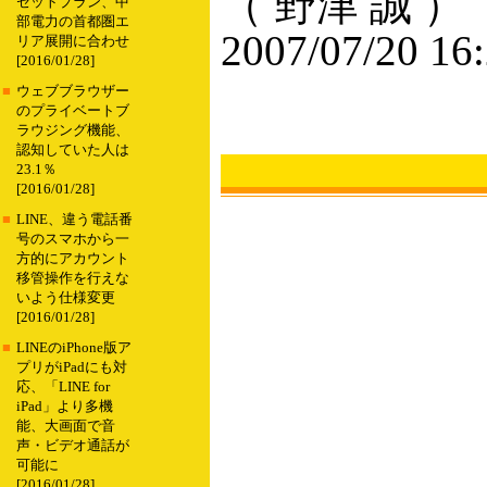
（ 野津 誠 ）
セットプラン、中
部電力の首都圏エ
2007/07/20 16
リア展開に合わせ
[2016/01/28]
■
ウェブブラウザー
のプライベートブ
ラウジング機能、
認知していた人は
23.1％
[2016/01/28]
■
LINE、違う電話番
号のスマホから一
方的にアカウント
移管操作を行えな
いよう仕様変更
[2016/01/28]
■
LINEのiPhone版ア
プリがiPadにも対
応、「LINE for
iPad」より多機
能、大画面で音
声・ビデオ通話が
可能に
[2016/01/28]