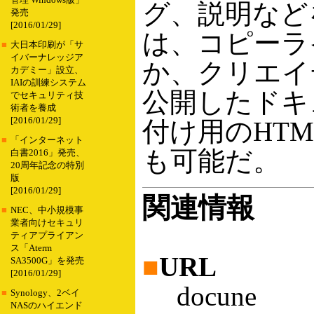
管理 Windows版」
グ、説明など
発売
[2016/01/29]
は、コピーラ
■
大日本印刷が「サ
イバーナレッジア
か、クリエイ
カデミー」設立、
IAIの訓練システム
公開したドキ
でセキュリティ技
術者を養成
[2016/01/29]
付け用のHT
■
「インターネット
も可能だ。
白書2016」発売、
20周年記念の特別
版
[2016/01/29]
関連情報
■
NEC、中小規模事
業者向けセキュリ
ティアプライアン
ス「Aterm
■
URL
SA3500G」を発売
[2016/01/29]
docune
■
Synology、2ベイ
NASのハイエンド