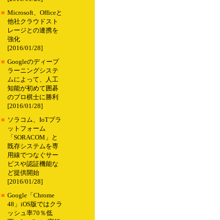
■
Microsoft、Officeと
他社クラウドスト
レージとの連携を
強化
[2016/01/28]
■
Googleのディープ
ラーニングシステ
ムによって、人工
知能が初めて囲碁
のプロ棋士に勝利
[2016/01/28]
■
ソラコム、IoTプラ
ットフォーム
「SORACOM」と
既存システムを専
用線でつなぐサー
ビスや認証機能な
ど提供開始
[2016/01/28]
■
Google「Chrome
48」iOS版ではクラ
ッシュ率70％低