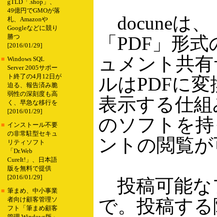
gTLD「.shop」、
49億円でGMOが落
docuneは、「
札、Amazonや
Googleなどに競り
「PDF」形
勝つ
[2016/01/29]
ュメント共有
■
Windows SQL
Server 2005サポー
ト終了の4月12日が
ルはPDFに変
迫る、報告済み脆
弱性の深刻度も高
表示する仕組み
く、早急な移行を
[2016/01/29]
のソフトを持
■
インストール不要
の非常駐型セキュ
ントの閲覧が
リティソフト
「Dr.Web
CureIt!」、日本語
版を無料で提供
[2016/01/29]
投稿可能なフ
■
筆まめ、中小事業
で。投稿する
者向け顧客管理ソ
フト「筆まめ顧客