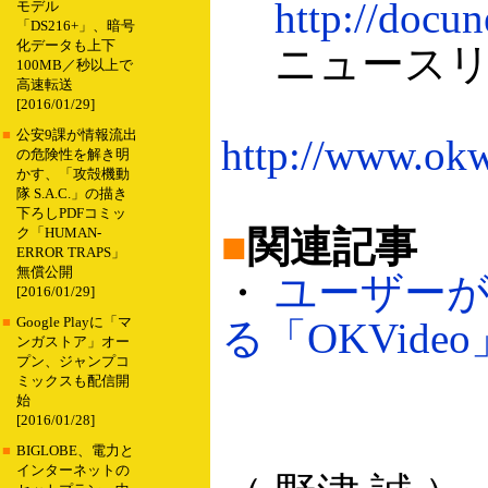
http://docun
モデル
「DS216+」、暗号
化データも上下
ニュースリ
100MB／秒以上で
高速転送
[2016/01/29]
■
公安9課が情報流出
http://www.okw
の危険性を解き明
かす、「攻殻機動
隊 S.A.C.」の描き
下ろしPDFコミッ
■
関連記事
ク「HUMAN-
ERROR TRAPS」
無償公開
・
ユーザー
[2016/01/29]
■
Google Playに「マ
る「OKVideo」
ンガストア」オー
プン、ジャンプコ
ミックスも配信開
始
[2016/01/28]
■
BIGLOBE、電力と
インターネットの