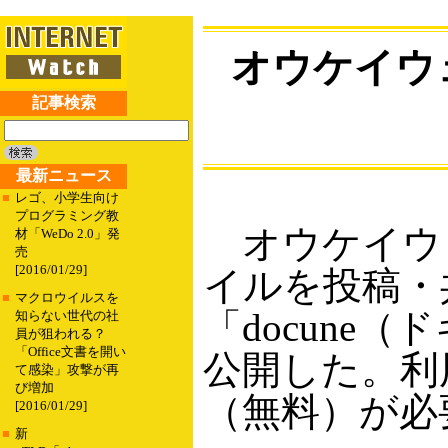
オウケイウ
記事検索
最新ニュース
■
レゴ、小学生向け
プログラミング教
オウケイウェ
材「WeDo 2.0」発
売
[2016/01/29]
イルを投稿・
■
マクロウイルスを
「docune
知らない世代の社
員が狙われる？
「Office文書を開い
公開した。利
て感染」攻撃が再
び増加
（無料）が必
[2016/01/29]
■
新