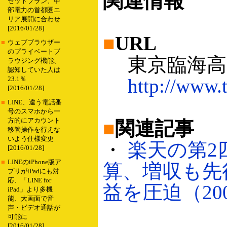
関連情報
セットプラン、中
部電力の首都圏エ
リア展開に合わせ
[2016/01/28]
■
URL
■
ウェブブラウザー
のプライベートブ
東京臨海高
ラウジング機能、
認知していた人は
http://www.t
23.1％
[2016/01/28]
■
LINE、違う電話番
号のスマホから一
方的にアカウント
■
関連記事
移管操作を行えな
いよう仕様変更
・
楽天の第2
[2016/01/28]
■
LINEのiPhone版ア
算、増収も先
プリがiPadにも対
応、「LINE for
益を圧迫（2006
iPad」より多機
能、大画面で音
声・ビデオ通話が
可能に
[2016/01/28]