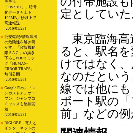
の付帯施設も
モデル
「DS216+」、暗号
定としていた
化データも上下
100MB／秒以上で
高速転送
[2016/01/29]
東京臨海高
■
公安9課が情報流出
の危険性を解き明
ると、駅名を
かす、「攻殻機動
隊 S.A.C.」の描き
下ろしPDFコミッ
けではなく、
ク「HUMAN-
ERROR TRAPS」
なのだという
無償公開
[2016/01/29]
線では他にも
■
Google Playに「マ
ンガストア」オー
ポート駅の「
プン、ジャンプコ
ミックスも配信開
始
前」などの例
[2016/01/28]
■
BIGLOBE、電力と
インターネットの