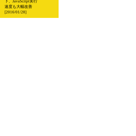
下、JavaScript実行
速度も大幅改善
[2016/01/28]