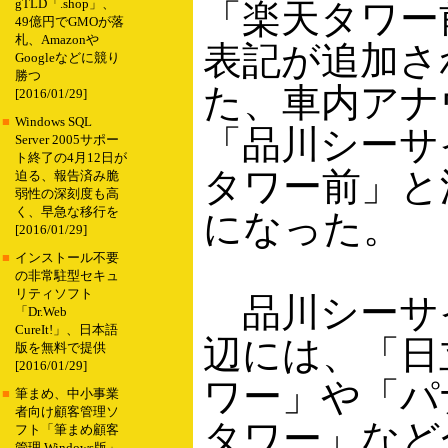
gTLD「.shop」、
「楽天タワー
49億円でGMOが落
札、Amazonや
表記が追加さ
Googleなどに競り
勝つ
た、車内アナ
[2016/01/29]
■
Windows SQL
「品川シーサ
Server 2005サポー
ト終了の4月12日が
タワー前」と
迫る、報告済み脆
弱性の深刻度も高
く、早急な移行を
になった。
[2016/01/29]
■
インストール不要
の非常駐型セキュ
リティソフト
品川シーサ
「Dr.Web
CureIt!」、日本語
辺には、「日
版を無料で提供
[2016/01/29]
ワー」や「パ
■
筆まめ、中小事業
者向け顧客管理ソ
タワー」など
フト「筆まめ顧客