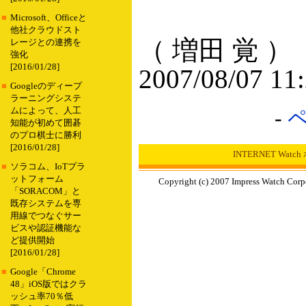
■
Microsoft、Officeと
他社クラウドスト
（ 増田 覚 ）
レージとの連携を
強化
[2016/01/28]
2007/08/07 11
■
Googleのディープ
ラーニングシステ
ムによって、人工
-
知能が初めて囲碁
のプロ棋士に勝利
[2016/01/28]
INTERNET Wat
■
ソラコム、IoTプラ
ットフォーム
Copyright (c) 2007 Impress Watch Corp
「SORACOM」と
既存システムを専
用線でつなぐサー
ビスや認証機能な
ど提供開始
[2016/01/28]
■
Google「Chrome
48」iOS版ではクラ
ッシュ率70％低