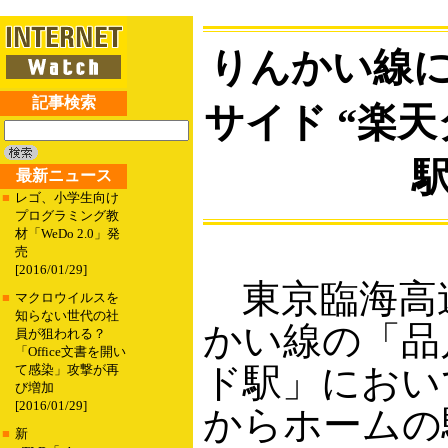
りんかい線
記事検索
サイド “楽
最新ニュース
■
レゴ、小学生向け
プログラミング教
材「WeDo 2.0」発
売
[2016/01/29]
東京臨海高
■
マクロウイルスを
知らない世代の社
かい線の「品
員が狙われる？
「Office文書を開い
ド駅」におい
て感染」攻撃が再
び増加
[2016/01/29]
からホームの
■
新