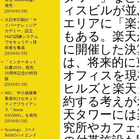
管理 Windows版」
発売
ィスビルが並
[2016/01/29]
エリアに「楽
■
大日本印刷が「サ
イバーナレッジア
カデミー」設立、
もある。楽天が
IAIの訓練システム
でセキュリティ技
に開催した決
術者を養成
[2016/01/29]
は、将来的に
■
「インターネット
白書2016」発売、
オフィスを現
20周年記念の特別
版
ヒルズと楽天
[2016/01/29]
■
NEC、中小規模事
約する考えが
業者向けセキュリ
ティアプライアン
ス「Aterm
天タワーには
SA3500G」を発売
[2016/01/29]
究所やカフェ
■
Synology、2ベイ
NASのハイエンド