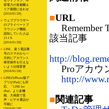
セットプラン、中
部電力の首都圏エ
リア展開に合わせ
[2016/01/28]
■
URL
■
ウェブブラウザー
Remember
のプライベートブ
ラウジング機能、
認知していた人は
該当記事
23.1％
[2016/01/28]
■
LINE、違う電話番
号のスマホから一
http://blog.re
方的にアカウント
移管操作を行えな
Proアカウ
いよう仕様変更
[2016/01/28]
http://www.
■
LINEのiPhone版ア
プリがiPadにも対
応、「LINE for
iPad」より多機
能、大画面で音
■
関連記事
声・ビデオ通話が
可能に
[2016/01/28]