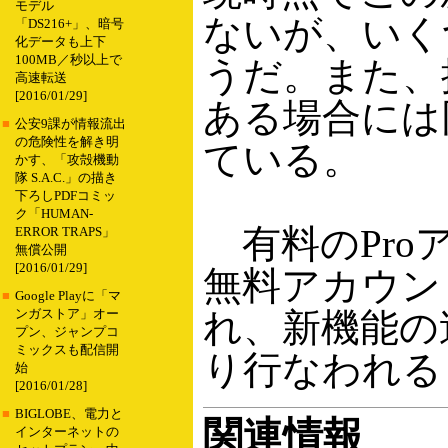
モデル
ないが、いく
「DS216+」、暗号
化データも上下
100MB／秒以上で
うだ。また、
高速転送
[2016/01/29]
ある場合には
■
公安9課が情報流出
の危険性を解き明
ている。
かす、「攻殻機動
隊 S.A.C.」の描き
下ろしPDFコミッ
ク「HUMAN-
有料のPro
ERROR TRAPS」
無償公開
[2016/01/29]
無料アカウン
■
Google Playに「マ
れ、新機能の
ンガストア」オー
プン、ジャンプコ
ミックスも配信開
り行なわれる
始
[2016/01/28]
■
BIGLOBE、電力と
関連情報
インターネットの