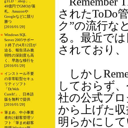
Remember 
gTLD「.shop」、
49億円でGMOが落
されたToD
札、Amazonや
Googleなどに競り
ク”の流行な
勝つ
[2016/01/29]
る。最近では
■
Windows SQL
Server 2005サポー
ト終了の4月12日が
されており、
迫る、報告済み脆
弱性の深刻度も高
く、早急な移行を
[2016/01/29]
しかしRemem
■
インストール不要
の非常駐型セキュ
しておらず、
リティソフト
「Dr.Web
社の公式ブログでも
CureIt!」、日本語
版を無料で提供
[2016/01/29]
から上げた収
■
筆まめ、中小事業
明らかにして
者向け顧客管理ソ
フト「筆まめ顧客