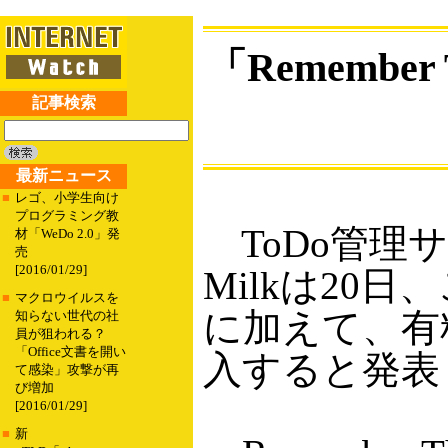
「Remember
記事検索
最新ニュース
■
レゴ、小学生向け
プログラミング教
ToDo管理サー
材「WeDo 2.0」発
売
[2016/01/29]
Milkは20
■
マクロウイルスを
に加えて、有
知らない世代の社
員が狙われる？
「Office文書を開い
入すると発表
て感染」攻撃が再
び増加
[2016/01/29]
■
新