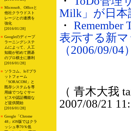
・
ToDo管理サ
■
Microsoft、Officeと
Milk」が日本語
他社クラウドスト
レージとの連携を
・
Remembe
強化
[2016/01/28]
表示する新マ
■
Googleのディープ
ラーニングシステ
（2006/09/04
ムによって、人工
知能が初めて囲碁
のプロ棋士に勝利
[2016/01/28]
■
ソラコム、IoTプラ
ットフォーム
「SORACOM」と
既存システムを専
（ 青木大我 taig
用線でつなぐサー
ビスや認証機能な
2007/08/21 11
ど提供開始
[2016/01/28]
■
Google「Chrome
48」iOS版ではクラ
ッシュ率70％低