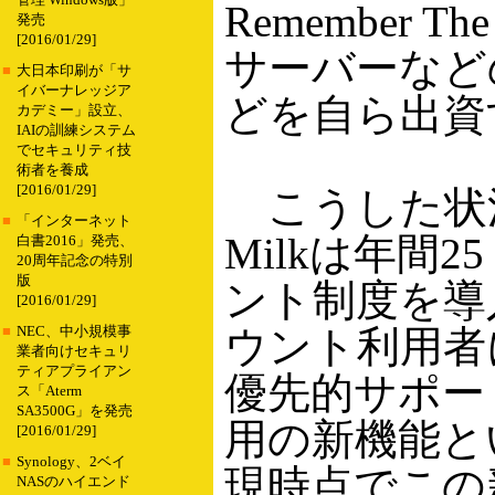
管理 Windows版」
Remember 
発売
[2016/01/29]
サーバーなど
■
大日本印刷が「サ
イバーナレッジア
どを自ら出資
カデミー」設立、
IAIの訓練システム
でセキュリティ技
術者を養成
[2016/01/29]
こうした状況を
■
「インターネット
Milkは年間
白書2016」発売、
20周年記念の特別
版
ント制度を導
[2016/01/29]
ウント利用者
■
NEC、中小規模事
業者向けセキュリ
ティアプライアン
優先的サポー
ス「Aterm
SA3500G」を発売
用の新機能と
[2016/01/29]
■
Synology、2ベイ
現時点でこの
NASのハイエンド